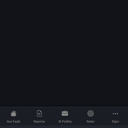
Ana Sayfa
Raporlar
M.Portföy
Radar
Diğer