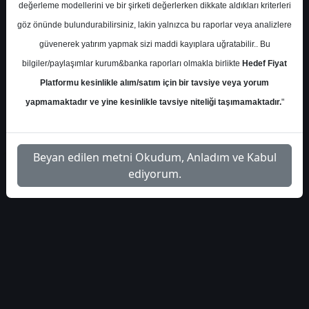
S.No
Dosya Adı
İndir
değerleme modellerini ve bir şirketi değerlerken dikkate aldıkları kriterleri
göz önünde bulundurabilirsiniz, lakin yalnızca bu raporlar veya analizlere
İlgili
pusula-yatirim-hrket-4-ceyrek-
güvenerek yatırım yapmak sizi maddi kayıplara uğratabilir.. Bu
1
Dosyayı
degerlendirmesi-6644
İndir
bilgiler/paylaşımlar kurum&banka raporları olmakla birlikte
Hedef Fiyat
Platformu kesinlikle alım/satım için bir tavsiye veya yorum
yapmamaktadır ve yine kesinlikle tavsiye niteliği taşımamaktadır.
"
1
Beyan edilen metni Okudum, Anladım ve Kabul
ediyorum.