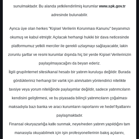
Değerlendirmesi
sunulmaktadır. Bu alanda yetkilendirilmiş kurumlar
www.spk.gov.tr
adresinde bulunabilir.
Pusula Yatırım
12 Mart 2026
Ayrıca üye olan herkes "Kişisel Verilerin Korunması Kanunu" beyanımızı
okumuş ve kabul etmiştir. Açılacak herhangi hukiki bir dava neticesinde
platformumuz yetkili merciler ile gerekli uzlaşmayı sağlayacaktır, lakin
zorunlu şartlar ve resmi kurumlar dışında hiç bir yerde Kişisel Verilerinizin
paylaşılmayacağını da beyan ederiz.
İlgili grup/internet sitesi/kanal hesabı bir yatırım kuruluşu değildir. Burada
gördükleriniz herhangi bir varlık için alım/satım yönlendirici nitelikte
A-
A+
tavsiye veya yorum niteliğinde paylaşımlar değildir, sadece yatırımcıların
kendisini geliştirmesi, ve bu piyasada bilinçli yatırımcıların çoğalması
HRKET - 4. Çeyrek Değerlendirmesi
maksadıyla bazı banka ve aracı kurumların raporlarını ve hedef fiyatlarını
paylaşmaktadır.
Perşembe, 12 Mart 2026 00:00
Finansal okuryazarlığa katkı sunmak, neye/neden yatırım yapıldığını tam
manasıyla okuyabilmek için işin profesyonellerinin bakış açılarını,