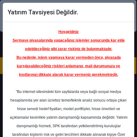
Yatırım Tavsiyesi Değildir.
Şimdi uygulamayı indirin!
Hoşgeldiniz
Sermaye piyasalarında yapacağınız işlemler sonucunda kar elde
edebileceğiniz gibi zarar riskiniz de bulunmaktadır.
Bu nedenle, işlem yapmaya karar vermeden önce, piyasada
karşılaşabileceğiniz riskleri anlamanız, mali durumunuzu ve
kısıtlarınızı dikkate alarak karar vermeniz gerekmektedir.
Geri Dön
"Bu internet sitesindeki tüm sayfalarda veya bağlı sosyal medya
hesaplarında yer alan ücretsiz temel/teknik analiz sonucu ortaya çıkan
Ana Sayfa
Raporlar
hisse senedi hedef fiyatları, model portföyler, hisse önerileri ve
Pusula Yatırım
Rapor Detay
açıklamalar kesinlikle yatırım danışmanlığı kapsamında değildir. Yatırım
danışmanlığı hizmeti, SPK tarafından yetkilendirilmiş kuruluşlar
HRKET - 4. Çeyrek
tarafından kişilerin risk ve getiri tercihleri dikkate alınarak kişiye Özel