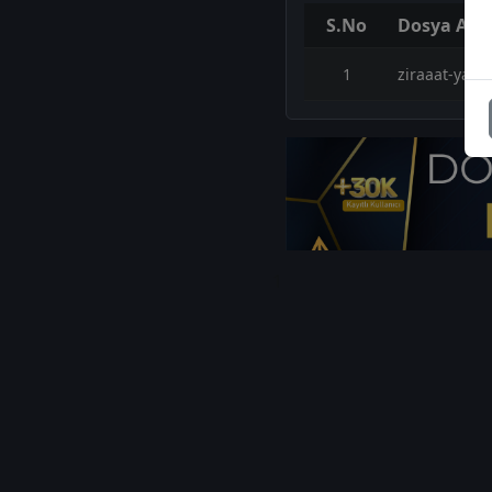
S.No
Dosya Adı
1
ziraaat-yati
1