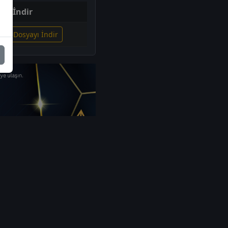
İndir
lgili Dosyayı İndir