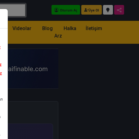
Oturum Aç
Üye Ol
z
Videolar
Blog
Halka
İletişim
Arz
z
z
iz
an
a
.