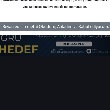
Platformu kesinlikle alım/satım için bir tavsiye veya yorum yapmamaktadır ve
yine kesinlikle tavsiye niteliği taşımamaktadır.
"
rim-kardemir-d-hedef-fiyat-50944
İ
Beyan edilen metni Okudum, Anladım ve Kabul ediyorum.