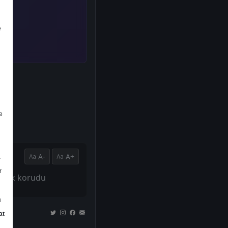
e
e
A-
A+
a
r
olarak korudu
a
at