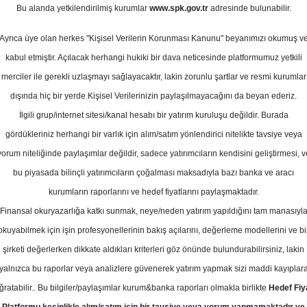
Bu alanda yetkilendirilmiş kurumlar
www.spk.gov.tr
adresinde bulunabilir.
def Fiyat
Ayrıca üye olan herkes "Kişisel Verilerin Korunması Kanunu" beyanımızı okumuş v
11 Mart 2025
kabul etmiştir. Açılacak herhangi hukiki bir dava neticesinde platformumuz yetkili
merciler ile gerekli uzlaşmayı sağlayacaktır, lakin zorunlu şartlar ve resmi kurumlar
dışında hiç bir yerde Kişisel Verilerinizin paylaşılmayacağını da beyan ederiz.
İlgili grup/internet sitesi/kanal hesabı bir yatırım kuruluşu değildir. Burada
gördükleriniz herhangi bir varlık için alım/satım yönlendirici nitelikte tavsiye veya
yorum niteliğinde paylaşımlar değildir, sadece yatırımcıların kendisini geliştirmesi, v
bu piyasada bilinçli yatırımcıların çoğalması maksadıyla bazı banka ve aracı
kurumların raporlarını ve hedef fiyatlarını paylaşmaktadır.
Finansal okuryazarlığa katkı sunmak, neye/neden yatırım yapıldığını tam manasıyl
okuyabilmek için işin profesyonellerinin bakış açılarını, değerleme modellerini ve bi
MD-KARDEMİR (D) için hedef fiyatını 47 TL, tavsiyesini "al" 
şirketi değerlerken dikkate aldıkları kriterleri göz önünde bulundurabilirsiniz, lakin
yalnızca bu raporlar veya analizlere güvenerek yatırım yapmak sizi maddi kayıplar
ğratabilir.. Bu bilgiler/paylaşımlar kurum&banka raporları olmakla birlikte
Hedef Fiy