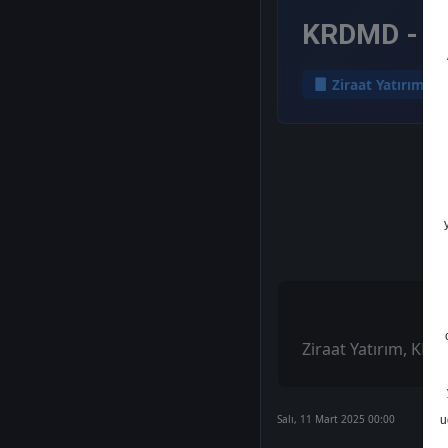
KRDMD - He
Ziraat Yatırım
Ziraat Yatırım, KRD
Salı, 11 Mart 2025 00:00
u