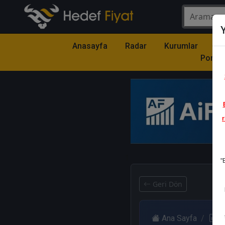
Y
Anasayfa
Radar
Kurumlar
Mo
Portfö
r
1
"
Geri Dön
Ana Sayfa
R