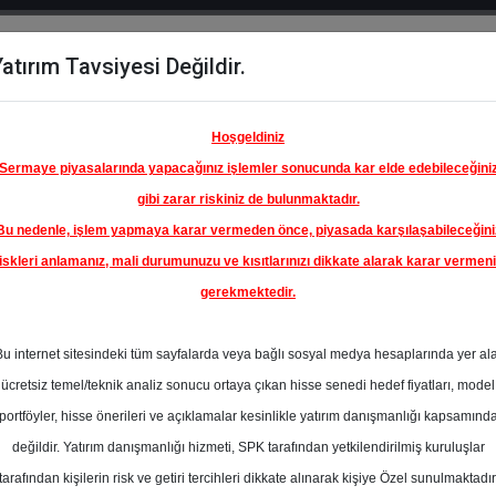
atırım Tavsiyesi Değildir.
del
Hisse
Öne
Raporlar
Partnerlerimi
y
Karşılaştır
Çıkanlar
Hoşgeldiniz
Sermaye piyasalarında yapacağınız işlemler sonucunda kar elde edebileceğini
gibi zarar riskiniz de bulunmaktadır.
Bu nedenle, işlem yapmaya karar vermeden önce, piyasada karşılaşabileceğini
iskleri anlamanız, mali durumunuzu ve kısıtlarınızı dikkate alarak karar vermen
gerekmektedir.
Bu internet sitesindeki tüm sayfalarda veya bağlı sosyal medya hesaplarında yer al
ücretsiz temel/teknik analiz sonucu ortaya çıkan hisse senedi hedef fiyatları, model
portföyler, hisse önerileri ve açıklamalar kesinlikle yatırım danışmanlığı kapsamınd
değildir. Yatırım danışmanlığı hizmeti, SPK tarafından yetkilendirilmiş kuruluşlar
aporlar
Ziraat Yatırım
Rapor Detay
tarafından kişilerin risk ve getiri tercihleri dikkate alınarak kişiye Özel sunulmaktadır