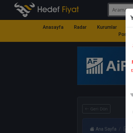
Y
Anasayfa
Radar
Kurumlar
Mo
Portfö
r
1
"
Geri Dön
Ana Sayfa
R