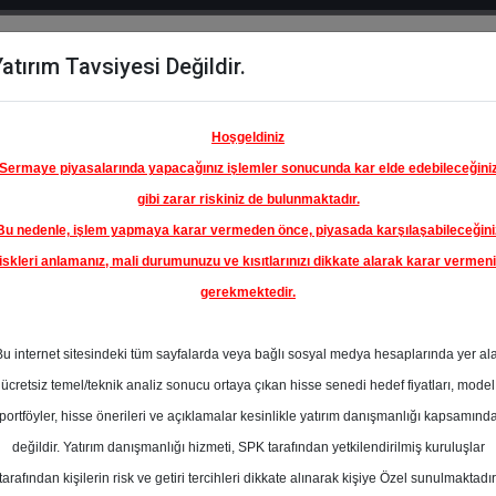
atırım Tavsiyesi Değildir.
del
Hisse
Öne
Raporlar
Partnerlerimi
y
Karşılaştır
Çıkanlar
Hoşgeldiniz
Sermaye piyasalarında yapacağınız işlemler sonucunda kar elde edebileceğini
gibi zarar riskiniz de bulunmaktadır.
Bu nedenle, işlem yapmaya karar vermeden önce, piyasada karşılaşabileceğini
iskleri anlamanız, mali durumunuzu ve kısıtlarınızı dikkate alarak karar vermen
gerekmektedir.
Bu internet sitesindeki tüm sayfalarda veya bağlı sosyal medya hesaplarında yer al
ücretsiz temel/teknik analiz sonucu ortaya çıkan hisse senedi hedef fiyatları, model
portföyler, hisse önerileri ve açıklamalar kesinlikle yatırım danışmanlığı kapsamınd
değildir. Yatırım danışmanlığı hizmeti, SPK tarafından yetkilendirilmiş kuruluşlar
aporlar
Ziraat Yatırım
Rapor Detay
tarafından kişilerin risk ve getiri tercihleri dikkate alınarak kişiye Özel sunulmaktadır