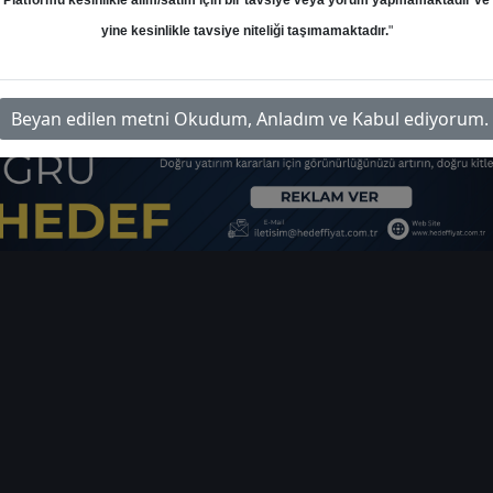
Platformu kesinlikle alım/satım için bir tavsiye veya yorum yapmamaktadır ve
yine kesinlikle tavsiye niteliği taşımamaktadır.
"
im-petkim-hedef-fiyat-559504
İlg
Beyan edilen metni Okudum, Anladım ve Kabul ediyorum.