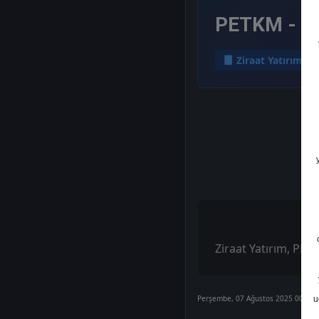
PETKM - He
Ziraat Yatırım
Ziraat Yatırım, PETK
Perşembe, 07 Ağustos 2025 00:00
u