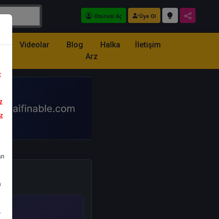
Oturum Aç
Üye Ol
z
Videolar
Blog
Halka
İletişim
Arz
z
z
iz
an
a
.