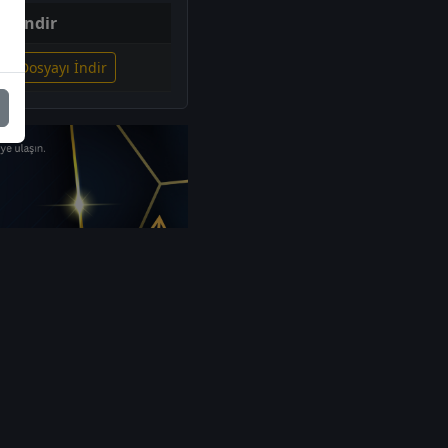
İndir
ili Dosyayı İndir