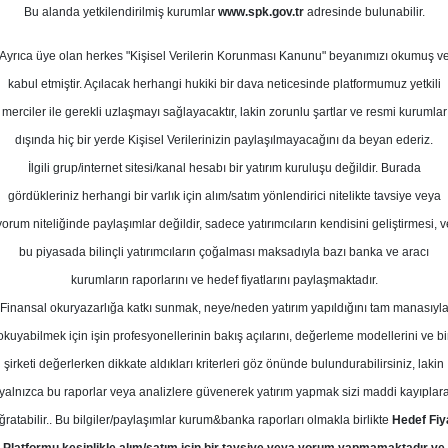
Bu alanda yetkilendirilmiş kurumlar
www.spk.gov.tr
adresinde bulunabilir.
def Fiyat
Ayrıca üye olan herkes "Kişisel Verilerin Korunması Kanunu" beyanımızı okumuş v
07 Ağustos 2025
kabul etmiştir. Açılacak herhangi hukiki bir dava neticesinde platformumuz yetkili
merciler ile gerekli uzlaşmayı sağlayacaktır, lakin zorunlu şartlar ve resmi kurumlar
dışında hiç bir yerde Kişisel Verilerinizin paylaşılmayacağını da beyan ederiz.
İlgili grup/internet sitesi/kanal hesabı bir yatırım kuruluşu değildir. Burada
gördükleriniz herhangi bir varlık için alım/satım yönlendirici nitelikte tavsiye veya
yorum niteliğinde paylaşımlar değildir, sadece yatırımcıların kendisini geliştirmesi, v
bu piyasada bilinçli yatırımcıların çoğalması maksadıyla bazı banka ve aracı
kurumların raporlarını ve hedef fiyatlarını paylaşmaktadır.
Finansal okuryazarlığa katkı sunmak, neye/neden yatırım yapıldığını tam manasıyl
okuyabilmek için işin profesyonellerinin bakış açılarını, değerleme modellerini ve bi
M-Petkim için hedef fiyatını 24 TL, tavsiyesini "tut" olarak 
şirketi değerlerken dikkate aldıkları kriterleri göz önünde bulundurabilirsiniz, lakin
yalnızca bu raporlar veya analizlere güvenerek yatırım yapmak sizi maddi kayıplar
ğratabilir.. Bu bilgiler/paylaşımlar kurum&banka raporları olmakla birlikte
Hedef Fiy