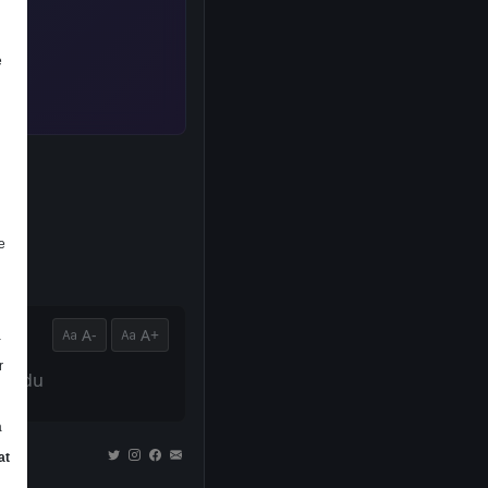
e
e
A-
A+
a
r
korudu
a
at