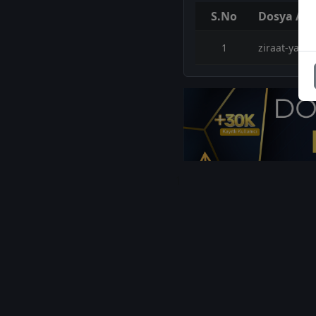
S.No
Dosya Adı
1
ziraat-yatir
1