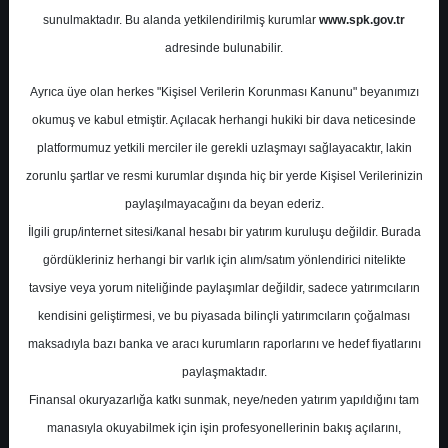
Petrokimya
sunulmaktadır. Bu alanda yetkilendirilmiş kurumlar
www.spk.gov.tr
adresinde bulunabilir.
Alnus Yatırım
01 Temmuz 2026
Ayrıca üye olan herkes "Kişisel Verilerin Korunması Kanunu" beyanımızı
okumuş ve kabul etmiştir. Açılacak herhangi hukiki bir dava neticesinde
platformumuz yetkili merciler ile gerekli uzlaşmayı sağlayacaktır, lakin
zorunlu şartlar ve resmi kurumlar dışında hiç bir yerde Kişisel Verilerinizin
paylaşılmayacağını da beyan ederiz.
İlgili grup/internet sitesi/kanal hesabı bir yatırım kuruluşu değildir. Burada
gördükleriniz herhangi bir varlık için alım/satım yönlendirici nitelikte
A-
A+
tavsiye veya yorum niteliğinde paylaşımlar değildir, sadece yatırımcıların
kendisini geliştirmesi, ve bu piyasada bilinçli yatırımcıların çoğalması
Sektör Bilgi Notu-Petrokimya
maksadıyla bazı banka ve aracı kurumların raporlarını ve hedef fiyatlarını
paylaşmaktadır.
Raporda, petrol ve petrokimya tarafındaki
Finansal okuryazarlığa katkı sunmak, neye/neden yatırım yapıldığını tam
marjların gerilemesine rağmen savaş
manasıyla okuyabilmek için işin profesyonellerinin bakış açılarını,
öncesi seviyelerin hâlâ belirgin biçimde