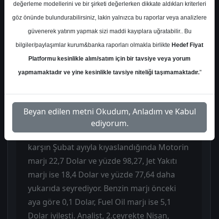
değerleme modellerini ve bir şirketi değerlerken dikkate aldıkları kriterleri
üzerinde kaldığı vurgulanıyor. Analist,
göz önünde bulundurabilirsiniz, lakin yalnızca bu raporlar veya analizlere
özellikle Tüpraş(TUPRS) için Haziran ayı
güvenerek yatırım yapmak sizi maddi kayıplara uğratabilir.. Bu
verilerinin ürün marjları ve finansal
bilgiler/paylaşımlar kurum&banka raporları olmakla birlikte
Hedef Fiyat
sonuçlar açısından olumlu etkiler
Platformu kesinlikle alım/satım için bir tavsiye veya yorum
yaratmasını bekliyor.
yapmamaktadır ve yine kesinlikle tavsiye niteliği taşımamaktadır.
"
Orta Distilat ürünlerinde Motorin marjı
Mayıs’a göre 1,8 Dolarlık azalışla 45,8 Dolar
Beyan edilen metni Okudum, Anladım ve Kabul
seviyesine inerken, Jet Yakıtı marjı 6,5
ediyorum.
Dolarlık düşüşle 42,1 Dolar oldu. Buna
karşın Şubat ayıyla kıyaslandığında Motorin
marjı 22,7 Dolar ve yüzde 98,27, Jet Yakıtı
marjı ise 18,4 Dolar ve yüzde 77,64 daha
yukarıda seyrediyor. Benzin marjı önceki
aya göre 0,1 Dolar, Fuel Oil marjı ise 5,1
Dolar iyileşti. Analist, 2.çeyrekte Nisan,