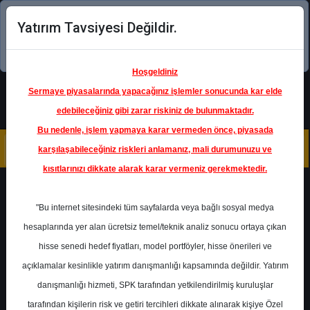
Yatırım Tavsiyesi Değildir.
Şimdi uygulamayı indirin!
Hoşgeldiniz
Sermaye piyasalarında yapacağınız işlemler sonucunda kar elde
edebileceğiniz gibi zarar riskiniz de bulunmaktadır.
Bu nedenle, işlem yapmaya karar vermeden önce, piyasada
karşılaşabileceğiniz riskleri anlamanız, mali durumunuzu ve
kısıtlarınızı dikkate alarak karar vermeniz gerekmektedir.
Geri Dön
"Bu internet sitesindeki tüm sayfalarda veya bağlı sosyal medya
hesaplarında yer alan ücretsiz temel/teknik analiz sonucu ortaya çıkan
Ana Sayfa
Raporlar
Alnus Yatırım
hisse senedi hedef fiyatları, model portföyler, hisse önerileri ve
Rapor Detay
açıklamalar kesinlikle yatırım danışmanlığı kapsamında değildir. Yatırım
danışmanlığı hizmeti, SPK tarafından yetkilendirilmiş kuruluşlar
Sektör Bilgi Notu-
tarafından kişilerin risk ve getiri tercihleri dikkate alınarak kişiye Özel