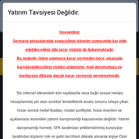
Yatırım Tavsiyesi Değildir.
Şimdi uygulamayı indirin!
Hoşgeldiniz
Sermaye piyasalarında yapacağınız işlemler sonucunda kar elde
edebileceğiniz gibi zarar riskiniz de bulunmaktadır.
Bu nedenle, işlem yapmaya karar vermeden önce, piyasada
karşılaşabileceğiniz riskleri anlamanız, mali durumunuzu ve
kısıtlarınızı dikkate alarak karar vermeniz gerekmektedir.
Geri Dön
"Bu internet sitesindeki tüm sayfalarda veya bağlı sosyal medya
hesaplarında yer alan ücretsiz temel/teknik analiz sonucu ortaya çıkan
Ana Sayfa
Raporlar
hisse senedi hedef fiyatları, model portföyler, hisse önerileri ve
İntegral Yatırım
Rapor Detay
açıklamalar kesinlikle yatırım danışmanlığı kapsamında değildir. Yatırım
danışmanlığı hizmeti, SPK tarafından yetkilendirilmiş kuruluşlar
Sigortacılık Sektörü Prim
tarafından kişilerin risk ve getiri tercihleri dikkate alınarak kişiye Özel