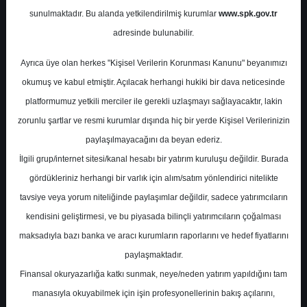
Üretimi
sunulmaktadır. Bu alanda yetkilendirilmiş kurumlar
www.spk.gov.tr
adresinde bulunabilir.
İntegral Yatırım
22 Ekim 2024
Ayrıca üye olan herkes "Kişisel Verilerin Korunması Kanunu" beyanımızı
okumuş ve kabul etmiştir. Açılacak herhangi hukiki bir dava neticesinde
platformumuz yetkili merciler ile gerekli uzlaşmayı sağlayacaktır, lakin
zorunlu şartlar ve resmi kurumlar dışında hiç bir yerde Kişisel Verilerinizin
paylaşılmayacağını da beyan ederiz.
İlgili grup/internet sitesi/kanal hesabı bir yatırım kuruluşu değildir. Burada
gördükleriniz herhangi bir varlık için alım/satım yönlendirici nitelikte
A-
A+
tavsiye veya yorum niteliğinde paylaşımlar değildir, sadece yatırımcıların
kendisini geliştirmesi, ve bu piyasada bilinçli yatırımcıların çoğalması
2024 yılı eylül ayında 65 milyon TL prim
maksadıyla bazı banka ve aracı kurumların raporlarını ve hedef fiyatlarını
üretimi gerçekleşti.
paylaşmaktadır.
Finansal okuryazarlığa katkı sunmak, neye/neden yatırım yapıldığını tam
Salı, 22 Ekim 2024 00:00
manasıyla okuyabilmek için işin profesyonellerinin bakış açılarını,