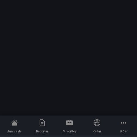
Ana Sayfa
Raporlar
M.Portföy
Radar
Diğer