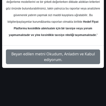
değerleme modellerini ve bir şirketi değerlerken dikkate aldıkları kriterleri
S.No
Dosya Adı
İndir
göz önünde bulundurabilirsiniz, lakin yalnızca bu raporlar veya analizlere
güvenerek yatırım yapmak sizi maddi kayıplara uğratabilir.. Bu
integral-sigortacilik-
İlgili
1
bilgiler/paylaşımlar kurum&banka raporları olmakla birlikte
Hedef Fiyat
sektoru-448382
Dosyayı İndir
Platformu kesinlikle alım/satım için bir tavsiye veya yorum
yapmamaktadır ve yine kesinlikle tavsiye niteliği taşımamaktadır.
"
Beyan edilen metni Okudum, Anladım ve Kabul
1
ediyorum.