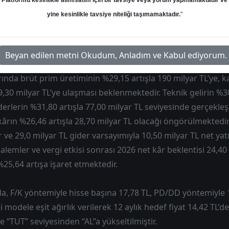
Platformu kesinlikle alım/satım için bir tavsiye veya yorum yapmamaktadır ve
ket, 2025 yılını 147,12 milyar TL brüt prim üretimiyle pazar pa
yine kesinlikle tavsiye niteliği taşımamaktadır.
"
cak ayında 19,49 milyar TL brüt prim üretimi gerçekleştirmi
na göre artışa işaret ettiği gibi, sektörün aksine aylık bazd
 açısından dikkat çekicidir.
Beyan edilen metni Okudum, Anladım ve Kabul ediyorum.
ında brüt prim üretiminin %29,15 artışla 190 milyar TL’ye, k
79,30 milyar TL’ye ulaşması beklenmektedir. Teknik gelirin %30
iderlerin %31,80 artışla 77,00 milyar TL seviyesinde gerçekle
ârın %26,46 artışla 28,70 milyar TL olacağı öngörülmektedir.
r ve 29,0 milyar TL gider varsayımıyla 10,50 milyar TL net yat
alemler ve vergi etkisi sonrası 2026 net kâr beklentisi 24,40
%25,64 artışa işaret etmektedir.
, F/K yöntemiyle hisse başına 17,78 TL, PD/DD yöntemiyle 1
 modele eşit ağırlık verilerek 12 aylık hedef fiyat 14,42 TL’de
ise “TUT” seviyesinden “AL”a yükseltilmiştir.