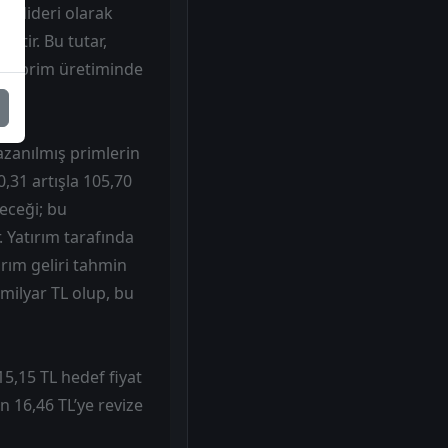
yı lideri olarak
ştir. Bu tutar,
a da prim üretiminde
azanılmış primlerin
,31 artışla 105,70
şeceği; bu
 Yatırım tarafında
ırım geliri tahmin
 milyar TL olup, bu
5,15 TL hedef fiyat
n 16,46 TL’ye revize