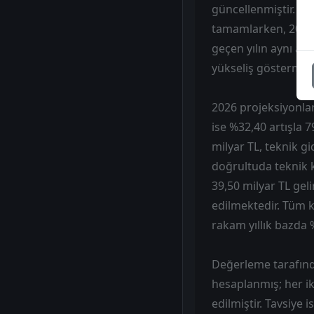
güncellenmiştir. Şir
tamamlarken, 2026 O
geçen yılın aynı ayı
yükseliş göstermesi
2026 projeksiyonlar
ise %32,40 artışla 
milyar TL, teknik g
doğrultuda teknik k
39,50 milyar TL geli
edilmektedir. Tüm k
rakam yıllık bazda 
Değerleme tarafında
hesaplanmış; her iki
edilmiştir. Tavsiye 