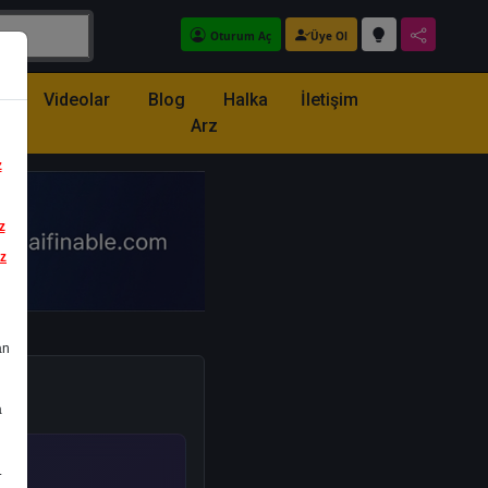
Oturum Aç
Üye Ol
z
Videolar
Blog
Halka
İletişim
Arz
z
z
iz
an
a
.