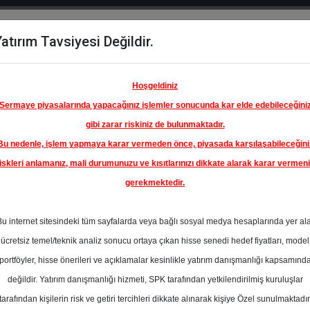
atırım Tavsiyesi Değildir.
del
Hisse
Öne
Raporlar
Partnerlerimi
y
Karşılaştır
Çıkanlar
Hoşgeldiniz
Sermaye piyasalarında yapacağınız işlemler sonucunda kar elde edebileceğini
gibi zarar riskiniz de bulunmaktadır.
Bu nedenle, işlem yapmaya karar vermeden önce, piyasada karşılaşabileceğini
iskleri anlamanız, mali durumunuzu ve kısıtlarınızı dikkate alarak karar vermen
gerekmektedir.
Bu internet sitesindeki tüm sayfalarda veya bağlı sosyal medya hesaplarında yer al
ücretsiz temel/teknik analiz sonucu ortaya çıkan hisse senedi hedef fiyatları, model
portföyler, hisse önerileri ve açıklamalar kesinlikle yatırım danışmanlığı kapsamınd
değildir. Yatırım danışmanlığı hizmeti, SPK tarafından yetkilendirilmiş kuruluşlar
aporlar
Alnus Yatırım
Rapor Detay
tarafından kişilerin risk ve getiri tercihleri dikkate alınarak kişiye Özel sunulmaktadır