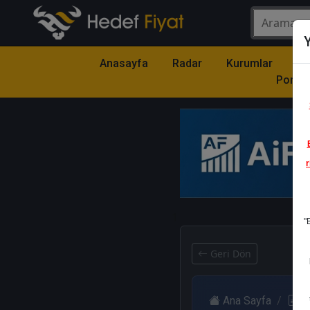
Y
Anasayfa
Radar
Kurumlar
Mo
Portfö
r
1
"
Geri Dön
Ana Sayfa
R