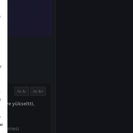
e
e
A-
A+
a
r
TL'ye yükseltti,
a
at
ğerlemesi