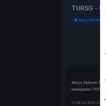
TURSG - He
Alnus Yatırım
Alnus Yatırım TURSG
tavsiyesini TUT'ta
u
Ocak ayı brüt prim 