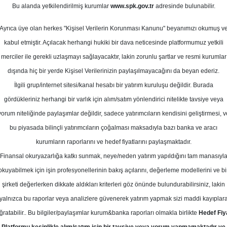
Bu alanda yetkilendirilmiş kurumlar
www.spk.gov.tr
adresinde bulunabilir.
def Fiyat
Ayrıca üye olan herkes "Kişisel Verilerin Korunması Kanunu" beyanımızı okumuş v
20 Şubat 2026
kabul etmiştir. Açılacak herhangi hukiki bir dava neticesinde platformumuz yetkili
merciler ile gerekli uzlaşmayı sağlayacaktır, lakin zorunlu şartlar ve resmi kurumlar
dışında hiç bir yerde Kişisel Verilerinizin paylaşılmayacağını da beyan ederiz.
İlgili grup/internet sitesi/kanal hesabı bir yatırım kuruluşu değildir. Burada
gördükleriniz herhangi bir varlık için alım/satım yönlendirici nitelikte tavsiye veya
yorum niteliğinde paylaşımlar değildir, sadece yatırımcıların kendisini geliştirmesi, v
bu piyasada bilinçli yatırımcıların çoğalması maksadıyla bazı banka ve aracı
kurumların raporlarını ve hedef fiyatlarını paylaşmaktadır.
Finansal okuryazarlığa katkı sunmak, neye/neden yatırım yapıldığını tam manasıyl
okuyabilmek için işin profesyonellerinin bakış açılarını, değerleme modellerini ve bi
 - Türkiye Sigorta için hedef fiyatını 14.42 TL'den 16.46 
şirketi değerlerken dikkate aldıkları kriterleri göz önünde bulundurabilirsiniz, lakin
n AL'ye yükseltti.
yalnızca bu raporlar veya analizlere güvenerek yatırım yapmak sizi maddi kayıplar
ğratabilir.. Bu bilgiler/paylaşımlar kurum&banka raporları olmakla birlikte
Hedef Fiy
üretim verilerinin ardından şirketin 2026 beklentileri ve de