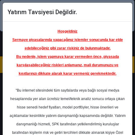
Yatırım Tavsiyesi Değildir.
Şimdi uygulamayı indirin!
Hoşgeldiniz
Sermaye piyasalarında yapacağınız işlemler sonucunda kar elde
edebileceğiniz gibi zarar riskiniz de bulunmaktadır.
Bu nedenle, işlem yapmaya karar vermeden önce, piyasada
karşılaşabileceğiniz riskleri anlamanız, mali durumunuzu ve
kısıtlarınızı dikkate alarak karar vermeniz gerekmektedir.
Geri Dön
"Bu internet sitesindeki tüm sayfalarda veya bağlı sosyal medya
hesaplarında yer alan ücretsiz temel/teknik analiz sonucu ortaya çıkan
Ana Sayfa
Raporlar
hisse senedi hedef fiyatları, model portföyler, hisse önerileri ve
Marbaş Menkul Değerler
açıklamalar kesinlikle yatırım danışmanlığı kapsamında değildir. Yatırım
Rapor Detay
danışmanlığı hizmeti, SPK tarafından yetkilendirilmiş kuruluşlar
TURSG - Hedef Fiyat
tarafından kişilerin risk ve getiri tercihleri dikkate alınarak kişiye Özel