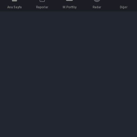
Ana Sayfa
Raporlar
M.Portföy
Radar
Diğer
İletişim
Bilgi ve Reklam için bizimle iletişime geçin!
iletisim@hedeffiyat.com.tr