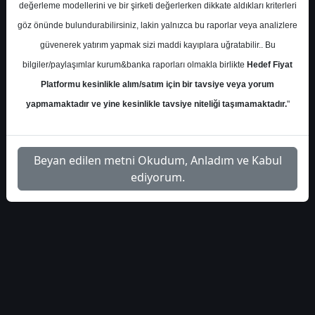
değerleme modellerini ve bir şirketi değerlerken dikkate aldıkları kriterleri
Pazartesi, 21 Temmuz 2025 00:00
göz önünde bulundurabilirsiniz, lakin yalnızca bu raporlar veya analizlere
güvenerek yatırım yapmak sizi maddi kayıplara uğratabilir.. Bu
S.No
Dosya Adı
İndir
bilgiler/paylaşımlar kurum&banka raporları olmakla birlikte
Hedef Fiyat
marbas-menkul-tursg-
İlgili
Platformu kesinlikle alım/satım için bir tavsiye veya yorum
1
hedef-fiyat-5593
Dosyayı İndir
yapmamaktadır ve yine kesinlikle tavsiye niteliği taşımamaktadır.
"
Beyan edilen metni Okudum, Anladım ve Kabul
ediyorum.
1