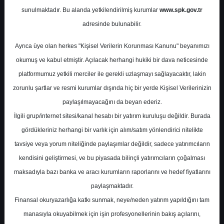
sunulmaktadır. Bu alanda yetkilendirilmiş kurumlar
www.spk.gov.tr
Marbaş Menkul Değerler
adresinde bulunabilir.
21 Temmuz 2025
Ayrıca üye olan herkes "Kişisel Verilerin Korunması Kanunu" beyanımızı
okumuş ve kabul etmiştir. Açılacak herhangi hukiki bir dava neticesinde
platformumuz yetkili merciler ile gerekli uzlaşmayı sağlayacaktır, lakin
zorunlu şartlar ve resmi kurumlar dışında hiç bir yerde Kişisel Verilerinizin
paylaşılmayacağını da beyan ederiz.
İlgili grup/internet sitesi/kanal hesabı bir yatırım kuruluşu değildir. Burada
gördükleriniz herhangi bir varlık için alım/satım yönlendirici nitelikte
tavsiye veya yorum niteliğinde paylaşımlar değildir, sadece yatırımcıların
A-
A+
kendisini geliştirmesi, ve bu piyasada bilinçli yatırımcıların çoğalması
Marbaş Menkul, TURSG-Türkiye Sigorta için
maksadıyla bazı banka ve aracı kurumların raporlarını ve hedef fiyatlarını
hedef fiyatını 15.93 TL, tavsiyesini "al" olarak
paylaşmaktadır.
korudu
Finansal okuryazarlığa katkı sunmak, neye/neden yatırım yapıldığını tam
manasıyla okuyabilmek için işin profesyonellerinin bakış açılarını,