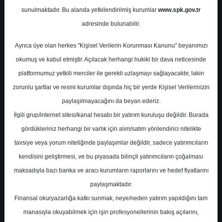
sunulmaktadır. Bu alanda yetkilendirilmiş kurumlar
www.spk.gov.tr
İntegral Yatırım
21 Temmuz 2025
adresinde bulunabilir.
Ayrıca üye olan herkes "Kişisel Verilerin Korunması Kanunu" beyanımızı
okumuş ve kabul etmiştir. Açılacak herhangi hukiki bir dava neticesinde
platformumuz yetkili merciler ile gerekli uzlaşmayı sağlayacaktır, lakin
zorunlu şartlar ve resmi kurumlar dışında hiç bir yerde Kişisel Verilerinizin
paylaşılmayacağını da beyan ederiz.
İlgili grup/internet sitesi/kanal hesabı bir yatırım kuruluşu değildir. Burada
A-
A+
gördükleriniz herhangi bir varlık için alım/satım yönlendirici nitelikte
Türkiye Sigorta Analist Toplantı Notları
tavsiye veya yorum niteliğinde paylaşımlar değildir, sadece yatırımcıların
kendisini geliştirmesi, ve bu piyasada bilinçli yatırımcıların çoğalması
maksadıyla bazı banka ve aracı kurumların raporlarını ve hedef fiyatlarını
Pazartesi, 21 Temmuz 2025 00:00
paylaşmaktadır.
Finansal okuryazarlığa katkı sunmak, neye/neden yatırım yapıldığını tam
S.No
Dosya Adı
İndir
manasıyla okuyabilmek için işin profesyonellerinin bakış açılarını,