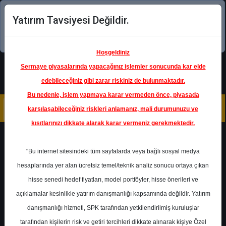
Yatırım Tavsiyesi Değildir.
Şimdi uygulamayı indirin!
Hoşgeldiniz
Sermaye piyasalarında yapacağınız işlemler sonucunda kar elde
edebileceğiniz gibi zarar riskiniz de bulunmaktadır.
Bu nedenle, işlem yapmaya karar vermeden önce, piyasada
karşılaşabileceğiniz riskleri anlamanız, mali durumunuzu ve
kısıtlarınızı dikkate alarak karar vermeniz gerekmektedir.
Geri Dön
"Bu internet sitesindeki tüm sayfalarda veya bağlı sosyal medya
hesaplarında yer alan ücretsiz temel/teknik analiz sonucu ortaya çıkan
Ana Sayfa
Raporlar
hisse senedi hedef fiyatları, model portföyler, hisse önerileri ve
İntegral Yatırım
Rapor Detay
açıklamalar kesinlikle yatırım danışmanlığı kapsamında değildir. Yatırım
danışmanlığı hizmeti, SPK tarafından yetkilendirilmiş kuruluşlar
TURSG - Toplantı Notları
tarafından kişilerin risk ve getiri tercihleri dikkate alınarak kişiye Özel