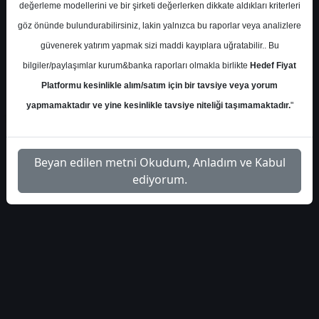
integral-tursg-toplanti-
İlgili
değerleme modellerini ve bir şirketi değerlerken dikkate aldıkları kriterleri
1
notlari-4593
Dosyayı İndir
göz önünde bulundurabilirsiniz, lakin yalnızca bu raporlar veya analizlere
güvenerek yatırım yapmak sizi maddi kayıplara uğratabilir.. Bu
bilgiler/paylaşımlar kurum&banka raporları olmakla birlikte
Hedef Fiyat
Platformu kesinlikle alım/satım için bir tavsiye veya yorum
yapmamaktadır ve yine kesinlikle tavsiye niteliği taşımamaktadır.
"
1
Beyan edilen metni Okudum, Anladım ve Kabul
ediyorum.