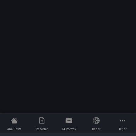
Ana Sayfa
Raporlar
M.Portföy
Radar
Diğer