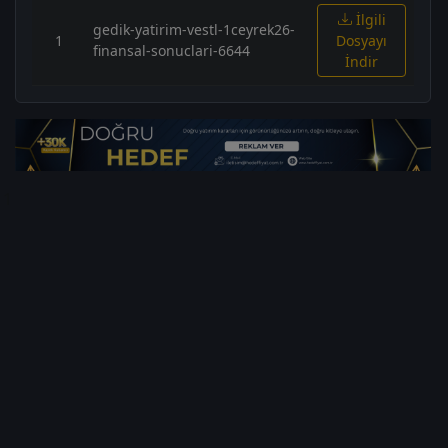
İlgili
gedik-yatirim-vestl-1ceyrek26-
1
Dosyayı
finansal-sonuclari-6644
İndir
1