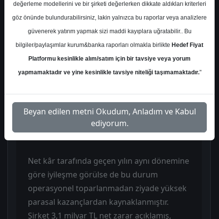
değerleme modellerini ve bir şirketi değerlerken dikkate aldıkları kriterleri
TL seviyesine gerilemiş, hem iç pazar hem
göz önünde bulundurabilirsiniz, lakin yalnızca bu raporlar veya analizlere
de ihracat tarafındaki talep zayıflığı ve artan
güvenerek yatırım yapmak sizi maddi kayıplara uğratabilir.. Bu
rekabet bu düşüşte etkili olmuştur.
bilgiler/paylaşımlar kurum&banka raporları olmakla birlikte
Hedef Fiyat
Operasyonel tarafta ise ciddi bir bozulma
Platformu kesinlikle alım/satım için bir tavsiye veya yorum
yaşanmış, FAVÖK 1Ç25’teki 1,5 milyar TL
yapmamaktadır ve yine kesinlikle tavsiye niteliği taşımamaktadır.
"
seviyesinden 1Ç26’da -1,3 milyar TL’ye
gerileyerek negatif bölgeye geçmiştir. Bu
durumla birlikte faaliyet kârlılığı da belirgin
Beyan edilen metni Okudum, Anladım ve Kabul
şekilde bozulmuş ve şirket 3,4 milyar TL
ediyorum.
faaliyet zararı açıklamıştır.
Net kâr tarafında geçen yılın aynı dönemine
göre iyileşme görülse de bu durum
operasyonel toparlanmadan ziyade yüksek
parasal kazançlardan kaynaklanmıştır.
Şirket 3,1 milyar TL net zarar açıklamış,