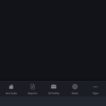
Ana Sayfa
Raporlar
M.Portföy
Radar
Diğer