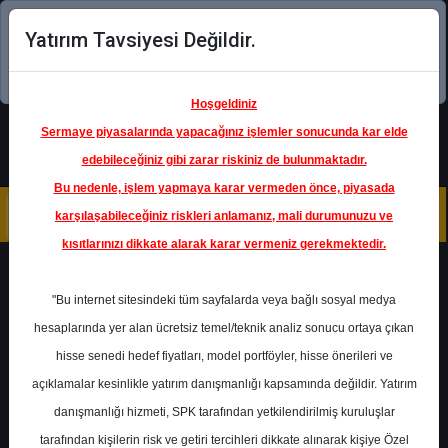
Yatırım Tavsiyesi Değildir.
Şimdi uygulamayı indirin!
Hoşgeldiniz
Sermaye piyasalarında yapacağınız işlemler sonucunda kar elde
edebileceğiniz gibi zarar riskiniz de bulunmaktadır.
Bu nedenle, işlem yapmaya karar vermeden önce, piyasada
karşılaşabileceğiniz riskleri anlamanız, mali durumunuzu ve
kısıtlarınızı dikkate alarak karar vermeniz gerekmektedir.
Geri Dön
"Bu internet sitesindeki tüm sayfalarda veya bağlı sosyal medya
hesaplarında yer alan ücretsiz temel/teknik analiz sonucu ortaya çıkan
Ana Sayfa
Raporlar
Gedik Yatırım
hisse senedi hedef fiyatları, model portföyler, hisse önerileri ve
Rapor Detay
açıklamalar kesinlikle yatırım danışmanlığı kapsamında değildir. Yatırım
danışmanlığı hizmeti, SPK tarafından yetkilendirilmiş kuruluşlar
VESTL - 1Ç26 Finansal
tarafından kişilerin risk ve getiri tercihleri dikkate alınarak kişiye Özel