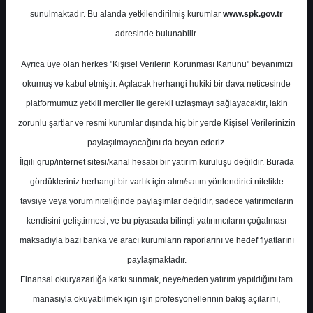
Sonuçları
sunulmaktadır. Bu alanda yetkilendirilmiş kurumlar
www.spk.gov.tr
adresinde bulunabilir.
Gedik Yatırım
12 Mayıs 2026
Ayrıca üye olan herkes "Kişisel Verilerin Korunması Kanunu" beyanımızı
okumuş ve kabul etmiştir. Açılacak herhangi hukiki bir dava neticesinde
platformumuz yetkili merciler ile gerekli uzlaşmayı sağlayacaktır, lakin
zorunlu şartlar ve resmi kurumlar dışında hiç bir yerde Kişisel Verilerinizin
paylaşılmayacağını da beyan ederiz.
İlgili grup/internet sitesi/kanal hesabı bir yatırım kuruluşu değildir. Burada
gördükleriniz herhangi bir varlık için alım/satım yönlendirici nitelikte
A-
A+
tavsiye veya yorum niteliğinde paylaşımlar değildir, sadece yatırımcıların
kendisini geliştirmesi, ve bu piyasada bilinçli yatırımcıların çoğalması
VESTL - 1Ç26 Finansal Sonuçları
maksadıyla bazı banka ve aracı kurumların raporlarını ve hedef fiyatlarını
paylaşmaktadır.
Vestel, 1Ç26 döneminde oldukça zayıf bir
Finansal okuryazarlığa katkı sunmak, neye/neden yatırım yapıldığını tam
finansal performans sergilemiştir. Net
manasıyla okuyabilmek için işin profesyonellerinin bakış açılarını,
satışlar yıllık bazda %49 azalarak 21,0 milyar