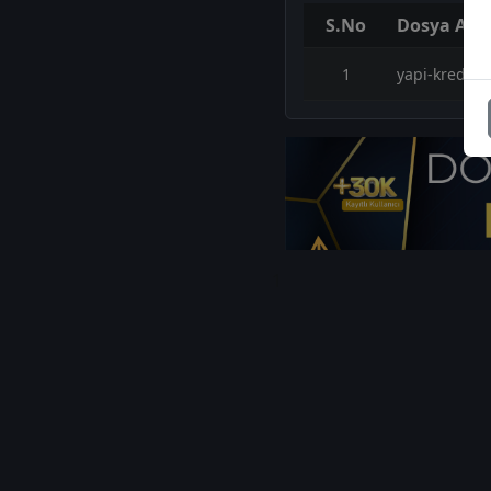
S.No
Dosya Adı
1
yapi-kredi-y
1