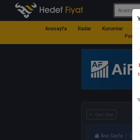
Y
Anasayfa
Radar
Kurumlar
Mo
Portfö
r
1
"
Geri Dön
Ana Sayfa
R