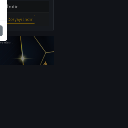
İndir
lgili Dosyayı İndir