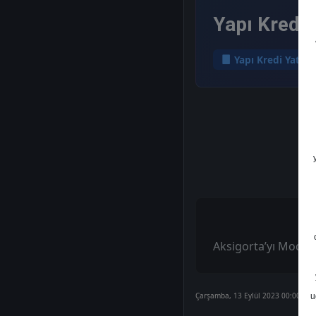
Yapı Kredi 
Yapı Kredi Yatırı
Aksigorta’yı Model
Çarşamba, 13 Eylül 2023 00:00
u