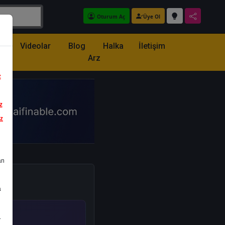
Oturum Aç
Üye Ol
z
Videolar
Blog
Halka
İletişim
Arz
z
z
iz
an
a
.