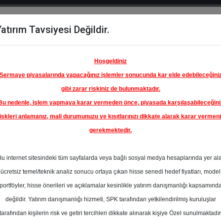
atırım Tavsiyesi Değildir.
del
Hisse
Öne
Raporlar
Partnerlerimi
y
Karşılaştır
Çıkanlar
Hoşgeldiniz
Sermaye piyasalarında yapacağınız işlemler sonucunda kar elde edebileceğini
gibi zarar riskiniz de bulunmaktadır.
Bu nedenle, işlem yapmaya karar vermeden önce, piyasada karşılaşabileceğini
iskleri anlamanız, mali durumunuzu ve kısıtlarınızı dikkate alarak karar vermen
gerekmektedir.
Bu internet sitesindeki tüm sayfalarda veya bağlı sosyal medya hesaplarında yer al
ücretsiz temel/teknik analiz sonucu ortaya çıkan hisse senedi hedef fiyatları, model
portföyler, hisse önerileri ve açıklamalar kesinlikle yatırım danışmanlığı kapsamınd
değildir. Yatırım danışmanlığı hizmeti, SPK tarafından yetkilendirilmiş kuruluşlar
aporlar
Yapı Kredi Yatırım
Rapor Detay
tarafından kişilerin risk ve getiri tercihleri dikkate alınarak kişiye Özel sunulmaktadır