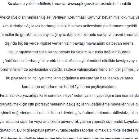
Bu alanda yetkilendirilmiş kurumlar
www.spk.gov.tr
adresinde bulunabilir.
Yatırım - Model Portföy 13.09.2023
Ayrıca üye olan herkes "Kişisel Verilerin Korunması Kanunu" beyanımızı okumuş v
m
13 Eylül 2023
kabul etmiştir. Açılacak herhangi hukiki bir dava neticesinde platformumuz yetkili
merciler ile gerekli uzlaşmayı sağlayacaktır, lakin zorunlu şartlar ve resmi kurumlar
dışında hiç bir yerde Kişisel Verilerinizin paylaşılmayacağını da beyan ederiz.
İlgili grup/internet sitesi/kanal hesabı bir yatırım kuruluşu değildir. Burada
gördükleriniz herhangi bir varlık için alım/satım yönlendirici nitelikte tavsiye veya
yorum niteliğinde paylaşımlar değildir, sadece yatırımcıların kendisini geliştirmesi, v
bu piyasada bilinçli yatırımcıların çoğalması maksadıyla bazı banka ve aracı
kurumların raporlarını ve hedef fiyatlarını paylaşmaktadır.
Finansal okuryazarlığa katkı sunmak, neye/neden yatırım yapıldığını tam manasıyl
okuyabilmek için işin profesyonellerinin bakış açılarını, değerleme modellerini ve bi
 Portföyümüze Ünlü Yatırım Holding’in yerine ekliyoruz
şirketi değerlerken dikkate aldıkları kriterleri göz önünde bulundurabilirsiniz, lakin
yalnızca bu raporlar veya analizlere güvenerek yatırım yapmak sizi maddi kayıplar
ğratabilir.. Bu bilgiler/paylaşımlar kurum&banka raporları olmakla birlikte
Hedef Fiy