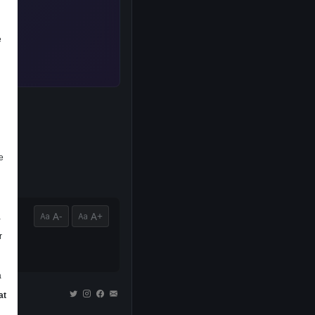
e
e
A-
A+
a
r
a
at