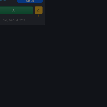
etiri
%0.00
Al
3
Salı, 16 Ocak 2024