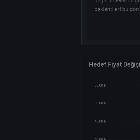
değerlemelerine gö
beklentileri bu gö
Hedef Fiyat Değiş
55.00 ₺
50.00 ₺
45.00 ₺
40.00 ₺