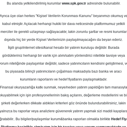
ıs 2026
Bu alanda yetkilendirilmiş kurumlar
www.spk.gov.tr
adresinde bulunabilir.
Ortalama Getiri
Potansiyeli
Ayrıca üye olan herkes "Kişisel Verilerin Korunması Kanunu" beyanımızı okumuş v
kabul etmiştir. Açılacak herhangi hukiki bir dava neticesinde platformumuz yetkili
merciler ile gerekli uzlaşmayı sağlayacaktır, lakin zorunlu şartlar ve resmi kurumlar
Al
dışında hiç bir yerde Kişisel Verilerinizin paylaşılmayacağını da beyan ederiz.
Kurum Sayısı
İlgili grup/internet sitesi/kanal hesabı bir yatırım kuruluşu değildir. Burada
5
4
gördükleriniz herhangi bir varlık için alım/satım yönlendirici nitelikte tavsiye veya
yorum niteliğinde paylaşımlar değildir, sadece yatırımcıların kendisini geliştirmesi, v
Cuma, 08 Mayıs 2026
bu piyasada bilinçli yatırımcıların çoğalması maksadıyla bazı banka ve aracı
kurumların raporlarını ve hedef fiyatlarını paylaşmaktadır.
Finansal okuryazarlığa katkı sunmak, neye/neden yatırım yapıldığını tam manasıyl
apı Kredi Yatırım
AGHOL
Hedef Fiyat
okuyabilmek için işin profesyonellerinin bakış açılarını, değerleme modellerini ve bi
Yatırım, AGHOL - Anadolu Grubu Hol
şirketi değerlerken dikkate aldıkları kriterleri göz önünde bulundurabilirsiniz, lakin
yalnızca bu raporlar veya analizlere güvenerek yatırım yapmak sizi maddi kayıplar
def fiyat ile AL tavsiyesini korudu
ğratabilir.. Bu bilgiler/paylaşımlar kurum&banka raporları olmakla birlikte
Hedef Fiy