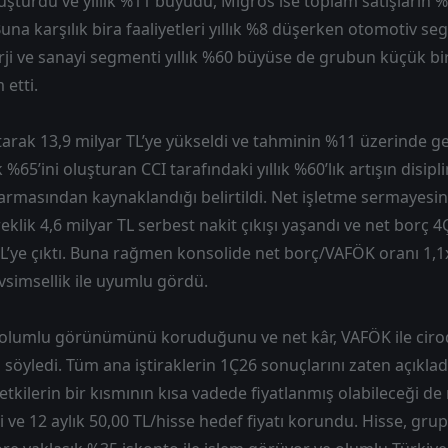
oluşturdu ve yıllık %11 büyüdü, Migros ise toplam satışların
. Buna karşılık bira faaliyetleri yıllık %8 düşerken otomotiv se
erji ve sanayi segmenti yıllık %60 büyüse de grubun küçük 
etti.
tarak 13,9 milyar TL’ye yükseldi ve tahminin %11 üzerinde ge
 %65’ini oluşturan CCI tarafındaki yıllık %60’lık artışın disipl
 karmasından kaynaklandığı belirtildi. Net işletme sermayes
eklik 4,6 milyar TL serbest nakit çıkışı yaşandı ve net borç 4
TL’ye çıktı. Buna rağmen konsolide net borç/VAFÖK oranı 1,1
imsellik ile uyumlu gördü.
olumlu görünümünü koruduğunu ve net kâr, VAFÖK ile ciroda
ı söyledi. Tüm ana iştiraklerin 1Ç26 sonuçlarını zaten açıklad
etkilerin bir kısmının kısa vadede fiyatlanmış olabileceği de 
 ve 12 aylık 50,00 TL/hisse hedef fiyatı korundu. Hisse, grup 