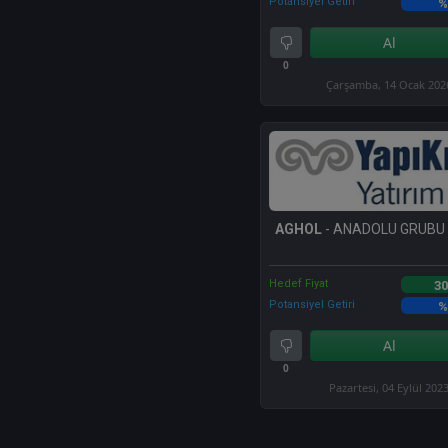
Potansiyel Getiri
%
Al
0
Çarşamba, 14 Ocak 202
AGHOL
- ANADOLU GRUBU
Hedef Fiyat
30
Potansiyel Getiri
%
Al
0
Pazartesi, 04 Eylül 202