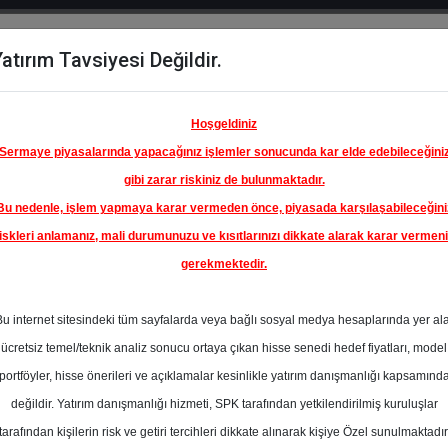
atırım Tavsiyesi Değildir.
del
Hisse
Öne
Raporlar
Partnerlerimi
y
Karşılaştır
Çıkanlar
Hoşgeldiniz
Sermaye piyasalarında yapacağınız işlemler sonucunda kar elde edebileceğini
gibi zarar riskiniz de bulunmaktadır.
Bu nedenle, işlem yapmaya karar vermeden önce, piyasada karşılaşabileceğini
iskleri anlamanız, mali durumunuzu ve kısıtlarınızı dikkate alarak karar vermen
gerekmektedir.
NADOLU
LDING
Bu internet sitesindeki tüm sayfalarda veya bağlı sosyal medya hesaplarında yer al
50.00 ₺
ücretsiz temel/teknik analiz sonucu ortaya çıkan hisse senedi hedef fiyatları, model
%44.01
En Yüksek Tahmi
portföyler, hisse önerileri ve açıklamalar kesinlikle yatırım danışmanlığı kapsamınd
Ortalama Fiyat
değildir. Yatırım danışmanlığı hizmeti, SPK tarafından yetkilendirilmiş kuruluşlar
Tahmini
tarafından kişilerin risk ve getiri tercihleri dikkate alınarak kişiye Özel sunulmaktadır
0
En Düşük Tahmi