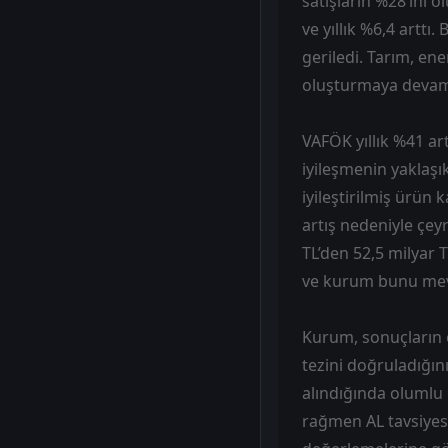
satışların %28’ini 
ve yıllık %6,4 arttı
geriledi. Tarım, en
oluşturmaya devam 
VAFÖK yıllık %41 ar
iyileşmenin yaklaşık
iyileştirilmiş ürün
artış nedeniyle çeyr
TL’den 52,5 milyar 
ve kurum bunu mevs
Kurum, sonuçların 
tezini doğruladığın
alındığında olumlu 
rağmen AL tavsiyesi