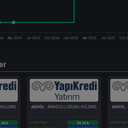
24
Apr 2024
Jul 2024
Oct 2024
Jan 2025
Apr 2025
Jul 2025
Oct 
er
 HOLDING
AGHOL
- ANADOLU GRUBU HOLDING
AGHOL
-
Hedef Fiyat
Hedef Fiyat
.00 ₺
53.20 ₺