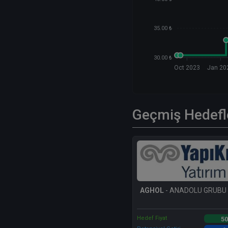
35.00 ₺
30.00 ₺
Oct 2023
Jan 20
Geçmiş Hedefl
AGHOL
- ANADOLU GRUBU
Hedef Fiyat
50