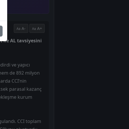
A-
A+
 ile AL tavsiyesini
irdi ve yapıcı
 hem de 892 milyon
arda CCI’nin
üksek parasal kazanç
erçekleşme kurum
ulandı. CCI toplam