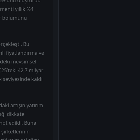
 %59’unu oluşturdu
gmenti yıllık %4
bir bölümünü
rçekleşti. Bu
inli fiyatlandırma ve
indeki mevsimsel
Ç25’teki 42,7 milyar
x seviyesinde kaldı
ki artışın yatırım
ığı dikkate
not edildi. Buna
şirketlerinin