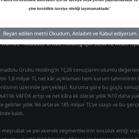
Platformu kesinlikle alım/satım için bir tavsiye veya yorum yapmamaktadır ve
m
Hedef: 50.00 ₺
Potansiyel: %44.01
yine kesinlikle tavsiye niteliği taşımamaktadır.
"
Beyan edilen metni Okudum, Anladım ve Kabul ediyorum.
, AGHOL - Anadolu Grubu Holding için 50,00 TL hedef fiyat
 Anadolu Grubu Holding’in 1Ç26 sonuçlarını olumlu değerlend
ketin 1,8 milyar TL net kâr açıklaması hem kurum tahmininin
ntisinin üzerinde gerçekleşti. Kuruma göre bu güçlü sonuçl
%41’lik VAFÖK artışı ve net kâra ek olarak yıllık %10 daha y
de gelirler yıllık %6 artarak 185 milyar TL’ye ulaştı ve bu g
inde kaldı.
eşrubat ve perakende segmentlerinin öncülük ettiği vurg