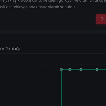
re yaklaşık %35 iskonto ile işlem görüyor ve olumlu Türkiy
rüşü destekleyen ana unsur olarak sunuldu.
im Grafiği