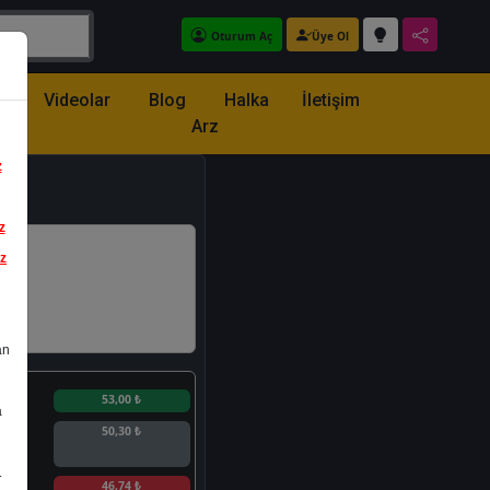
Oturum Aç
Üye Ol
z
Videolar
Blog
Halka
İletişim
Arz
z
z
iz
an
n
53,00 ₺
a
50,30 ₺
.
n
46,74 ₺