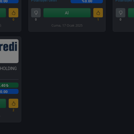
Potansiyel Getiri
Potansiyel G
0.00
%0.00
Al
0
0
1
0
6
Cuma, 17 Ocak 2025
 HOLDING
.40 ₺
0.00
2
3