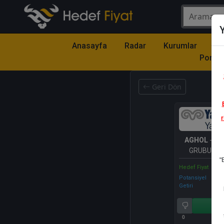
Y
Anasayfa
Radar
Kurumlar
Mo
Portfö
Geri Dön
r
AGHOL
- A
GRUBU HO
"
Hedef Fiyat
Potansiyel
Getiri
Al
0