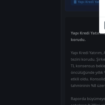
Yapı Kredi Yatırı
Yapı Kredi Yatırım
korudu.
Yapı Kredi Yatırım,
tezini korudu. Şir
TL konsensus bekle
öncülüğünde yıllık 
etkili oldu. Konsoli
tahmininin %8 üzer
Raporda büyümeye m