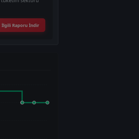
e tüketim sektörü
İlgili Raporu İndir