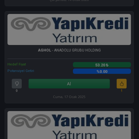
AGHOL
- ANADOLU GRUBU HOLDING
Hedef Fiyat
53.20 ₺
Potansiyel Getiri
%0.00
Al
0
1
Cuma, 17 Ocak 2025