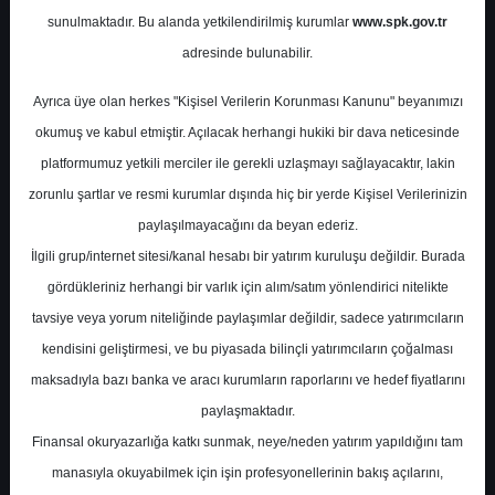
Potansiyel
%0.00
sunulmaktadır. Bu alanda yetkilendirilmiş kurumlar
www.spk.gov.tr
Getiri
adresinde bulunabilir.
Al
0
2
Ayrıca üye olan herkes "Kişisel Verilerin Korunması Kanunu" beyanımızı
Pazartesi, 04 Eylül 2023
okumuş ve kabul etmiştir. Açılacak herhangi hukiki bir dava neticesinde
platformumuz yetkili merciler ile gerekli uzlaşmayı sağlayacaktır, lakin
zorunlu şartlar ve resmi kurumlar dışında hiç bir yerde Kişisel Verilerinizin
paylaşılmayacağını da beyan ederiz.
İlgili grup/internet sitesi/kanal hesabı bir yatırım kuruluşu değildir. Burada
gördükleriniz herhangi bir varlık için alım/satım yönlendirici nitelikte
tavsiye veya yorum niteliğinde paylaşımlar değildir, sadece yatırımcıların
En Yüksek Tahmin
53,00 ₺
kendisini geliştirmesi, ve bu piyasada bilinçli yatırımcıların çoğalması
Ortalama Fiyat Tahmini
50,30 ₺
maksadıyla bazı banka ve aracı kurumların raporlarını ve hedef fiyatlarını
En Düşük Tahmin
46,74 ₺
paylaşmaktadır.
Ortalama Getiri Potansiyeli
%44.88
Finansal okuryazarlığa katkı sunmak, neye/neden yatırım yapıldığını tam
manasıyla okuyabilmek için işin profesyonellerinin bakış açılarını,