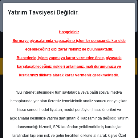
Yatırım Tavsiyesi Değildir.
Şimdi uygulamayı indirin!
Hoşgeldiniz
Sermaye piyasalarında yapacağınız işlemler sonucunda kar elde
edebileceğiniz gibi zarar riskiniz de bulunmaktadır.
Bu nedenle, işlem yapmaya karar vermeden önce, piyasada
karşılaşabileceğiniz riskleri anlamanız, mali durumunuzu ve
kısıtlarınızı dikkate alarak karar vermeniz gerekmektedir.
Geri Dön
"Bu internet sitesindeki tüm sayfalarda veya bağlı sosyal medya
hesaplarında yer alan ücretsiz temel/teknik analiz sonucu ortaya çıkan
hisse senedi hedef fiyatları, model portföyler, hisse önerileri ve
açıklamalar kesinlikle yatırım danışmanlığı kapsamında değildir. Yatırım
AGHOL
- ANADOLU GRUBU
HOLDING
danışmanlığı hizmeti, SPK tarafından yetkilendirilmiş kuruluşlar
Hedef Fiyat
30.40 ₺
tarafından kişilerin risk ve getiri tercihleri dikkate alınarak kişiye Özel