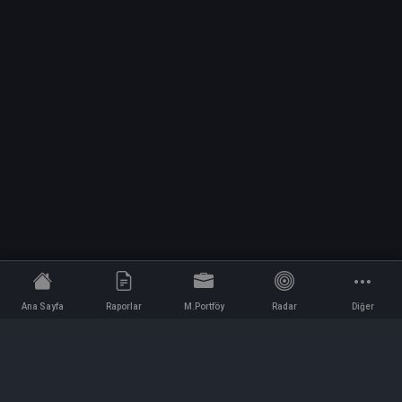
Ana Sayfa
Raporlar
M.Portföy
Radar
Diğer