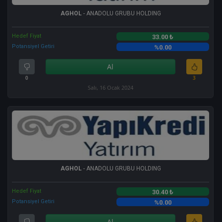
AGHOL
- ANADOLU GRUBU HOLDING
Hedef Fiyat
33.00 ₺
Potansiyel Getiri
%0.00
Al
0
3
Salı, 16 Ocak 2024
AGHOL
- ANADOLU GRUBU HOLDING
Hedef Fiyat
30.40 ₺
Potansiyel Getiri
%0.00
Al