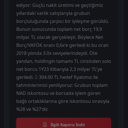
ediyor: Güçlü nakit üretimi ve geçtiğimiz
yıllardaki varlık satışlarıyla grubun
borçluluğunda çarpıcı bir iyileşme görüldü.
Bunun sonucunda toplam net borç 19,9
milyar TL olarak gerçekleşti. Böylece Net
Borç/VAFÖK oranı 0,6x'e geriledi ki bu oran
2018 yılında 3.0x seviyelerindeydi. Öte
yandan, holdingin tamamı TL cinsinden solo
net borcu 1Y23 itibarıyla 2,3 milyar TL'ye
geriledi.  304.00 TL hedef fiyatımız ile
tahminlerimizi yeniliyoruz: Grubun toplam
NAD iskontosu ve borsada işlem gören
bağlı ortaklıklarına göre iskontosu sırasıyla
%28 ve %27'dir.
İlgili Raporu İndir