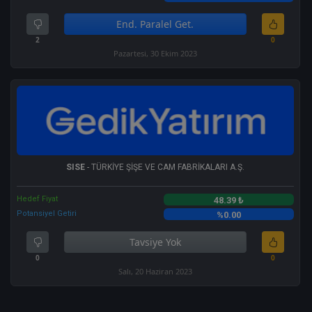
End. Paralel Get.
2
0
Pazartesi, 30 Ekim 2023
SISE
- TÜRKİYE ŞİŞE VE CAM FABRİKALARI A.Ş.
Hedef Fiyat
48.39 ₺
Potansiyel Getiri
%0.00
Tavsiye Yok
0
0
Salı, 20 Haziran 2023