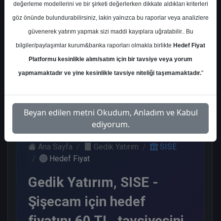
değerleme modellerini ve bir şirketi değerlerken dikkate aldıkları kriterleri
Kurum Sayısı
göz önünde bulundurabilirsiniz, lakin yalnızca bu raporlar veya analizlere
11
güvenerek yatırım yapmak sizi maddi kayıplara uğratabilir.. Bu
Al
Tut
End.
Endeks
bilgiler/paylaşımlar kurum&banka raporları olmakla birlikte
Hedef Fiyat
Paralel
Üstü Get.
Platformu kesinlikle alım/satım için bir tavsiye veya yorum
Get.
5
3
2
yapmamaktadır ve yine kesinlikle tavsiye niteliği taşımamaktadır.
"
1
Pazartesi, 11 Mayıs 2026
Beyan edilen metni Okudum, Anladım ve Kabul
ediyorum.
Ana Sayfa
Gedik Yatırım
SISE
Hedef Fiyat
Gedik Yatırım, SISE -
Şişecam için hedef
fiyatını 60 TL, tavsiyesini