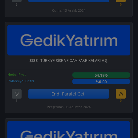
5
0
Cuma, 13 Aralık 2024
SISE
- TÜRKİYE ŞİŞE VE CAM FABRİKALARI A.Ş.
Hedef Fiyat
54.19 ₺
Potansiyel Getiri
%0.00
End. Paralel Get.
1
0
Perşembe, 08 Ağustos 2024