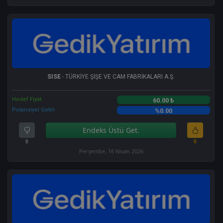
SISE
- TÜRKİYE ŞİŞE VE CAM FABRİKALARI A.Ş.
Hedef Fiyat
60.00 ₺
Potansiyel Getiri
%0.00
Endeks Üstü Get.
0
0
Perşembe, 16 Nisan 2026