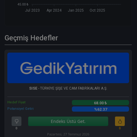
45.00 ₺
Jul 2023
Apr 2024
Jan 2025
Oct 2025
Geçmiş Hedefler
SISE
- TÜRKİYE ŞİŞE VE CAM FABRİKALARI A.Ş.
Hedef Fiyat
68.00 ₺
Potansiyel Getiri
%62.37
Endeks Üstü Get.
0
0
Pazartesi, 27 Temmuz 2026