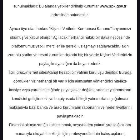
Potansiyel
%0.00
sunulmaktadır. Bu alanda yetkilendirilmiş kurumlar
www.spk.gov.tr
Getiri
adresinde bulunabilir.
Endeks Üstü
Get.
0
0
Ayrıca üye olan herkes "Kişisel Verilerin Korunması Kanunu" beyanımızı
Pazartesi, 11 Mayıs 2026
okumuş ve kabul etmiştir. Açılacak herhangi hukiki bir dava neticesinde
platformumuz yetkili merciler ile gerekli uzlaşmayı sağlayacaktır, lakin
zorunlu şartlar ve resmi kurumlar dışında hiç bir yerde Kişisel Verilerinizin
paylaşılmayacağını da beyan ederiz.
İlgili grup/internet sitesi/kanal hesabı bir yatırım kuruluşu değildir. Burada
gördükleriniz herhangi bir varlık için alım/satım yönlendirici nitelikte
tavsiye veya yorum niteliğinde paylaşımlar değildir, sadece yatırımcıların
En Yüksek Tahmin
71,05 ₺
kendisini geliştirmesi, ve bu piyasada bilinçli yatırımcıların çoğalması
Ortalama Fiyat Tahmini
64,19 ₺
maksadıyla bazı banka ve aracı kurumların raporlarını ve hedef fiyatlarını
En Düşük Tahmin
54,57 ₺
paylaşmaktadır.
Ortalama Getiri Potansiyeli
%53.27
Finansal okuryazarlığa katkı sunmak, neye/neden yatırım yapıldığını tam
manasıyla okuyabilmek için işin profesyonellerinin bakış açılarını,