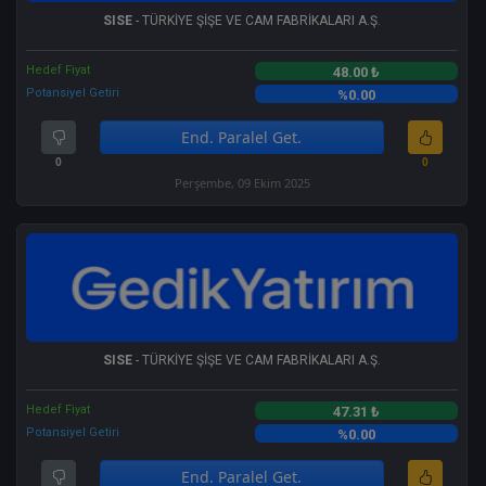
SISE
- TÜRKİYE ŞİŞE VE CAM FABRİKALARI A.Ş.
Hedef Fiyat
48.00 ₺
Potansiyel Getiri
%0.00
End. Paralel Get.
0
0
Perşembe, 09 Ekim 2025
SISE
- TÜRKİYE ŞİŞE VE CAM FABRİKALARI A.Ş.
Hedef Fiyat
47.31 ₺
Potansiyel Getiri
%0.00
End. Paralel Get.