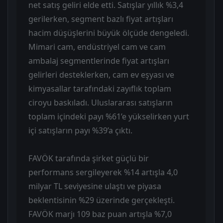
net satış geliri elde etti. Satışlar yıllık %3,4
gerilerken, segment bazlı fiyat artışları
hacim düşüşlerini büyük ölçüde dengeledi.
Mimari cam, endüstriyel cam ve cam
ambalaj segmentlerinde fiyat artışları
gelirleri desteklerken, cam ev eşyası ve
kimyasallar tarafındaki zayıflık toplam
ciroyu baskıladı. Uluslararası satışların
toplam içindeki payı %61’e yükselirken yurt
içi satışların payı %39’a çıktı.
FAVÖK tarafında şirket güçlü bir
performans sergileyerek %14 artışla 4,0
milyar TL seviyesine ulaştı ve piyasa
beklentisinin %29 üzerinde gerçekleşti.
FAVÖK marjı 109 baz puan artışla %7,0