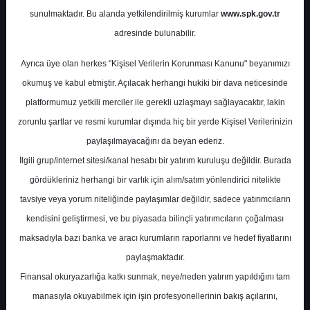
Potansiyel
%0.00
sunulmaktadır. Bu alanda yetkilendirilmiş kurumlar
www.spk.gov.tr
Getiri
adresinde bulunabilir.
Tut
0
0
Ayrıca üye olan herkes "Kişisel Verilerin Korunması Kanunu" beyanımızı
Pazartesi, 01 Haziran 2026
okumuş ve kabul etmiştir. Açılacak herhangi hukiki bir dava neticesinde
platformumuz yetkili merciler ile gerekli uzlaşmayı sağlayacaktır, lakin
zorunlu şartlar ve resmi kurumlar dışında hiç bir yerde Kişisel Verilerinizin
paylaşılmayacağını da beyan ederiz.
İlgili grup/internet sitesi/kanal hesabı bir yatırım kuruluşu değildir. Burada
gördükleriniz herhangi bir varlık için alım/satım yönlendirici nitelikte
tavsiye veya yorum niteliğinde paylaşımlar değildir, sadece yatırımcıların
En Yüksek Tahmin
26,00 ₺
kendisini geliştirmesi, ve bu piyasada bilinçli yatırımcıların çoğalması
Ortalama Fiyat Tahmini
20,31 ₺
maksadıyla bazı banka ve aracı kurumların raporlarını ve hedef fiyatlarını
En Düşük Tahmin
15,00 ₺
paylaşmaktadır.
Ortalama Getiri Potansiyeli
%10.70
Finansal okuryazarlığa katkı sunmak, neye/neden yatırım yapıldığını tam
manasıyla okuyabilmek için işin profesyonellerinin bakış açılarını,