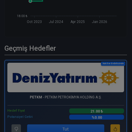
18.00 ₺
Oct 2023
Jul 2024
Apr 2025
Jan 2026
Geçmiş Hedefler
Katılım Endeksinde
PETKM
- PETKİM PETROKİMYA HOLDİNG A.Ş.
Hedef Fiyat
21.00 ₺
Potansiyel Getiri
%0.00
Tut