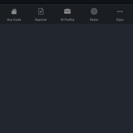
Ana Sayfa
Raporlar
M.Portföy
Radar
Diğer
İletişim
Bilgi ve Reklam için bizimle iletişime geçin!