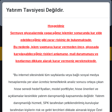
Yatırım Tavsiyesi Değildir.
Şimdi uygulamayı indirin!
Hoşgeldiniz
Sermaye piyasalarında yapacağınız işlemler sonucunda kar elde
edebileceğiniz gibi zarar riskiniz de bulunmaktadır.
Bu nedenle, işlem yapmaya karar vermeden önce, piyasada
karşılaşabileceğiniz riskleri anlamanız, mali durumunuzu ve
kısıtlarınızı dikkate alarak karar vermeniz gerekmektedir.
Geri Dön
"Bu internet sitesindeki tüm sayfalarda veya bağlı sosyal medya
Katılım Endeksinde
hesaplarında yer alan ücretsiz temel/teknik analiz sonucu ortaya çıkan
hisse senedi hedef fiyatları, model portföyler, hisse önerileri ve
açıklamalar kesinlikle yatırım danışmanlığı kapsamında değildir. Yatırım
PETKM
- PETKİM PETROKİMYA
HOLDİNG A.Ş.
danışmanlığı hizmeti, SPK tarafından yetkilendirilmiş kuruluşlar
Hedef Fiyat
21.00 ₺
tarafından kişilerin risk ve getiri tercihleri dikkate alınarak kişiye Özel