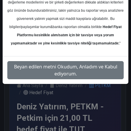
değerleme modellerini ve bir şirketi değerlerken dikkate aldıkları kriterleri
Kurum Sayısı
göz önünde bulundurabilirsiniz, lakin yalnızca bu raporlar veya analizlere
10
güvenerek yatırım yapmak sizi maddi kayıplara uğratabilir.. Bu
Sat
Tut
End.
Endeks
Nötr
bilgiler/paylaşımlar kurum&banka raporları olmakla birlikte
Hedef Fiyat
Paralel
Altı
Platformu kesinlikle alım/satım için bir tavsiye veya yorum
Get.
Get.
3
3
2
1
1
yapmamaktadır ve yine kesinlikle tavsiye niteliği taşımamaktadır.
"
Pazartesi, 01 Haziran 2026
Beyan edilen metni Okudum, Anladım ve Kabul
ediyorum.
Ana Sayfa
Deniz Yatırım
PETKM
Hedef Fiyat
Deniz Yatırım, PETKM -
Petkim için 21,00 TL
hedef fiyat ile TUT