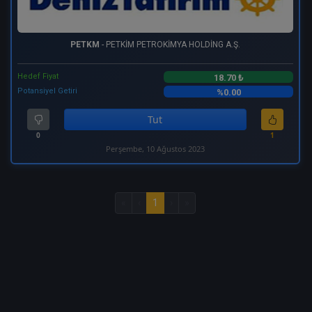
PETKM
- PETKİM PETROKİMYA HOLDİNG A.Ş.
Hedef Fiyat
18.70 ₺
Potansiyel Getiri
%0.00
Tut
0
1
Perşembe, 10 Ağustos 2023
«
‹
1
›
»