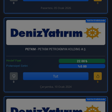
0
0
Pazartesi, 05 Ocak 2026
Katılım Endeksinde
PETKM
- PETKİM PETROKİMYA HOLDİNG A.Ş.
Hedef Fiyat
22.00 ₺
Potansiyel Getiri
%0.00
Tut
0
0
Çarşamba, 10 Ocak 2024
Katılım Endeksinde