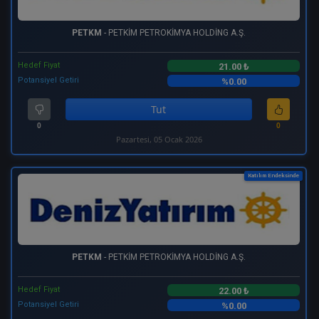
PETKM
- PETKİM PETROKİMYA HOLDİNG A.Ş.
Hedef Fiyat
21.00 ₺
Potansiyel Getiri
%0.00
Tut
0
0
Pazartesi, 05 Ocak 2026
Katılım Endeksinde
PETKM
- PETKİM PETROKİMYA HOLDİNG A.Ş.
Hedef Fiyat
22.00 ₺
Potansiyel Getiri
%0.00