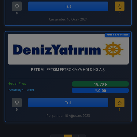
Tut
0
0
Çarşamba, 10 Ocak 2024
Katılım Endeksinde
PETKM
- PETKİM PETROKİMYA HOLDİNG A.Ş.
Hedef Fiyat
18.70 ₺
Potansiyel Getiri
%0.00
Tut
0
1
Perşembe, 10 Ağustos 2023