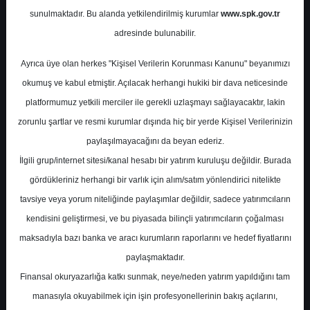
Potansiyel
%0.00
sunulmaktadır. Bu alanda yetkilendirilmiş kurumlar
www.spk.gov.tr
Getiri
adresinde bulunabilir.
Tut
0
1
Ayrıca üye olan herkes "Kişisel Verilerin Korunması Kanunu" beyanımızı
Perşembe, 10 Ağustos 2023
okumuş ve kabul etmiştir. Açılacak herhangi hukiki bir dava neticesinde
platformumuz yetkili merciler ile gerekli uzlaşmayı sağlayacaktır, lakin
zorunlu şartlar ve resmi kurumlar dışında hiç bir yerde Kişisel Verilerinizin
paylaşılmayacağını da beyan ederiz.
İlgili grup/internet sitesi/kanal hesabı bir yatırım kuruluşu değildir. Burada
gördükleriniz herhangi bir varlık için alım/satım yönlendirici nitelikte
tavsiye veya yorum niteliğinde paylaşımlar değildir, sadece yatırımcıların
En Yüksek Tahmin
26,00 ₺
kendisini geliştirmesi, ve bu piyasada bilinçli yatırımcıların çoğalması
Ortalama Fiyat Tahmini
20,31 ₺
maksadıyla bazı banka ve aracı kurumların raporlarını ve hedef fiyatlarını
En Düşük Tahmin
15,00 ₺
paylaşmaktadır.
Ortalama Getiri Potansiyeli
%9.10
Finansal okuryazarlığa katkı sunmak, neye/neden yatırım yapıldığını tam
manasıyla okuyabilmek için işin profesyonellerinin bakış açılarını,