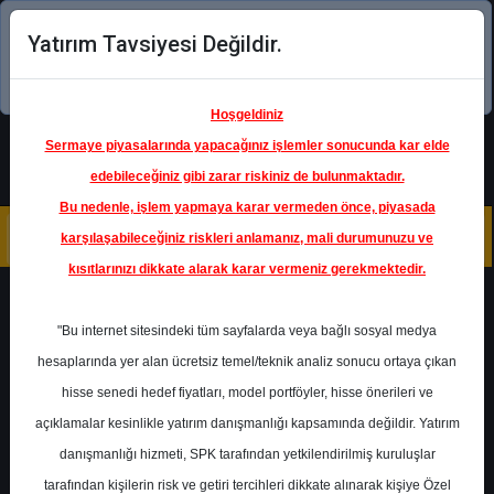
Yatırım Tavsiyesi Değildir.
Şimdi uygulamayı indirin!
Hoşgeldiniz
Sermaye piyasalarında yapacağınız işlemler sonucunda kar elde
edebileceğiniz gibi zarar riskiniz de bulunmaktadır.
Bu nedenle, işlem yapmaya karar vermeden önce, piyasada
karşılaşabileceğiniz riskleri anlamanız, mali durumunuzu ve
kısıtlarınızı dikkate alarak karar vermeniz gerekmektedir.
Geri Dön
"Bu internet sitesindeki tüm sayfalarda veya bağlı sosyal medya
Katılım Endeksinde
hesaplarında yer alan ücretsiz temel/teknik analiz sonucu ortaya çıkan
hisse senedi hedef fiyatları, model portföyler, hisse önerileri ve
açıklamalar kesinlikle yatırım danışmanlığı kapsamında değildir. Yatırım
PETKM
- PETKİM PETROKİMYA
HOLDİNG A.Ş.
danışmanlığı hizmeti, SPK tarafından yetkilendirilmiş kuruluşlar
Hedef Fiyat
18.70 ₺
tarafından kişilerin risk ve getiri tercihleri dikkate alınarak kişiye Özel