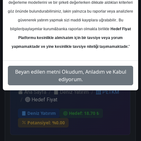
değerleme modellerini ve bir şirketi değerlerken dikkate aldıkları kriterleri
Kurum Sayısı
göz önünde bulundurabilirsiniz, lakin yalnızca bu raporlar veya analizlere
10
güvenerek yatırım yapmak sizi maddi kayıplara uğratabilir.. Bu
Sat
Tut
End.
Endeks
Nötr
bilgiler/paylaşımlar kurum&banka raporları olmakla birlikte
Hedef Fiyat
Paralel
Altı
Platformu kesinlikle alım/satım için bir tavsiye veya yorum
Get.
Get.
3
3
2
1
1
yapmamaktadır ve yine kesinlikle tavsiye niteliği taşımamaktadır.
"
Perşembe, 10 Ağustos 2023
Beyan edilen metni Okudum, Anladım ve Kabul
ediyorum.
Ana Sayfa
Deniz Yatırım
PETKM
Hedef Fiyat
Deniz Yatırım
Hedef: 18.70 ₺
Potansiyel: %0.00