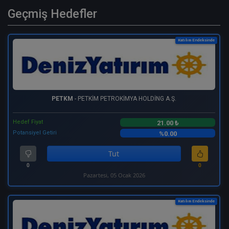
Geçmiş Hedefler
Katılım Endeksinde
PETKM
- PETKİM PETROKİMYA HOLDİNG A.Ş.
Hedef Fiyat
21.00 ₺
Potansiyel Getiri
%0.00
Tut
0
0
Pazartesi, 05 Ocak 2026
Katılım Endeksinde