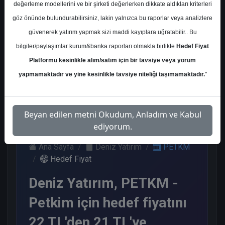
değerleme modellerini ve bir şirketi değerlerken dikkate aldıkları kriterleri
Kurum Sayısı
göz önünde bulundurabilirsiniz, lakin yalnızca bu raporlar veya analizlere
10
güvenerek yatırım yapmak sizi maddi kayıplara uğratabilir.. Bu
Sat
Tut
End.
Endeks
Nötr
bilgiler/paylaşımlar kurum&banka raporları olmakla birlikte
Hedef Fiyat
Paralel
Altı
Platformu kesinlikle alım/satım için bir tavsiye veya yorum
Get.
Get.
3
3
2
1
1
yapmamaktadır ve yine kesinlikle tavsiye niteliği taşımamaktadır.
"
Pazartesi, 05 Ocak 2026
Beyan edilen metni Okudum, Anladım ve Kabul
ediyorum.
Ana Sayfa
Deniz Yatırım
PETKM
Hedef Fiyat
Deniz Yatırım, PETKM -
Petkim için hedef fiyatını
22 TL'den 21 TL'ye