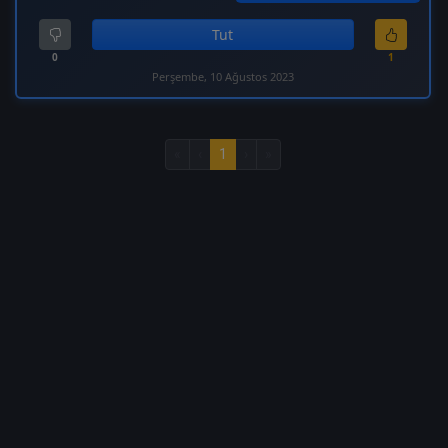
Tut
0
1
Perşembe, 10 Ağustos 2023
«
‹
1
›
»