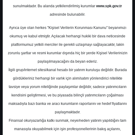
Potansiyel
%0.00
sunulmaktadır. Bu alanda yetkilendirilmiş kurumlar
www.spk.gov.tr
Getiri
adresinde bulunabilir.
Tut
0
0
Ayrıca üye olan herkes "Kişisel Verilerin Korunması Kanunu" beyanımızı
Pazartesi, 05 Ocak 2026
okumuş ve kabul etmiştir. Açılacak herhangi hukiki bir dava neticesinde
platformumuz yetkili merciler ile gerekli uzlaşmayı sağlayacaktır, lakin
zorunlu şartlar ve resmi kurumlar dışında hiç bir yerde Kişisel Verilerinizin
paylaşılmayacağını da beyan ederiz.
İlgili grup/internet sitesi/kanal hesabı bir yatırım kuruluşu değildir. Burada
gördükleriniz herhangi bir varlık için alım/satım yönlendirici nitelikte
tavsiye veya yorum niteliğinde paylaşımlar değildir, sadece yatırımcıların
En Yüksek Tahmin
26,00 ₺
kendisini geliştirmesi, ve bu piyasada bilinçli yatırımcıların çoğalması
Ortalama Fiyat Tahmini
20,31 ₺
maksadıyla bazı banka ve aracı kurumların raporlarını ve hedef fiyatlarını
En Düşük Tahmin
15,00 ₺
paylaşmaktadır.
Ortalama Getiri Potansiyeli
%9.69
Finansal okuryazarlığa katkı sunmak, neye/neden yatırım yapıldığını tam
manasıyla okuyabilmek için işin profesyonellerinin bakış açılarını,