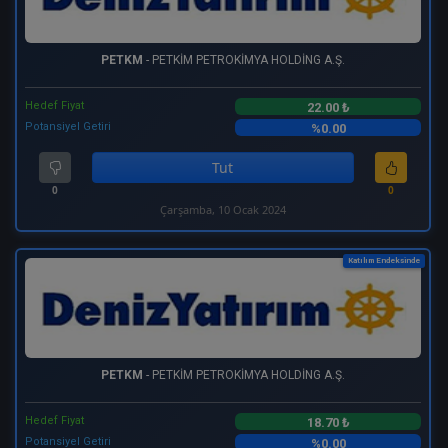
PETKM
- PETKİM PETROKİMYA HOLDİNG A.Ş.
Hedef Fiyat
22.00 ₺
Potansiyel Getiri
%0.00
Tut
0
0
Çarşamba, 10 Ocak 2024
Katılım Endeksinde
PETKM
- PETKİM PETROKİMYA HOLDİNG A.Ş.
Hedef Fiyat
18.70 ₺
Potansiyel Getiri
%0.00