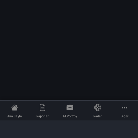
Ana Sayfa
Raporlar
M.Portföy
Radar
Diğer