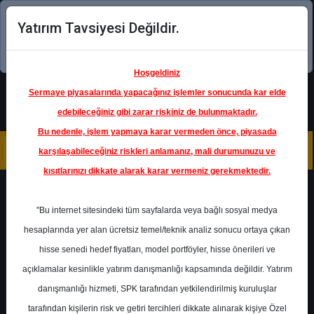
Yatırım Tavsiyesi Değildir.
Şimdi uygulamayı indirin!
Hoşgeldiniz
Sermaye piyasalarında yapacağınız işlemler sonucunda kar elde
edebileceğiniz gibi zarar riskiniz de bulunmaktadır.
Bu nedenle, işlem yapmaya karar vermeden önce, piyasada
karşılaşabileceğiniz riskleri anlamanız, mali durumunuzu ve
kısıtlarınızı dikkate alarak karar vermeniz gerekmektedir.
Geri Dön
"Bu internet sitesindeki tüm sayfalarda veya bağlı sosyal medya
Katılım Endeksinde
hesaplarında yer alan ücretsiz temel/teknik analiz sonucu ortaya çıkan
hisse senedi hedef fiyatları, model portföyler, hisse önerileri ve
açıklamalar kesinlikle yatırım danışmanlığı kapsamında değildir. Yatırım
PETKM
- PETKİM PETROKİMYA
HOLDİNG A.Ş.
danışmanlığı hizmeti, SPK tarafından yetkilendirilmiş kuruluşlar
Hedef Fiyat
21.00 ₺
tarafından kişilerin risk ve getiri tercihleri dikkate alınarak kişiye Özel