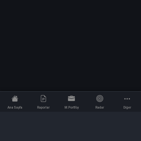
Ana Sayfa
Raporlar
M.Portföy
Radar
Diğer