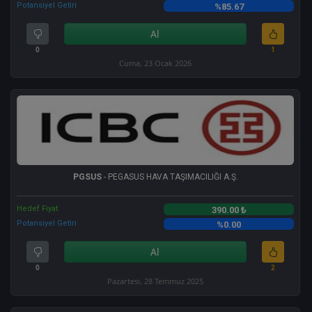
Potansiyel Getiri
%85.67
Al
0
1
Cuma, 23 Ocak 2026
PGSUS
- PEGASUS HAVA TAŞIMACILIĞI A.Ş.
Hedef Fiyat
390.00 ₺
Potansiyel Getiri
%0.00
Al
0
2
Pazartesi, 28 Temmuz 2025