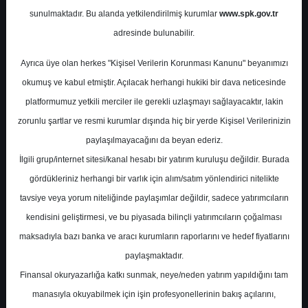
Potansiyel
%85.67
sunulmaktadır. Bu alanda yetkilendirilmiş kurumlar
www.spk.gov.tr
Getiri
adresinde bulunabilir.
Al
0
1
Ayrıca üye olan herkes "Kişisel Verilerin Korunması Kanunu" beyanımızı
Cuma, 23 Ocak 2026
okumuş ve kabul etmiştir. Açılacak herhangi hukiki bir dava neticesinde
platformumuz yetkili merciler ile gerekli uzlaşmayı sağlayacaktır, lakin
zorunlu şartlar ve resmi kurumlar dışında hiç bir yerde Kişisel Verilerinizin
paylaşılmayacağını da beyan ederiz.
İlgili grup/internet sitesi/kanal hesabı bir yatırım kuruluşu değildir. Burada
gördükleriniz herhangi bir varlık için alım/satım yönlendirici nitelikte
tavsiye veya yorum niteliğinde paylaşımlar değildir, sadece yatırımcıların
En Yüksek Tahmin
364,70 ₺
kendisini geliştirmesi, ve bu piyasada bilinçli yatırımcıların çoğalması
Ortalama Fiyat Tahmini
259,86 ₺
maksadıyla bazı banka ve aracı kurumların raporlarını ve hedef fiyatlarını
En Düşük Tahmin
187,00 ₺
paylaşmaktadır.
Ortalama Getiri Potansiyeli
%69.29
Finansal okuryazarlığa katkı sunmak, neye/neden yatırım yapıldığını tam
manasıyla okuyabilmek için işin profesyonellerinin bakış açılarını,