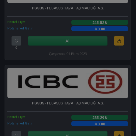
PGSUS
- PEGASUS HAVA TAŞIMACILIĞI A.Ş.
Hedef Fiyat
245.52 ₺
Potansiyel Getiri
%0.00
Al
0
1
Çarşamba, 04 Ekim 2023
PGSUS
- PEGASUS HAVA TAŞIMACILIĞI A.Ş.
Hedef Fiyat
235.29 ₺
Potansiyel Getiri
%0.00
Al