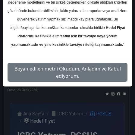
değerleme modellerini ve bir şirketi değerlerken dikkate aldıkları kriterleri
Kurum Sayısı
göz önünde bulundurabilirsiniz, lakin yalnızca bu raporlar veya analizlere
18
güvenerek yatırım yapmak sizi maddi kayıplara uğratabilir.. Bu
Al
Tut
End.
Endeks
Tavsiye
bilgiler/paylaşımlar kurum&banka raporları olmakla birlikte
Hedef Fiyat
Paralel
Üstü
Yok
Get.
Get.
Platformu kesinlikle alım/satım için bir tavsiye veya yorum
9
2
2
2
2
yapmamaktadır ve yine kesinlikle tavsiye niteliği taşımamaktadır.
"
Nötr
Beyan edilen metni Okudum, Anladım ve Kabul
1
ediyorum.
Cuma, 23 Ocak 2026
Ana Sayfa
ICBC Yatırım
PGSUS
Hedef Fiyat