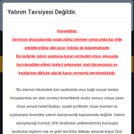
Yatırım Tavsiyesi Değildir.
Şimdi uygulamayı indirin!
Hoşgeldiniz
Sermaye piyasalarında yapacağınız işlemler sonucunda kar elde
edebileceğiniz gibi zarar riskiniz de bulunmaktadır.
Bu nedenle, işlem yapmaya karar vermeden önce, piyasada
karşılaşabileceğiniz riskleri anlamanız, mali durumunuzu ve
kısıtlarınızı dikkate alarak karar vermeniz gerekmektedir.
Geri Dön
"Bu internet sitesindeki tüm sayfalarda veya bağlı sosyal medya
hesaplarında yer alan ücretsiz temel/teknik analiz sonucu ortaya çıkan
hisse senedi hedef fiyatları, model portföyler, hisse önerileri ve
açıklamalar kesinlikle yatırım danışmanlığı kapsamında değildir. Yatırım
PGSUS
- PEGASUS HAVA
TAŞIMACILIĞI A.Ş.
danışmanlığı hizmeti, SPK tarafından yetkilendirilmiş kuruluşlar
Hedef Fiyat
285.00 ₺
tarafından kişilerin risk ve getiri tercihleri dikkate alınarak kişiye Özel