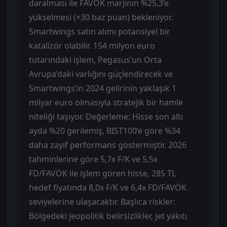
daralması ile FAVÖK marjının %25,3’e
yükselmesi (+30 baz puan) bekleniyor.
Smartwings satın alımı potansiyel bir
katalizör olabilir. 154 milyon euro
tutarındaki işlem, Pegasus’un Orta
Avrupa’daki varlığını güçlendirecek ve
Smartwings’in 2024 gelirinin yaklaşık 1
milyar euro olmasıyla stratejik bir hamle
niteliği taşıyor. Değerleme: Hisse son altı
ayda %20 gerilemiş, BIST100’e göre %34
daha zayıf performans göstermiştir. 2026
tahminlerine göre 5,7x F/K ve 5,5x
FD/FAVÖK ile işlem gören hisse, 285 TL
hedef fiyatında 8,0x F/K ve 6,4x FD/FAVÖK
seviyelerine ulaşacaktır. Başlıca riskler:
Bölgedeki jeopolitik belirsizlikler, jet yakıtı