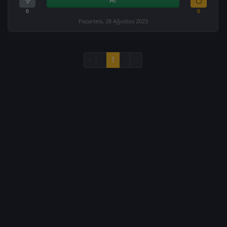
0
0
Pazartesi, 28 Ağustos 2023
«
‹
1
›
»