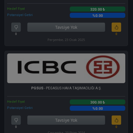
Hedef Fiyat
320.00 ₺
Potansiyel Getiri
%0.00
Tavsiye Yok
0
0
Perşembe, 23 Ocak 2025
PGSUS
- PEGASUS HAVA TAŞIMACILIĞI A.Ş.
Hedef Fiyat
300.00 ₺
Potansiyel Getiri
%0.00
Tavsiye Yok
0
0
Çarşamba, 23 Ekim 2024