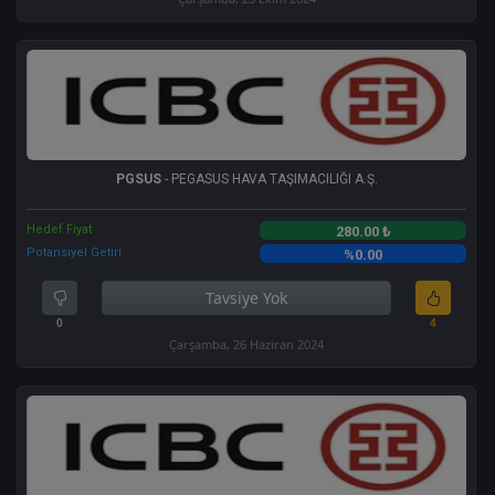
PGSUS
- PEGASUS HAVA TAŞIMACILIĞI A.Ş.
Hedef Fiyat
280.00 ₺
Potansiyel Getiri
%0.00
Tavsiye Yok
0
4
Çarşamba, 26 Haziran 2024