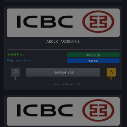
ARCLK
- ARÇELİK A.Ş.
Hedef Fiyat
165.00 ₺
Potansiyel Getiri
%0.00
Tavsiye Yok
0
0
Pazartesi, 28 Nisan 2025