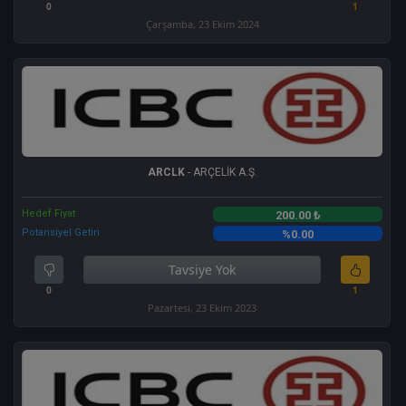
0
1
Çarşamba, 23 Ekim 2024
ARCLK
- ARÇELİK A.Ş.
Hedef Fiyat
200.00 ₺
Potansiyel Getiri
%0.00
Tavsiye Yok
0
1
Pazartesi, 23 Ekim 2023