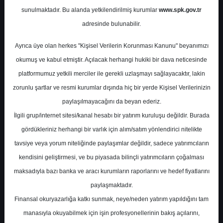
Potansiyel
%43.00
sunulmaktadır. Bu alanda yetkilendirilmiş kurumlar
www.spk.gov.tr
Getiri
adresinde bulunabilir.
Al
0
0
Ayrıca üye olan herkes "Kişisel Verilerin Korunması Kanunu" beyanımızı
Cuma, 23 Ocak 2026
okumuş ve kabul etmiştir. Açılacak herhangi hukiki bir dava neticesinde
platformumuz yetkili merciler ile gerekli uzlaşmayı sağlayacaktır, lakin
zorunlu şartlar ve resmi kurumlar dışında hiç bir yerde Kişisel Verilerinizin
paylaşılmayacağını da beyan ederiz.
İlgili grup/internet sitesi/kanal hesabı bir yatırım kuruluşu değildir. Burada
gördükleriniz herhangi bir varlık için alım/satım yönlendirici nitelikte
tavsiye veya yorum niteliğinde paylaşımlar değildir, sadece yatırımcıların
En Yüksek Tahmin
245,00 ₺
kendisini geliştirmesi, ve bu piyasada bilinçli yatırımcıların çoğalması
Ortalama Fiyat Tahmini
148,04 ₺
maksadıyla bazı banka ve aracı kurumların raporlarını ve hedef fiyatlarını
En Düşük Tahmin
118,00 ₺
paylaşmaktadır.
Ortalama Getiri Potansiyeli
%51.21
Finansal okuryazarlığa katkı sunmak, neye/neden yatırım yapıldığını tam
manasıyla okuyabilmek için işin profesyonellerinin bakış açılarını,