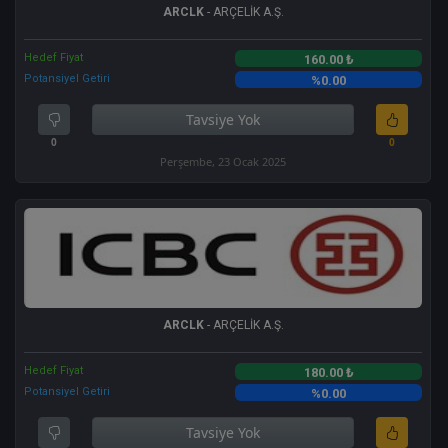
ARCLK
- ARÇELİK A.Ş.
Hedef Fiyat
160.00 ₺
Potansiyel Getiri
%0.00
Tavsiye Yok
0
0
Perşembe, 23 Ocak 2025
ARCLK
- ARÇELİK A.Ş.
Hedef Fiyat
180.00 ₺
Potansiyel Getiri
%0.00
Tavsiye Yok