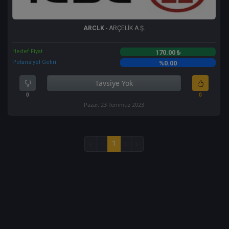
ARCLK
- ARÇELİK A.Ş.
Hedef Fiyat
170.00 ₺
Potansiyel Getiri
%0.00
Tavsiye Yok
0
0
Pazar, 23 Temmuz 2023
«
‹
1
›
»