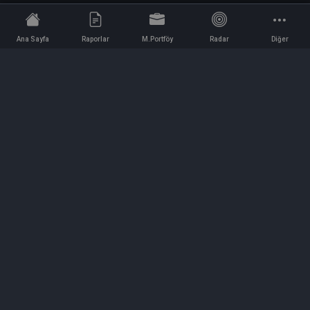
Ana Sayfa
Raporlar
M.Portföy
Radar
Diğer
İletişim
Bilgi ve Reklam için bizimle iletişime geçin!