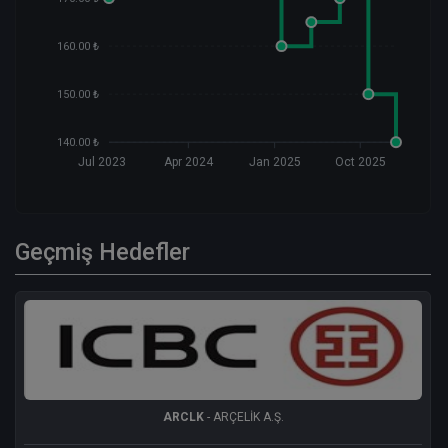
160.00 ₺
150.00 ₺
140.00 ₺
Jul 2023
Apr 2024
Jan 2025
Oct 2025
Geçmiş Hedefler
ARCLK
- ARÇELİK A.Ş.