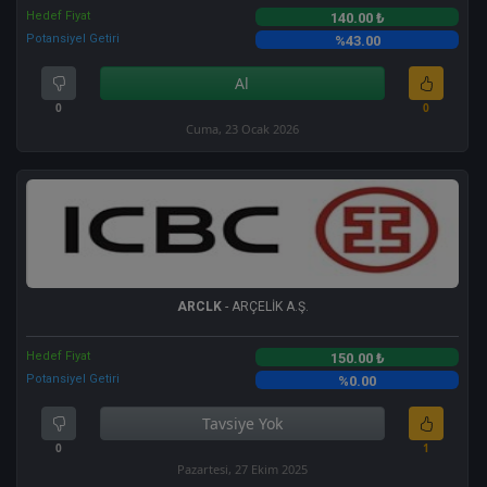
Hedef Fiyat
140.00 ₺
Potansiyel Getiri
%43.00
Al
0
0
Cuma, 23 Ocak 2026
ARCLK
- ARÇELİK A.Ş.
Hedef Fiyat
150.00 ₺
Potansiyel Getiri
%0.00
Tavsiye Yok
0
1
Pazartesi, 27 Ekim 2025