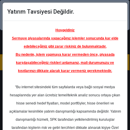
Yatırım Tavsiyesi Değildir.
Şimdi uygulamayı indirin!
Hoşgeldiniz
Sermaye piyasalarında yapacağınız işlemler sonucunda kar elde
edebileceğiniz gibi zarar riskiniz de bulunmaktadır.
Bu nedenle, işlem yapmaya karar vermeden önce, piyasada
karşılaşabileceğiniz riskleri anlamanız, mali durumunuzu ve
kısıtlarınızı dikkate alarak karar vermeniz gerekmektedir.
Geri Dön
"Bu internet sitesindeki tüm sayfalarda veya bağlı sosyal medya
hesaplarında yer alan ücretsiz temel/teknik analiz sonucu ortaya çıkan
hisse senedi hedef fiyatları, model portföyler, hisse önerileri ve
açıklamalar kesinlikle yatırım danışmanlığı kapsamında değildir. Yatırım
ARCLK
- ARÇELİK A.Ş.
danışmanlığı hizmeti, SPK tarafından yetkilendirilmiş kuruluşlar
Hedef Fiyat
140.00 ₺
tarafından kişilerin risk ve getiri tercihleri dikkate alınarak kişiye Özel