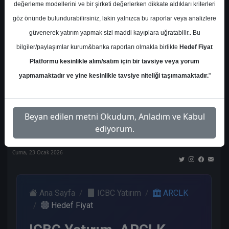
değerleme modellerini ve bir şirketi değerlerken dikkate aldıkları kriterleri
Kurum Sayısı
göz önünde bulundurabilirsiniz, lakin yalnızca bu raporlar veya analizlere
17
güvenerek yatırım yapmak sizi maddi kayıplara uğratabilir.. Bu
Al
Tut
End.
Endeks
Tavsiye
bilgiler/paylaşımlar kurum&banka raporları olmakla birlikte
Hedef Fiyat
Paralel
Üstü
Yok
Get.
Get.
Platformu kesinlikle alım/satım için bir tavsiye veya yorum
6
4
1
3
2
yapmamaktadır ve yine kesinlikle tavsiye niteliği taşımamaktadır.
"
Nötr
Beyan edilen metni Okudum, Anladım ve Kabul
1
ediyorum.
Cuma, 23 Ocak 2026
Ana Sayfa
ICBC Yatırım
ARCLK
Hedef Fiyat