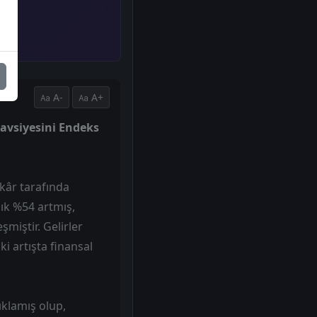
A-
A+
 tavsiyesini Endeks
 kâr tarafında
lık %54 artmış,
miştir. Gelirler
ki artışta finansal
ıklamış olup,