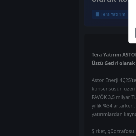
Tera Yatırım
Tera Yatırım ASTOR
Üstü Getiri olara
Astor Enerji 4Ç25’te
konsensüsün üzerind
FAVÖK 3,5 milyar TL
yıllık %34 artarken,
yatırımlardan kayna
Şirket, güç trafosu