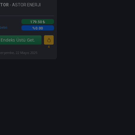
STOR
- ASTOR ENERJI
179.50 ₺
etiri
%0.00
Endeks Üstü Get.
4
erşembe, 22 Mayıs 2025