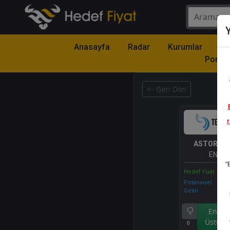
Y
Anasayfa
Radar
Kurumlar
Mo
Portfö
Geri Dön
r
ASTOR
- 
ENERJ
"
Hedef Fiyat
Potansiyel
Getiri
Endek
Üstü Ge
0