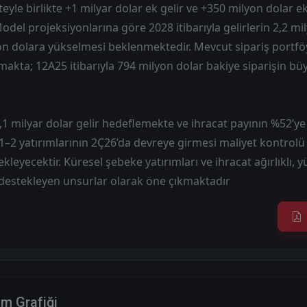
eyle birlikte +1 milyar dolar ek gelir ve +350 milyon dolar 
del projeksiyonlarına göre 2028 itibarıyla gelirlerin 2,2 mil
n dolara yükselmesi beklenmektedir. Mevcut sipariş portföy
kta; 12A25 itibarıyla 794 milyon dolar bakiye siparişin bü
,1 milyar dolar gelir hedeflemekte ve ihracat payının %52’y
1–2 yatırımlarının 2Ç26’da devreye girmesi maliyet kontrolü
leyecektir. Küresel şebeke yatırımları ve ihracat ağırlıklı, 
estekleyen unsurlar olarak öne çıkmaktadır
im Grafiği