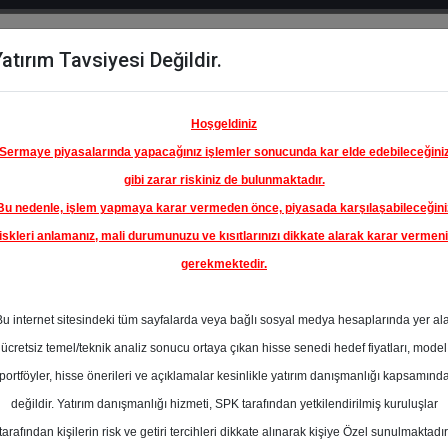
atırım Tavsiyesi Değildir.
del
Hisse
Öne
Raporlar
Partnerlerimi
y
Karşılaştır
Çıkanlar
Hoşgeldiniz
Sermaye piyasalarında yapacağınız işlemler sonucunda kar elde edebileceğini
gibi zarar riskiniz de bulunmaktadır.
Bu nedenle, işlem yapmaya karar vermeden önce, piyasada karşılaşabileceğini
iskleri anlamanız, mali durumunuzu ve kısıtlarınızı dikkate alarak karar vermen
gerekmektedir.
ASTOR
I
Bu internet sitesindeki tüm sayfalarda veya bağlı sosyal medya hesaplarında yer al
311.20 ₺
ücretsiz temel/teknik analiz sonucu ortaya çıkan hisse senedi hedef fiyatları, model
%0.00
En Yüksek Tahmi
portföyler, hisse önerileri ve açıklamalar kesinlikle yatırım danışmanlığı kapsamınd
Ortalama Fiyat
değildir. Yatırım danışmanlığı hizmeti, SPK tarafından yetkilendirilmiş kuruluşlar
s
Tahmini
t.
tarafından kişilerin risk ve getiri tercihleri dikkate alınarak kişiye Özel sunulmaktadır
0
En Düşük Tahmi