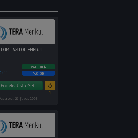
STOR
- ASTOR ENERJI
260.30 ₺
etiri
%0.00
Endeks Üstü Get.
1
Pazartesi, 23 Şubat 2026