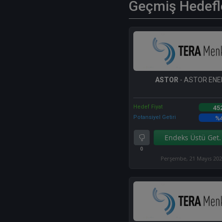
Geçmiş Hedefl
ASTOR
- ASTOR ENE
Hedef Fiyat
45
Potansiyel Getiri
%
Endeks Üstü Get.
0
Perşembe, 21 Mayıs 20