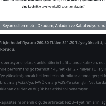
Platformu kesinlikle alım/satım için bir tavsiye veya yorum yapmamaktadır ve
yine kesinlikle tavsiye niteliği taşımamaktadır.
"
Hedef: 311.20 ₺
Potansiyel: %0.00
Beyan edilen metni Okudum, Anladım ve Kabul ediyorum.
 için hedef fiyatını 260.30 TL'den 311.20 TL'ye yükseltti,
k korudu.
 operasyonel olarak beklentilerin hafif altında kalırken, net
e performans göstermiştir. 4Ç net kârı 2,7 milyar TL ile yıl
’ye yükselmiş ancak beklentilerin bir miktar altında gerçekleş
 brüt marj %33,6’ya, FAVÖK marjı %29,4’e çıkmıştır. Net kârda
klanan gelirler ve düşük baz etkisi rol oynamıştır.
 kapasitesini önemli ölçüde artıracak Faz 3–4 yatırımlarını aç