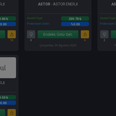
RJI
ASTOR
- ASTOR ENERJI
A
Hedef Fiyat
Hedef Fiyat
0.80 ₺
209.70 ₺
Potansiyel Getiri
Potansiyel G
0.00
%0.00
Endeks Üstü Get.
10
0
6
2
Çarşamba, 20 Ağustos 2025
P
RJI
9.50 ₺
0.00