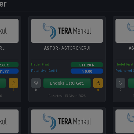
er
RJI
ASTOR
- ASTOR ENERJI
A
Hedef Fiyat
Hedef Fiyat
2.60 ₺
311.20 ₺
Potansiyel Getiri
Potansiyel G
41.77
%0.00
Endeks Üstü Get.
2
0
0
0
26
Pazartesi, 13 Nisan 2026