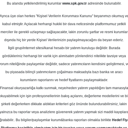
isan 2026
Bu alanda yetkilendirilmiş kurumlar
www.spk.gov.tr
adresinde bulunabilir.
Ortalama Getiri
Potansiyeli
Ayrıca üye olan herkes "Kişisel Verilerin Korunması Kanunu" beyanımızı okumuş v
kabul etmiştir. Açılacak herhangi hukiki bir dava neticesinde platformumuz yetkili
merciler ile gerekli uzlaşmayı sağlayacaktır, lakin zorunlu şartlar ve resmi kurumlar
Al
dışında hiç bir yerde Kişisel Verilerinizin paylaşılmayacağını da beyan ederiz.
Kurum Sayısı
İlgili grup/internet sitesi/kanal hesabı bir yatırım kuruluşu değildir. Burada
7
5
gördükleriniz herhangi bir varlık için alım/satım yönlendirici nitelikte tavsiye veya
yorum niteliğinde paylaşımlar değildir, sadece yatırımcıların kendisini geliştirmesi, v
Pazartesi, 13 Nisan 2026
bu piyasada bilinçli yatırımcıların çoğalması maksadıyla bazı banka ve aracı
kurumların raporlarını ve hedef fiyatlarını paylaşmaktadır.
Finansal okuryazarlığa katkı sunmak, neye/neden yatırım yapıldığını tam manasıyl
era Yatırım
ASTOR
Hedef Fiyat
okuyabilmek için işin profesyonellerinin bakış açılarını, değerleme modellerini ve bi
m ASTOR için hedef fiyatını 260.30 
şirketi değerlerken dikkate aldıkları kriterleri göz önünde bulundurabilirsiniz, lakin
yalnızca bu raporlar veya analizlere güvenerek yatırım yapmak sizi maddi kayıplar
e yükseltti, tavsiyesini Endeks Üstü 
ğratabilir.. Bu bilgiler/paylaşımlar kurum&banka raporları olmakla birlikte
Hedef Fiy
du.