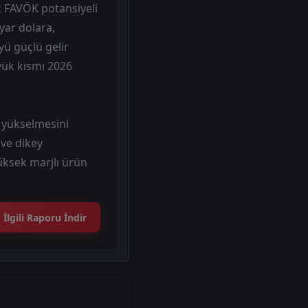
ek FAVÖK potansiyeli
yar dolara,
ü güçlü gelir
yük kısmı 2026
e yükselmesini
 ve dikey
yüksek marjlı ürün
İlgili Raporu İndir