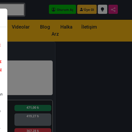
Oturum Aç
Üye Ol
z
Videolar
Blog
Halka
İletişim
Arz
z
z
iz
an
n
471,00 ₺
a
419,27 ₺
.
n
367,28 ₺