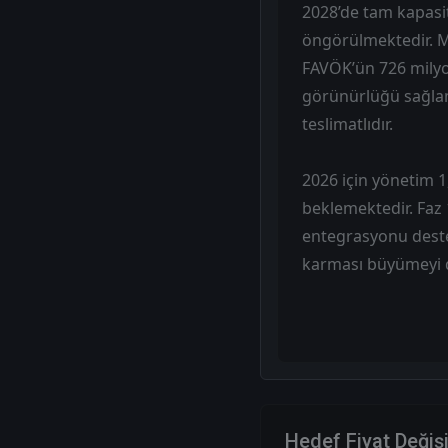
2028’de tam kapasit
öngörülmektedir. Mo
FAVÖK’ün 726 milyo
görünürlüğü sağlama
teslimatlıdır.
2026 için yönetim 1
beklemektedir. Faz 
entegrasyonu destek
karması büyümeyi d
Hedef Fiyat Değiş