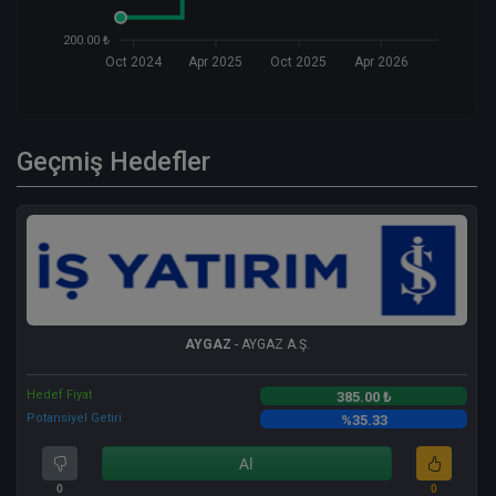
200.00 ₺
Oct 2024
Apr 2025
Oct 2025
Apr 2026
Geçmiş Hedefler
AYGAZ
- AYGAZ A.Ş.
Hedef Fiyat
385.00 ₺
Potansiyel Getiri
%35.33
Al
0
0