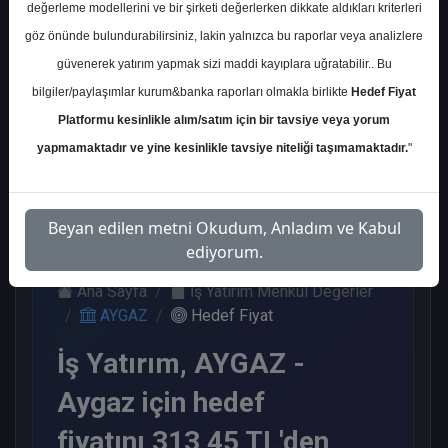
değerleme modellerini ve bir şirketi değerlerken dikkate aldıkları kriterleri
Kurum Sayısı
göz önünde bulundurabilirsiniz, lakin yalnızca bu raporlar veya analizlere
6
güvenerek yatırım yapmak sizi maddi kayıplara uğratabilir.. Bu
Al
Tut
End.
Nötr
bilgiler/paylaşımlar kurum&banka raporları olmakla birlikte
Hedef Fiyat
Paralel
Get.
Platformu kesinlikle alım/satım için bir tavsiye veya yorum
3
1
1
1
yapmamaktadır ve yine kesinlikle tavsiye niteliği taşımamaktadır.
"
Cuma, 24 Nisan 2026
Beyan edilen metni Okudum, Anladım ve Kabul
ediyorum.
Ana Sayfa
İş Yatırım Menkul Değerler
AYGAZ
Hedef Fiyat
İş Yatırım, AYGAZ -
Aygaz için hedef
fiyatını 313,45 TL'den