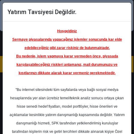
Yatırım Tavsiyesi Değildir.
Şimdi uygulamayı indirin!
Hoşgeldiniz
Sermaye piyasalarında yapacağınız işlemler sonucunda kar elde
edebileceğiniz gibi zarar riskiniz de bulunmaktadır.
Bu nedenle, işlem yapmaya karar vermeden önce, piyasada
karşılaşabileceğiniz riskleri anlamanız, mali durumunuzu ve
kısıtlarınızı dikkate alarak karar vermeniz gerekmektedir.
Geri Dön
"Bu internet sitesindeki tüm sayfalarda veya bağlı sosyal medya
hesaplarında yer alan ücretsiz temel/teknik analiz sonucu ortaya çıkan
hisse senedi hedef fiyatları, model portföyler, hisse önerileri ve
açıklamalar kesinlikle yatırım danışmanlığı kapsamında değildir. Yatırım
AYGAZ
- AYGAZ A.Ş.
danışmanlığı hizmeti, SPK tarafından yetkilendirilmiş kuruluşlar
Hedef Fiyat
370.00 ₺
tarafından kişilerin risk ve getiri tercihleri dikkate alınarak kişiye Özel