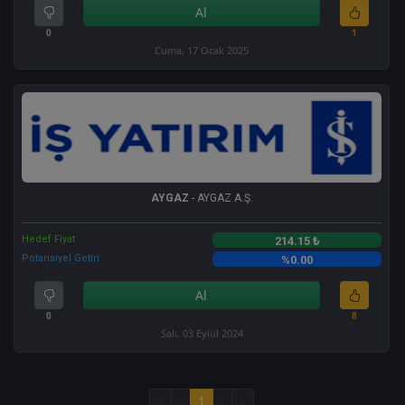
Al
0
1
Cuma, 17 Ocak 2025
AYGAZ
- AYGAZ A.Ş.
Hedef Fiyat
214.15 ₺
Potansiyel Getiri
%0.00
Al
0
8
Salı, 03 Eylül 2024
«
‹
1
›
»