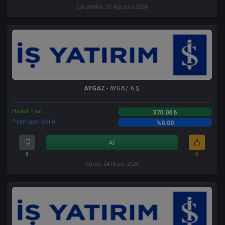
Çarşamba, 05 Ağustos 2026
AYGAZ
- AYGAZ A.Ş.
Hedef Fiyat
370.00 ₺
Potansiyel Getiri
%0.00
Al
0
0
Cuma, 24 Nisan 2026