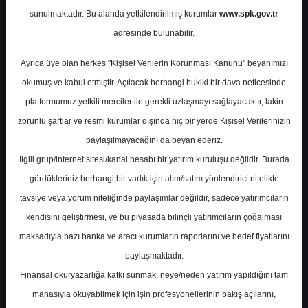
Potansiyel
%0.00
sunulmaktadır. Bu alanda yetkilendirilmiş kurumlar
www.spk.gov.tr
Getiri
adresinde bulunabilir.
Al
0
0
Ayrıca üye olan herkes "Kişisel Verilerin Korunması Kanunu" beyanımızı
Cuma, 24 Nisan 2026
okumuş ve kabul etmiştir. Açılacak herhangi hukiki bir dava neticesinde
platformumuz yetkili merciler ile gerekli uzlaşmayı sağlayacaktır, lakin
zorunlu şartlar ve resmi kurumlar dışında hiç bir yerde Kişisel Verilerinizin
paylaşılmayacağını da beyan ederiz.
İlgili grup/internet sitesi/kanal hesabı bir yatırım kuruluşu değildir. Burada
gördükleriniz herhangi bir varlık için alım/satım yönlendirici nitelikte
tavsiye veya yorum niteliğinde paylaşımlar değildir, sadece yatırımcıların
En Yüksek Tahmin
450,00 ₺
kendisini geliştirmesi, ve bu piyasada bilinçli yatırımcıların çoğalması
Ortalama Fiyat Tahmini
364,23 ₺
maksadıyla bazı banka ve aracı kurumların raporlarını ve hedef fiyatlarını
En Düşük Tahmin
304,00 ₺
paylaşmaktadır.
Ortalama Getiri Potansiyeli
%28.03
Finansal okuryazarlığa katkı sunmak, neye/neden yatırım yapıldığını tam
manasıyla okuyabilmek için işin profesyonellerinin bakış açılarını,