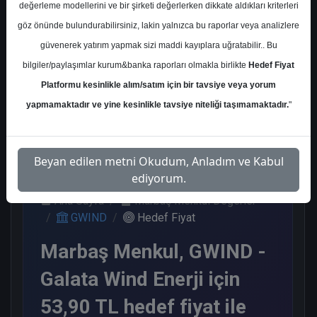
değerleme modellerini ve bir şirketi değerlerken dikkate aldıkları kriterleri
Kurum Sayısı
göz önünde bulundurabilirsiniz, lakin yalnızca bu raporlar veya analizlere
3
güvenerek yatırım yapmak sizi maddi kayıplara uğratabilir.. Bu
Tut
End. Paralel
Endeks Üstü
bilgiler/paylaşımlar kurum&banka raporları olmakla birlikte
Hedef Fiyat
Get.
Get.
Platformu kesinlikle alım/satım için bir tavsiye veya yorum
1
1
1
yapmamaktadır ve yine kesinlikle tavsiye niteliği taşımamaktadır.
"
Pazartesi, 04 Mayıs 2026
Beyan edilen metni Okudum, Anladım ve Kabul
ediyorum.
Ana Sayfa
Marbaş Menkul Değerler
GWIND
Hedef Fiyat
Marbaş Menkul, GWIND -
Galata Wind Enerji için
53,90 TL hedef fiyat ile