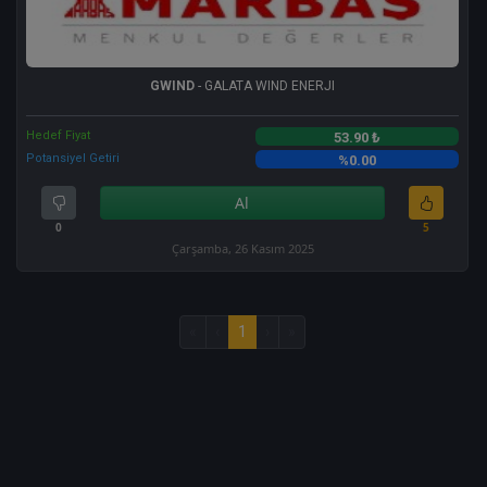
GWIND
- GALATA WIND ENERJI
Hedef Fiyat
53.90 ₺
Potansiyel Getiri
%0.00
Al
0
5
Çarşamba, 26 Kasım 2025
«
‹
1
›
»