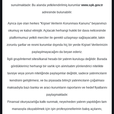
Potansiyel
%125.52
sunulmaktadır. Bu alanda yetkilendirilmiş kurumlar
www.spk.gov.tr
Getiri
adresinde bulunabilir.
Al
0
0
Ayrıca üye olan herkes "Kişisel Verilerin Korunması Kanunu" beyanımızı
Pazartesi, 04 Mayıs 2026
okumuş ve kabul etmiştir. Açılacak herhangi hukiki bir dava neticesinde
platformumuz yetkili merciler ile gerekli uzlaşmayı sağlayacaktır, lakin
zorunlu şartlar ve resmi kurumlar dışında hiç bir yerde Kişisel Verilerinizin
paylaşılmayacağını da beyan ederiz.
İlgili grup/internet sitesi/kanal hesabı bir yatırım kuruluşu değildir. Burada
gördükleriniz herhangi bir varlık için alım/satım yönlendirici nitelikte
tavsiye veya yorum niteliğinde paylaşımlar değildir, sadece yatırımcıların
En Yüksek Tahmin
39,60 ₺
kendisini geliştirmesi, ve bu piyasada bilinçli yatırımcıların çoğalması
Ortalama Fiyat Tahmini
35,83 ₺
maksadıyla bazı banka ve aracı kurumların raporlarını ve hedef fiyatlarını
En Düşük Tahmin
31,69 ₺
paylaşmaktadır.
Ortalama Getiri Potansiyeli
%49.92
Finansal okuryazarlığa katkı sunmak, neye/neden yatırım yapıldığını tam
manasıyla okuyabilmek için işin profesyonellerinin bakış açılarını,