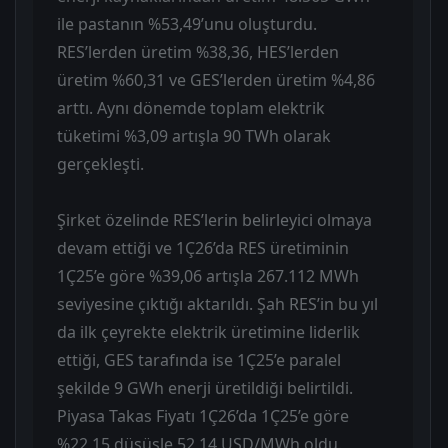
ile pastanın %53,49’unu oluşturdu.
RES’lerden üretim %38,36, HES’lerden
üretim %60,31 ve GES’lerden üretim %4,86
arttı. Aynı dönemde toplam elektrik
tüketimi %3,09 artışla 90 TWh olarak
gerçekleşti.
Şirket özelinde RES’lerin belirleyici olmaya
devam ettiği ve 1Ç26’da RES üretiminin
1Ç25’e göre %39,06 artışla 267.112 MWh
seviyesine çıktığı aktarıldı. Şah RES’in bu yıl
da ilk çeyrekte elektrik üretimine liderlik
ettiği, GES tarafında ise 1Ç25’e paralel
şekilde 9 GWh enerji üretildiği belirtildi.
Piyasa Takas Fiyatı 1Ç26’da 1Ç25’e göre
%22,15 düşüşle 52,14 USD/MWh oldu.