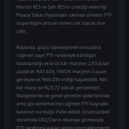
Mersin RES ve Şah RES’in ürettiği elektriği
Piyasa Takas Fiyatından satması şirketin PTF
duyarlılığını artıran temel risk olarak öne
çıktı.
Raporda, güçlü operasyonel sonuçlara
rağmen zayıf PTF nedeniyle kârlılığın
baskılandığı ve brüt kâr marjının 2,63 puan
azalarak %47,63’e, FAVÖK marjının 5 puan
gerileyerek %66,03’e indiği kaydedildi. Net
kâr marjı ise %23,72 olarak gerçekleşti.
Maliyetlerde ve genel yönetim giderlerinde
artış görülmemesine rağmen PTF kaynaklı
baskının sürdüğü ifade edildi. Önümüzdeki
dönemde DGÇS’lerin devreye girmesiyle
PTF tarafında yukarı yönlü normalleşmenin