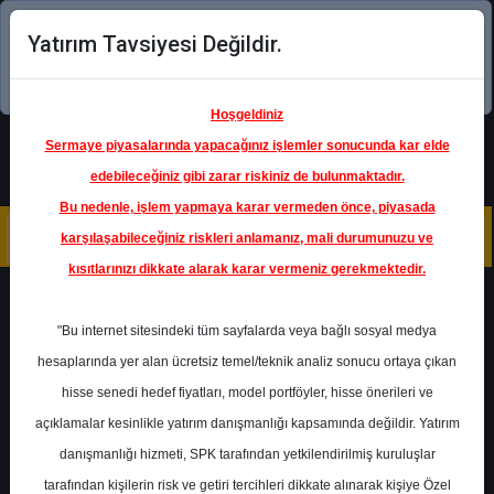
Yatırım Tavsiyesi Değildir.
Şimdi uygulamayı indirin!
Hoşgeldiniz
Sermaye piyasalarında yapacağınız işlemler sonucunda kar elde
edebileceğiniz gibi zarar riskiniz de bulunmaktadır.
Bu nedenle, işlem yapmaya karar vermeden önce, piyasada
karşılaşabileceğiniz riskleri anlamanız, mali durumunuzu ve
kısıtlarınızı dikkate alarak karar vermeniz gerekmektedir.
Geri Dön
"Bu internet sitesindeki tüm sayfalarda veya bağlı sosyal medya
hesaplarında yer alan ücretsiz temel/teknik analiz sonucu ortaya çıkan
hisse senedi hedef fiyatları, model portföyler, hisse önerileri ve
açıklamalar kesinlikle yatırım danışmanlığı kapsamında değildir. Yatırım
GWIND
- GALATA WIND ENERJI
danışmanlığı hizmeti, SPK tarafından yetkilendirilmiş kuruluşlar
Hedef Fiyat
53.90 ₺
tarafından kişilerin risk ve getiri tercihleri dikkate alınarak kişiye Özel