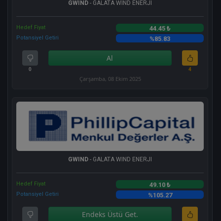
GWIND
- GALATA WIND ENERJI
Hedef Fiyat
44.45 ₺
Potansiyel Getiri
%85.83
Al
0
4
Çarşamba, 08 Ekim 2025
GWIND
- GALATA WIND ENERJI
Hedef Fiyat
49.10 ₺
Potansiyel Getiri
%105.27
Endeks Üstü Get.