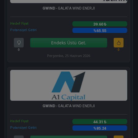
GWIND
- GALATA WIND ENERJI
Hedef Fiyat
39.60 ₺
Potansiyel Getiri
%65.55
Endeks Üstü Get.
0
0
Perşembe, 25 Haziran 2026
GWIND
- GALATA WIND ENERJI
Hedef Fiyat
44.31 ₺
Potansiyel Getiri
%85.24