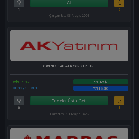
Al
1
0
Çarşamba, 06 Mayıs 2026
GWIND
- GALATA WIND ENERJI
Hedef Fiyat
51.62 ₺
Potansiyel Getiri
%115.80
Endeks Üstü Get.
0
1
Pazartesi, 04 Mayıs 2026