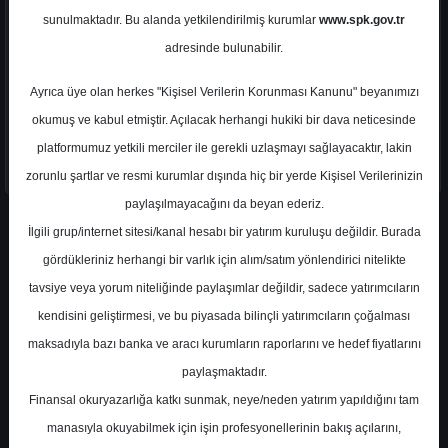
sunulmaktadır. Bu alanda yetkilendirilmiş kurumlar
www.spk.gov.tr
adresinde bulunabilir.
Ayrıca üye olan herkes "Kişisel Verilerin Korunması Kanunu" beyanımızı
okumuş ve kabul etmiştir. Açılacak herhangi hukiki bir dava neticesinde
platformumuz yetkili merciler ile gerekli uzlaşmayı sağlayacaktır, lakin
zorunlu şartlar ve resmi kurumlar dışında hiç bir yerde Kişisel Verilerinizin
paylaşılmayacağını da beyan ederiz.
İlgili grup/internet sitesi/kanal hesabı bir yatırım kuruluşu değildir. Burada
En Yüksek Tahmin
53,90 ₺
(%125.33)
gördükleriniz herhangi bir varlık için alım/satım yönlendirici nitelikte
En Düşük Tahmin
31,69 ₺
(%32.48)
tavsiye veya yorum niteliğinde paylaşımlar değildir, sadece yatırımcıların
Ortalama Fiyat Tahmini
42,33 ₺
kendisini geliştirmesi, ve bu piyasada bilinçli yatırımcıların çoğalması
Ortalama Getiri Potansiyeli
%76.97
maksadıyla bazı banka ve aracı kurumların raporlarını ve hedef fiyatlarını
paylaşmaktadır.
Finansal okuryazarlığa katkı sunmak, neye/neden yatırım yapıldığını tam
Kurum Sayısı
7
manasıyla okuyabilmek için işin profesyonellerinin bakış açılarını,