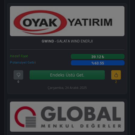
GWIND
- GALATA WIND ENERJI
Hedef Fiyat
39.12 ₺
Potansiyel Getiri
%63.55
Endeks Üstü Get.
0
2
Çarşamba, 24 Aralık 2025