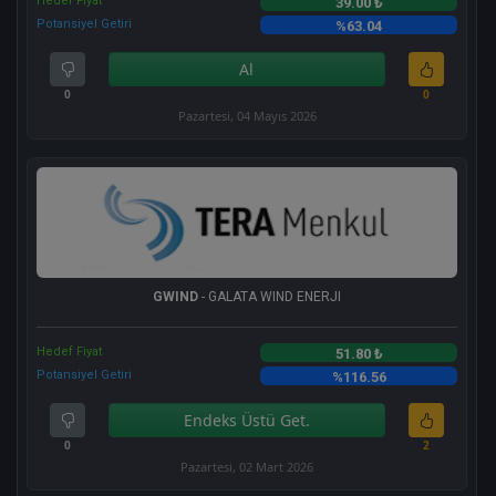
Hedef Fiyat
39.00 ₺
Potansiyel Getiri
%63.04
Al
0
0
Pazartesi, 04 Mayıs 2026
GWIND
- GALATA WIND ENERJI
Hedef Fiyat
51.80 ₺
Potansiyel Getiri
%116.56
Endeks Üstü Get.
0
2
Pazartesi, 02 Mart 2026