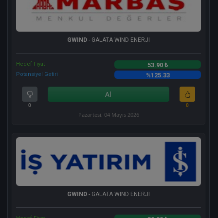
GWIND
- GALATA WIND ENERJI
Hedef Fiyat
53.90 ₺
Potansiyel Getiri
%125.33
Al
0
0
Pazartesi, 04 Mayıs 2026
GWIND
- GALATA WIND ENERJI