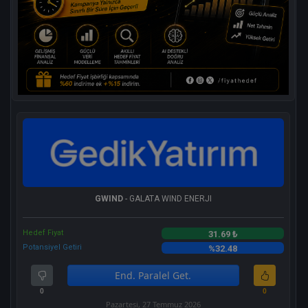
GWIND
- GALATA WIND ENERJI
Hedef Fiyat
31.69 ₺
Potansiyel Getiri
%32.48
End. Paralel Get.
0
0
Pazartesi, 27 Temmuz 2026