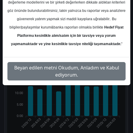
değerleme modellerini ve bir şirketi değerlerken dikkate aldıkları kriterleri
Tut
End. Paralel
Endeks Üstü
Get.
Get.
göz önünde bulundurabilirsiniz, lakin yalnızca bu raporlar veya analizlere
güvenerek yatırım yapmak sizi maddi kayıplara uğratabilir.. Bu
1
1
1
bilgiler/paylaşımlar kurum&banka raporları olmakla birlikte
Hedef Fiyat
Platformu kesinlikle alım/satım için bir tavsiye veya yorum
Çarpanlar
yapmamaktadır ve yine kesinlikle tavsiye niteliği taşımamaktadır.
"
F/K (Fiyat/Kazanç)
Beyan edilen metni Okudum, Anladım ve Kabul
20.00
ediyorum.
15.00
10.00
5.00
0.00
2023/12
2024/12
2025/12
2024/03
2024/09
2025/03
2025/06
2026/03
2024/06
2025/09