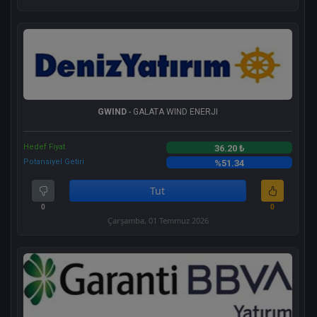
GWIND
- GALATA WIND ENERJI
Hedef Fiyat
36.20 ₺
Potansiyel Getiri
%51.34
Tut
0
0
Çarşamba, 01 Temmuz 2026