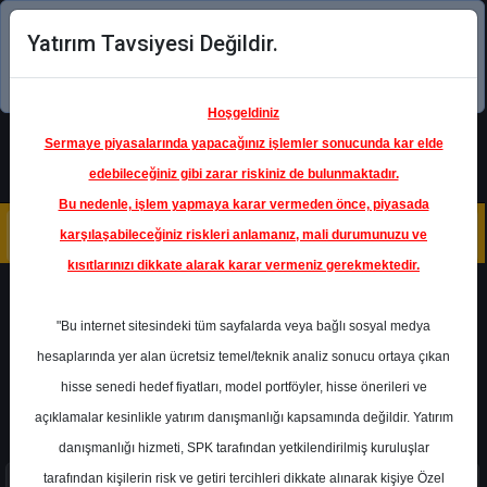
Yatırım Tavsiyesi Değildir.
Şimdi uygulamayı indirin!
Hoşgeldiniz
Sermaye piyasalarında yapacağınız işlemler sonucunda kar elde
edebileceğiniz gibi zarar riskiniz de bulunmaktadır.
Bu nedenle, işlem yapmaya karar vermeden önce, piyasada
karşılaşabileceğiniz riskleri anlamanız, mali durumunuzu ve
kısıtlarınızı dikkate alarak karar vermeniz gerekmektedir.
GWIND - GALATA WIND ENERJI
"Bu internet sitesindeki tüm sayfalarda veya bağlı sosyal medya
Katılım Dışı
hesaplarında yer alan ücretsiz temel/teknik analiz sonucu ortaya çıkan
Bu hisse katılım endeksine uygun değildir.
hisse senedi hedef fiyatları, model portföyler, hisse önerileri ve
açıklamalar kesinlikle yatırım danışmanlığı kapsamında değildir. Yatırım
danışmanlığı hizmeti, SPK tarafından yetkilendirilmiş kuruluşlar
tarafından kişilerin risk ve getiri tercihleri dikkate alınarak kişiye Özel