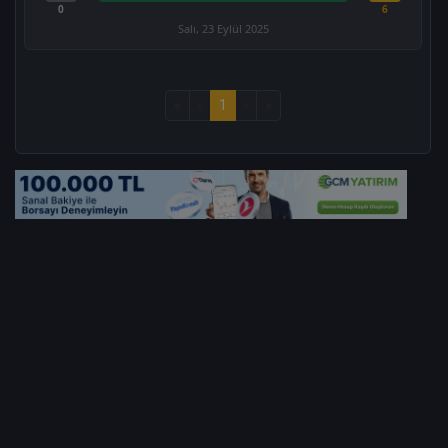
0
6
Salı, 23 Eylül 2025
«
‹
1
›
»
1