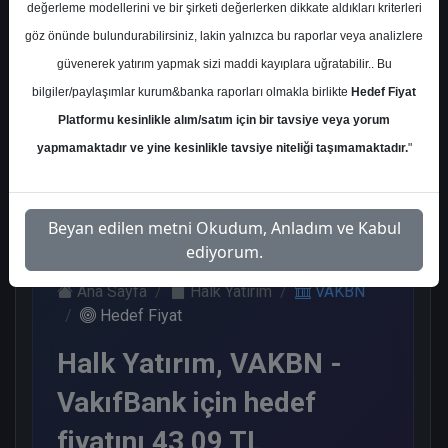
değerleme modellerini ve bir şirketi değerlerken dikkate aldıkları kriterleri
Kurum Sayısı
göz önünde bulundurabilirsiniz, lakin yalnızca bu raporlar veya analizlere
11
güvenerek yatırım yapmak sizi maddi kayıplara uğratabilir.. Bu
Al
End.
Endeks
Endeks
bilgiler/paylaşımlar kurum&banka raporları olmakla birlikte
Hedef Fiyat
Paralel
Altı Get.
Üstü Get.
Get.
Platformu kesinlikle alım/satım için bir tavsiye veya yorum
6
1
3
1
yapmamaktadır ve yine kesinlikle tavsiye niteliği taşımamaktadır.
"
Perşembe, 07 Mayıs 2026
Beyan edilen metni Okudum, Anladım ve Kabul
ediyorum.
Ana Sayfa
Halk Yatırım
VAKBN
Hedef Fiyat
Halk Yatırım, VAKBN -
VakıfBank için hedef
fiyatını 43,09 TL,