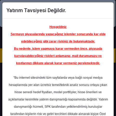
Yatırım Tavsiyesi Değildir.
Şimdi uygulamayı indirin!
Hoşgeldiniz
Sermaye piyasalarında yapacağınız işlemler sonucunda kar elde
edebileceğiniz gibi zarar riskiniz de bulunmaktadır.
Bu nedenle, işlem yapmaya karar vermeden önce, piyasada
karşılaşabileceğiniz riskleri anlamanız, mali durumunuzu ve
kısıtlarınızı dikkate alarak karar vermeniz gerekmektedir.
Geri Dön
"Bu internet sitesindeki tüm sayfalarda veya bağlı sosyal medya
hesaplarında yer alan ücretsiz temel/teknik analiz sonucu ortaya çıkan
hisse senedi hedef fiyatları, model portföyler, hisse önerileri ve
açıklamalar kesinlikle yatırım danışmanlığı kapsamında değildir. Yatırım
VAKBN
- TÜRKİYE VAKIFLAR
BANKASI T.A.O.
danışmanlığı hizmeti, SPK tarafından yetkilendirilmiş kuruluşlar
Hedef Fiyat
43.09 ₺
tarafından kişilerin risk ve getiri tercihleri dikkate alınarak kişiye Özel