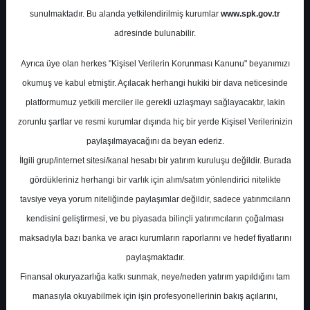
Potansiyel
%40.18
sunulmaktadır. Bu alanda yetkilendirilmiş kurumlar
www.spk.gov.tr
Getiri
adresinde bulunabilir.
Al
0
0
Ayrıca üye olan herkes "Kişisel Verilerin Korunması Kanunu" beyanımızı
Perşembe, 07 Mayıs 2026
okumuş ve kabul etmiştir. Açılacak herhangi hukiki bir dava neticesinde
platformumuz yetkili merciler ile gerekli uzlaşmayı sağlayacaktır, lakin
zorunlu şartlar ve resmi kurumlar dışında hiç bir yerde Kişisel Verilerinizin
paylaşılmayacağını da beyan ederiz.
İlgili grup/internet sitesi/kanal hesabı bir yatırım kuruluşu değildir. Burada
gördükleriniz herhangi bir varlık için alım/satım yönlendirici nitelikte
tavsiye veya yorum niteliğinde paylaşımlar değildir, sadece yatırımcıların
En Yüksek Tahmin
52,79 ₺
kendisini geliştirmesi, ve bu piyasada bilinçli yatırımcıların çoğalması
Ortalama Fiyat Tahmini
44,42 ₺
maksadıyla bazı banka ve aracı kurumların raporlarını ve hedef fiyatlarını
En Düşük Tahmin
30,80 ₺
paylaşmaktadır.
Ortalama Getiri Potansiyeli
%44.50
Finansal okuryazarlığa katkı sunmak, neye/neden yatırım yapıldığını tam
manasıyla okuyabilmek için işin profesyonellerinin bakış açılarını,