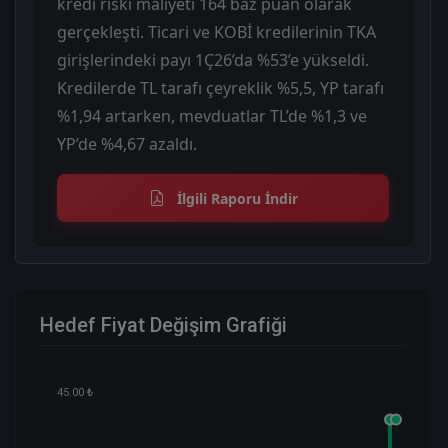
kredi riski maliyeti 164 baz puan olarak
gerçekleşti. Ticari ve KOBİ kredilerinin TKA
girişlerindeki payı 1Ç26’da %53’e yükseldi.
Kredilerde TL tarafı çeyreklik %5,5, YP tarafı
%1,94 artarken, mevduatlar TL’de %1,3 ve
YP’de %4,67 azaldı.
İlgili Raporu İndir
Hedef Fiyat Değişim Grafiği
45.00 ₺