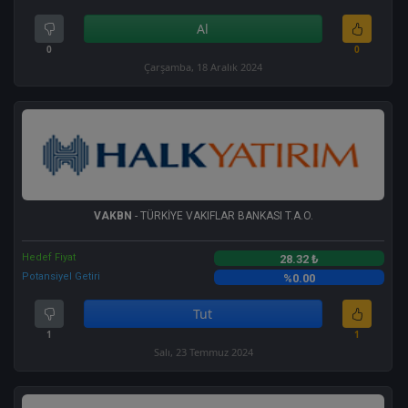
Al
0
0
Çarşamba, 18 Aralık 2024
VAKBN
- TÜRKİYE VAKIFLAR BANKASI T.A.O.
Hedef Fiyat
28.32 ₺
Potansiyel Getiri
%0.00
Tut
1
1
Salı, 23 Temmuz 2024