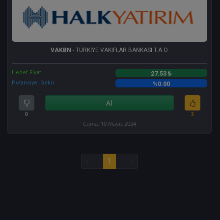
VAKBN
- TÜRKİYE VAKIFLAR BANKASI T.A.O.
Hedef Fiyat
27.53 ₺
Potansiyel Getiri
%0.00
Al
0
3
Cuma, 10 Mayıs 2024
«
‹
1
›
»