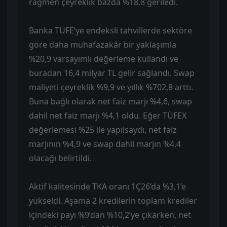
rağmen çeyreklik bazda %18,8 geriledi.
Banka TÜFE’ye endeksli tahvillerde sektöre
göre daha muhafazakâr bir yaklaşımla
%20,9 varsayımlı değerleme kullandı ve
buradan 16,4 milyar TL gelir sağlandı. Swap
maliyeti çeyreklik %9,9 ve yıllık %702,8 arttı.
Buna bağlı olarak net faiz marjı %4,6, swap
dahil net faiz marjı %4,1 oldu. Eğer TÜFEX
değerlemesi %25 ile yapılsaydı, net faiz
marjının %4,9 ve swap dahil marjın %4,4
olacağı belirtildi.
Aktif kalitesinde TKA oranı 1Ç26’da %3,1’e
yükseldi. Aşama 2 kredilerin toplam krediler
içindeki payı %9’dan %10,2’ye çıkarken, net