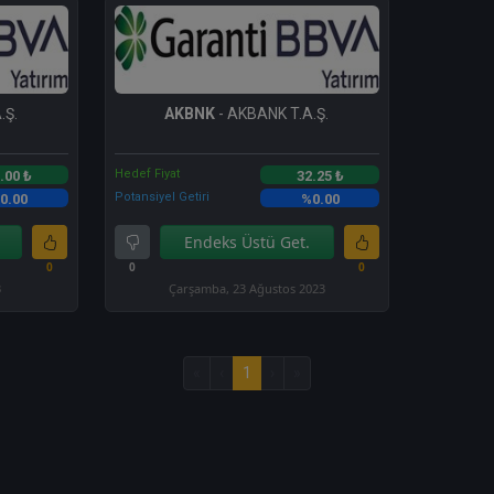
.Ş.
AKBNK
- AKBANK T.A.Ş.
Hedef Fiyat
.00 ₺
32.25 ₺
Potansiyel Getiri
0.00
%0.00
Endeks Üstü Get.
0
0
0
3
Çarşamba, 23 Ağustos 2023
«
‹
1
›
»