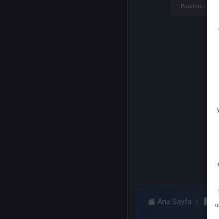
Pazartesi, 04 E
Ana Sayfa
G
u