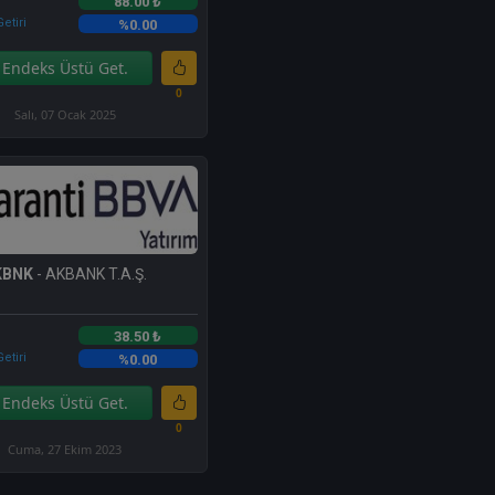
88.00 ₺
etiri
%0.00
Endeks Üstü Get.
0
Salı, 07 Ocak 2025
KBNK
- AKBANK T.A.Ş.
38.50 ₺
etiri
%0.00
Endeks Üstü Get.
0
Cuma, 27 Ekim 2023