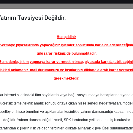
atırım Tavsiyesi Değildir.
del
Hisse
Öne
Raporlar
Partnerlerimi
y
Karşılaştır
Çıkanlar
Hoşgeldiniz
Sermaye piyasalarında yapacağınız işlemler sonucunda kar elde edebileceğini
gibi zarar riskiniz de bulunmaktadır.
Bu nedenle, işlem yapmaya karar vermeden önce, piyasada karşılaşabileceğini
iskleri anlamanız, mali durumunuzu ve kısıtlarınızı dikkate alarak karar vermen
gerekmektedir.
KBANK
Bu internet sitesindeki tüm sayfalarda veya bağlı sosyal medya hesaplarında yer al
32.00 ₺
ücretsiz temel/teknik analiz sonucu ortaya çıkan hisse senedi hedef fiyatları, model
%0.00
En Yüksek Tahmi
portföyler, hisse önerileri ve açıklamalar kesinlikle yatırım danışmanlığı kapsamınd
Ortalama Fiyat
değildir. Yatırım danışmanlığı hizmeti, SPK tarafından yetkilendirilmiş kuruluşlar
s
Tahmini
t.
tarafından kişilerin risk ve getiri tercihleri dikkate alınarak kişiye Özel sunulmaktadır
0
En Düşük Tahmi