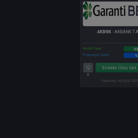
AKBNK
- AKBANK T.A
Hedef Fiyat
32
Potansiyel Getiri
%
Endeks Üstü Get.
0
Pazartesi, 04 Eylül 202