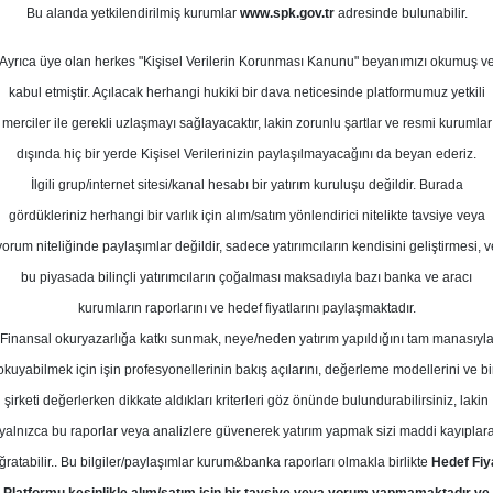
ylül 2023
Bu alanda yetkilendirilmiş kurumlar
www.spk.gov.tr
adresinde bulunabilir.
Ortalama Getiri
Potansiyeli
Ayrıca üye olan herkes "Kişisel Verilerin Korunması Kanunu" beyanımızı okumuş v
kabul etmiştir. Açılacak herhangi hukiki bir dava neticesinde platformumuz yetkili
merciler ile gerekli uzlaşmayı sağlayacaktır, lakin zorunlu şartlar ve resmi kurumlar
Al
Tut
dışında hiç bir yerde Kişisel Verilerinizin paylaşılmayacağını da beyan ederiz.
İlgili grup/internet sitesi/kanal hesabı bir yatırım kuruluşu değildir. Burada
10
2
Kurum Sayısı
gördükleriniz herhangi bir varlık için alım/satım yönlendirici nitelikte tavsiye veya
22
yorum niteliğinde paylaşımlar değildir, sadece yatırımcıların kendisini geliştirmesi, v
bu piyasada bilinçli yatırımcıların çoğalması maksadıyla bazı banka ve aracı
kurumların raporlarını ve hedef fiyatlarını paylaşmaktadır.
Finansal okuryazarlığa katkı sunmak, neye/neden yatırım yapıldığını tam manasıyl
okuyabilmek için işin profesyonellerinin bakış açılarını, değerleme modellerini ve bi
Pazartesi, 04 Eylül 2023
şirketi değerlerken dikkate aldıkları kriterleri göz önünde bulundurabilirsiniz, lakin
yalnızca bu raporlar veya analizlere güvenerek yatırım yapmak sizi maddi kayıplar
aranti BBVA
AKBNK
Hedef Fiyat
ğratabilir.. Bu bilgiler/paylaşımlar kurum&banka raporları olmakla birlikte
Hedef Fiy