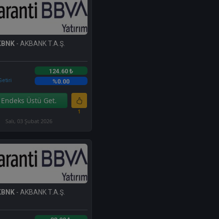
KBNK
- AKBANK T.A.Ş.
124.60 ₺
etiri
%0.00
Endeks Üstü Get.
1
Salı, 03 Şubat 2026
KBNK
- AKBANK T.A.Ş.