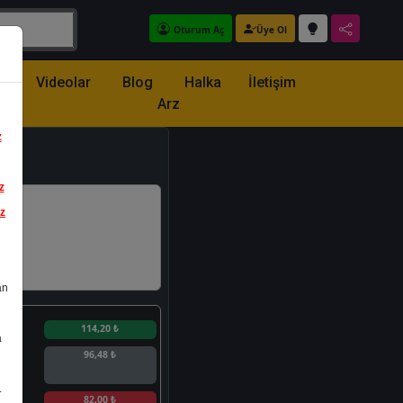
Oturum Aç
Üye Ol
z
Videolar
Blog
Halka
İletişim
Arz
z
z
iz
an
n
114,20 ₺
a
96,48 ₺
.
n
82,00 ₺