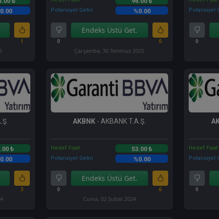
5.00 ₺
96.00 ₺
Potansiyel Getiri
Potansiyel G
0.00
%0.00
Endeks Üstü Get.
1
0
0
0
6
Çarşamba, 30 Temmuz 2025
.Ş.
AKBNK
- AKBANK T.A.Ş.
A
Hedef Fiyat
Hedef Fiyat
.00 ₺
53.00 ₺
Potansiyel Getiri
Potansiyel G
0.00
%0.00
Endeks Üstü Get.
3
0
6
0
24
Cuma, 02 Şubat 2024