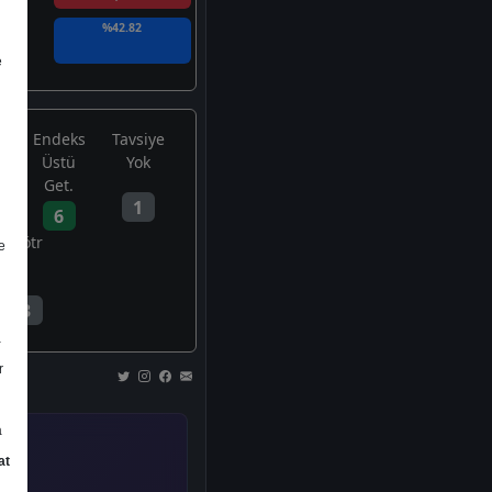
%42.82
e
Endeks
Tavsiye
Üstü
Yok
Get.
1
6
Nötr
e
3
a
r
a
at