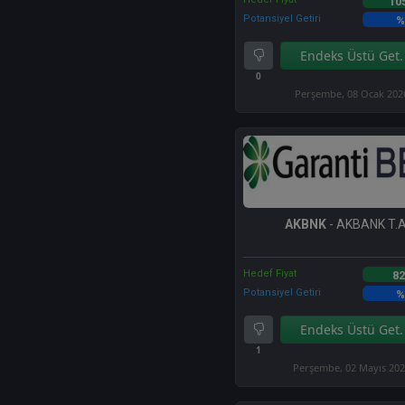
10
Potansiyel Getiri
%
Endeks Üstü Get.
0
Perşembe, 08 Ocak 202
AKBNK
- AKBANK T.A
Hedef Fiyat
82
Potansiyel Getiri
%
Endeks Üstü Get.
1
Perşembe, 02 Mayıs 20