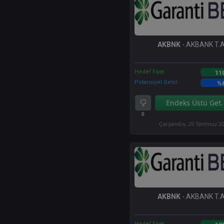
AKBNK
- AKBANK T.A
Hedef Fiyat
11
Potansiyel Getiri
%
Endeks Üstü Get.
0
Çarşamba, 29 Temmuz 2
AKBNK
- AKBANK T.A
Hedef Fiyat