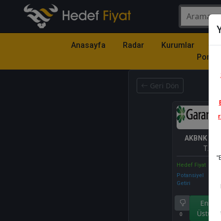
Y
Anasayfa
Radar
Kurumlar
Mo
Portfö
Geri Dön
r
AKBNK
- A
T.A.Ş.
"
Hedef Fiyat
Potansiyel
Getiri
Endek
Üstü Ge
0