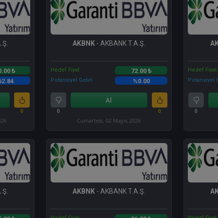
.Ş.
AKBNK
- AKBANK T.A.Ş.
A
Hedef Fiyat
Hedef Fiyat
0.00 ₺
72.00 ₺
Potansiyel Getiri
Potansiyel G
62.84
%0.00
Al
0
0
0
0
026
Cumartesi, 02 Mayıs 2026
.Ş.
AKBNK
- AKBANK T.A.Ş.
A
Hedef Fiyat
Hedef Fiyat