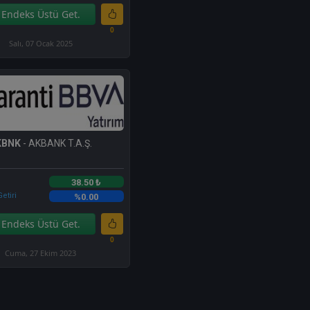
Endeks Üstü Get.
0
Salı, 07 Ocak 2025
KBNK
- AKBANK T.A.Ş.
38.50 ₺
etiri
%0.00
Endeks Üstü Get.
0
Cuma, 27 Ekim 2023