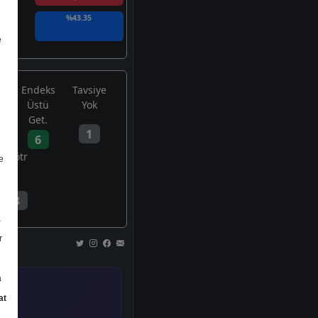
%43.35
e
Endeks
Tavsiye
Üstü
Yok
Get.
1
6
Nötr
e
3
a
r
a
at