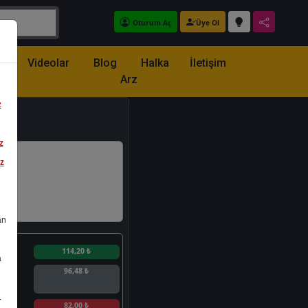
Oturum Aç
Üye Ol
z
Videolar
Blog
Halka
İletişim
Arz
z
z
iz
an
n
114,20 ₺
a
96,48 ₺
.
n
82,00 ₺