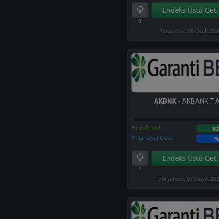
Endeks Üstü Get.
0
Perşembe, 08 Ocak 202
AKBNK
- AKBANK T.A
Hedef Fiyat
82
Potansiyel Getiri
%
Endeks Üstü Get.
1
Perşembe, 02 Mayıs 20