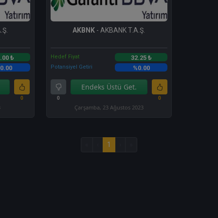
.Ş.
AKBNK
- AKBANK T.A.Ş.
Hedef Fiyat
.00 ₺
32.25 ₺
Potansiyel Getiri
0.00
%0.00
Endeks Üstü Get.
0
0
0
3
Çarşamba, 23 Ağustos 2023
«
‹
1
›
»