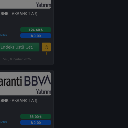
KBNK
- AKBANK T.A.Ş.
124.60 ₺
etiri
%0.00
Endeks Üstü Get.
1
Salı, 03 Şubat 2026
KBNK
- AKBANK T.A.Ş.
88.00 ₺
etiri
%0.00