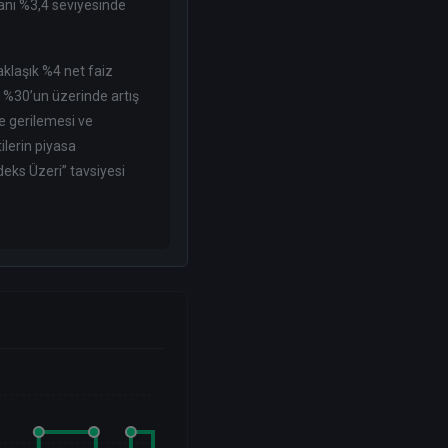
oranı %3,4 seviyesinde
klaşık %4 net faiz
e %30’un üzerinde artış
re gerilemesi ve
ilerin piyasa
deks Üzeri” tavsiyesi