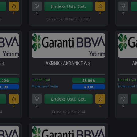
Endeks Üstü Get.
1
0
0
0
6
Çarşamba, 30 Temmuz 2025
.Ş.
AKBNK
- AKBANK T.A.Ş.
A
Hedef Fiyat
Hedef Fiyat
.00 ₺
53.00 ₺
Potansiyel Getiri
Potansiyel G
0.00
%0.00
Endeks Üstü Get.
3
0
6
0
24
Cuma, 02 Şubat 2024