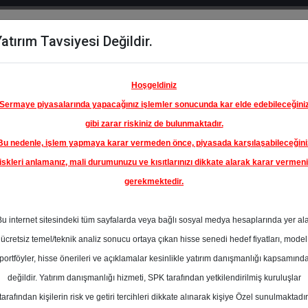
atırım Tavsiyesi Değildir.
del
Hisse
Öne
Raporlar
Partnerlerimi
y
Karşılaştır
Çıkanlar
Hoşgeldiniz
Sermaye piyasalarında yapacağınız işlemler sonucunda kar elde edebileceğini
gibi zarar riskiniz de bulunmaktadır.
Bu nedenle, işlem yapmaya karar vermeden önce, piyasada karşılaşabileceğini
iskleri anlamanız, mali durumunuzu ve kısıtlarınızı dikkate alarak karar vermen
gerekmektedir.
KBANK
Bu internet sitesindeki tüm sayfalarda veya bağlı sosyal medya hesaplarında yer al
124.60 ₺
ücretsiz temel/teknik analiz sonucu ortaya çıkan hisse senedi hedef fiyatları, model
%0.00
En Yüksek Tahmi
portföyler, hisse önerileri ve açıklamalar kesinlikle yatırım danışmanlığı kapsamınd
Ortalama Fiyat
değildir. Yatırım danışmanlığı hizmeti, SPK tarafından yetkilendirilmiş kuruluşlar
s
Tahmini
t.
tarafından kişilerin risk ve getiri tercihleri dikkate alınarak kişiye Özel sunulmaktadır
1
En Düşük Tahmi