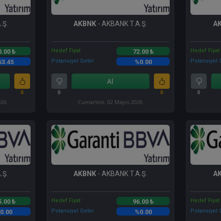
.Ş.
AKBNK
- AKBANK T.A.Ş.
A
Hedef Fiyat
Hedef Fiyat
0.00 ₺
72.00 ₺
Potansiyel Getiri
Potansiyel G
63.45
%0.00
Al
0
0
0
0
026
Cumartesi, 02 Mayıs 2026
.Ş.
AKBNK
- AKBANK T.A.Ş.
A
Hedef Fiyat
Hedef Fiyat
5.00 ₺
96.00 ₺
Potansiyel Getiri
Potansiyel G
0.00
%0.00