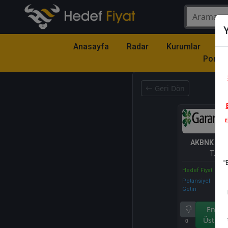
Y
Anasayfa
Radar
Kurumlar
Mo
Portfö
Geri Dön
r
AKBNK
- A
T.A.Ş.
"
Hedef Fiyat
Potansiyel
Getiri
Endek
Üstü Ge
0