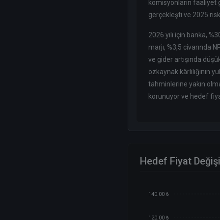
komisyonların faaliyet g
gerçekleşti ve 2025 ris
2026 yılı için banka, %
marjı, %3,5 civarında N
ve gider artışında düşük
özkaynak kârlılığının y
tahminlerine yakın olma
korunuyor ve hedef fiya
Hedef Fiyat Değiş
140.00 ₺
120.00 ₺