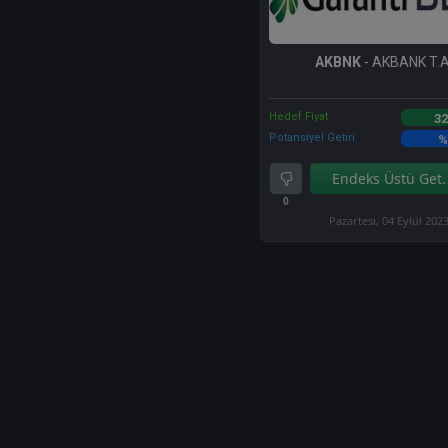
AKBNK
- AKBANK T.A
Hedef Fiyat
32
Potansiyel Getiri
%
Endeks Üstü Get.
0
Pazartesi, 04 Eylül 202