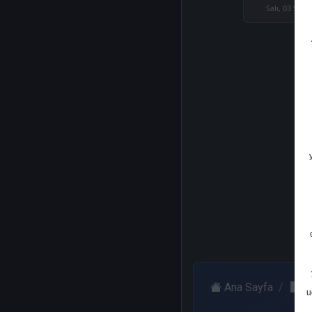
Salı, 03 Şuba
Ana Sayfa
G
u