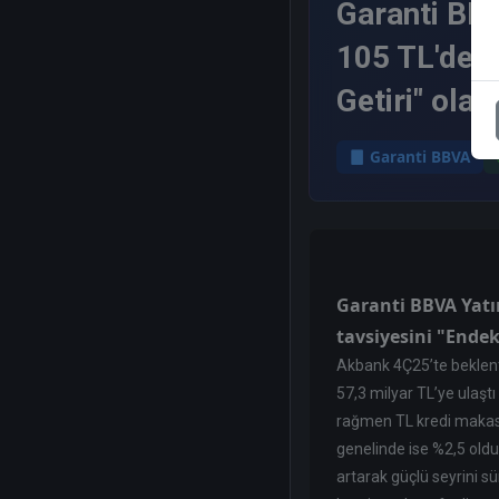
Garanti BBV
105 TL'den 
Getiri" ola
Garanti BBVA
Garanti BBVA Yatır
tavsiyesini "Endek
Akbank 4Ç25’te beklentil
57,3 milyar TL’ye ulaştı
rağmen TL kredi makası
genelinde ise %2,5 oldu.
artarak güçlü seyrini sü