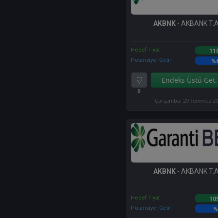
AKBNK
- AKBANK T.A
Hedef Fiyat
11
Potansiyel Getiri
%
Endeks Üstü Get.
0
Çarşamba, 29 Temmuz 2
AKBNK
- AKBANK T.A
Hedef Fiyat
10
Potansiyel Getiri
%