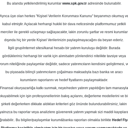
t 2026
Bu alanda yetkilendirilmiş kurumlar
www.spk.gov.tr
adresinde bulunabilir.
Ortalama Getiri
Potansiyeli
Ayrıca üye olan herkes "Kişisel Verilerin Korunması Kanunu" beyanımızı okumuş v
kabul etmiştir. Açılacak herhangi hukiki bir dava neticesinde platformumuz yetkili
merciler ile gerekli uzlaşmayı sağlayacaktır, lakin zorunlu şartlar ve resmi kurumlar
Al
Tut
dışında hiç bir yerde Kişisel Verilerinizin paylaşılmayacağını da beyan ederiz.
İlgili grup/internet sitesi/kanal hesabı bir yatırım kuruluşu değildir. Burada
10
2
Kurum Sayısı
gördükleriniz herhangi bir varlık için alım/satım yönlendirici nitelikte tavsiye veya
22
yorum niteliğinde paylaşımlar değildir, sadece yatırımcıların kendisini geliştirmesi, v
bu piyasada bilinçli yatırımcıların çoğalması maksadıyla bazı banka ve aracı
kurumların raporlarını ve hedef fiyatlarını paylaşmaktadır.
Finansal okuryazarlığa katkı sunmak, neye/neden yatırım yapıldığını tam manasıyl
okuyabilmek için işin profesyonellerinin bakış açılarını, değerleme modellerini ve bi
Salı, 03 Şubat 2026
şirketi değerlerken dikkate aldıkları kriterleri göz önünde bulundurabilirsiniz, lakin
yalnızca bu raporlar veya analizlere güvenerek yatırım yapmak sizi maddi kayıplar
aranti BBVA
AKBNK
Hedef Fiyat
ğratabilir.. Bu bilgiler/paylaşımlar kurum&banka raporları olmakla birlikte
Hedef Fiy