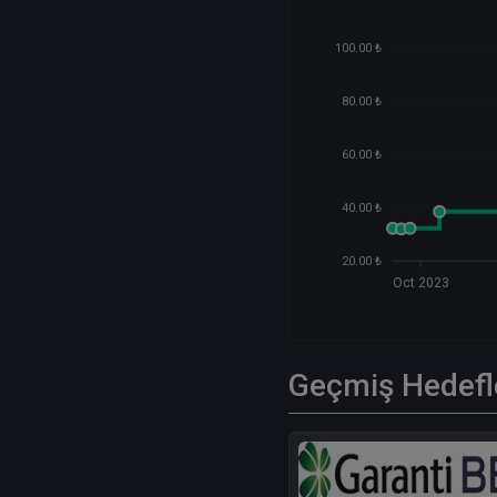
100.00 ₺
80.00 ₺
60.00 ₺
40.00 ₺
20.00 ₺
Oct 2023
Geçmiş Hedefl