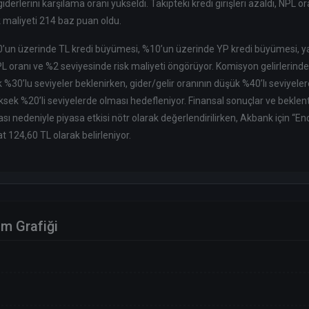
iderlerini karşılama oranı yükseldi. Takipteki kredi girişleri azaldı, NPL 
k maliyeti 214 baz puan oldu.
30’un üzerinde TL kredi büyümesi, %10’un üzerinde YP kredi büyümesi, ya
PL oranı ve %2 seviyesinde risk maliyeti öngörüyor. Komisyon gelirlerind
 %30’lu seviyeler beklenirken, gider/gelir oranının düşük %40’lı seviyele
üksek %20’li seviyelerde olması hedefleniyor. Finansal sonuçlar ve beklent
sı nedeniyle piyasa etkisi nötr olarak değerlendirilirken, Akbank için “En
t 124,60 TL olarak belirleniyor.
im Grafiği