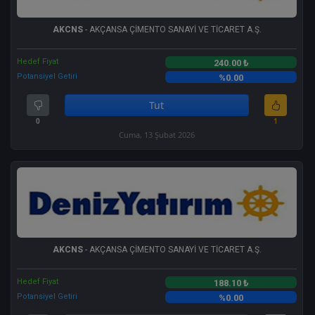
AKCNS
- AKÇANSA ÇİMENTO SANAYİ VE TİCARET A.Ş.
Hedef Fiyat
240.00 ₺
Potansiyel Getiri
%0.00
Tut
0
1
Cuma, 13 Şubat 2026
AKCNS
- AKÇANSA ÇİMENTO SANAYİ VE TİCARET A.Ş.
Hedef Fiyat
188.10 ₺
Potansiyel Getiri
%0.00