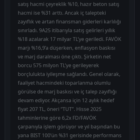
satış hacmi çeyreklik %10, hazır beton satış
hacmi ise %31 arttı. Ancak iç talepteki
zayıflık ve artan finansman giderleri karlılığı
sınırladı. 9A25 itibarıyla satış gelirleri yıllık
%18 azalarak 17 milyar TL’ye geriledi. FAVÖK
marjı %16,9’a düşerken, enflasyon baskısı
ve marj daralması öne çıktı. Şirketin net
borcu 575 milyon TL’ye gerileyerek
borçlulukta iyileşme sağlandı. Genel olarak,
faaliyet hacmindeki toparlanma olumlu
görülse de marj baskısı ve iç talep zayıflığı
devam ediyor. Akçansa için 12 aylık hedef
fiyat 207 TL, öneri “TUT”. Hisse 2025
tahminlerine göre 6,2x FD/FAVÖK
çarpanıyla işlem görüyor ve yıl başından bu
yana BIST 100’ün %31 gerisinde performans