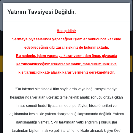
Yatırım Tavsiyesi Değildir.
Şimdi uygulamayı indirin!
Hoşgeldiniz
Sermaye piyasalarında yapacağınız işlemler sonucunda kar elde
edebileceğiniz gibi zarar riskiniz de bulunmaktadır.
Bu nedenle, işlem yapmaya karar vermeden önce, piyasada
karşılaşabileceğiniz riskleri anlamanız, mali durumunuzu ve
kısıtlarınızı dikkate alarak karar vermeniz gerekmektedir.
Geri Dön
"Bu internet sitesindeki tüm sayfalarda veya bağlı sosyal medya
hesaplarında yer alan ücretsiz temel/teknik analiz sonucu ortaya çıkan
hisse senedi hedef fiyatları, model portföyler, hisse önerileri ve
açıklamalar kesinlikle yatırım danışmanlığı kapsamında değildir. Yatırım
AKCNS
- AKÇANSA ÇİMENTO
SANAYİ VE TİCARET A.Ş.
danışmanlığı hizmeti, SPK tarafından yetkilendirilmiş kuruluşlar
Hedef Fiyat
207.00 ₺
tarafından kişilerin risk ve getiri tercihleri dikkate alınarak kişiye Özel