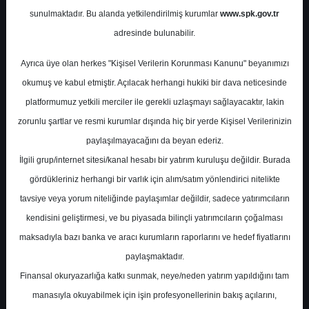
Potansiyel
%0.00
sunulmaktadır. Bu alanda yetkilendirilmiş kurumlar
www.spk.gov.tr
Getiri
adresinde bulunabilir.
Tut
0
0
Ayrıca üye olan herkes "Kişisel Verilerin Korunması Kanunu" beyanımızı
Cuma, 31 Ekim 2025
okumuş ve kabul etmiştir. Açılacak herhangi hukiki bir dava neticesinde
platformumuz yetkili merciler ile gerekli uzlaşmayı sağlayacaktır, lakin
zorunlu şartlar ve resmi kurumlar dışında hiç bir yerde Kişisel Verilerinizin
paylaşılmayacağını da beyan ederiz.
İlgili grup/internet sitesi/kanal hesabı bir yatırım kuruluşu değildir. Burada
gördükleriniz herhangi bir varlık için alım/satım yönlendirici nitelikte
tavsiye veya yorum niteliğinde paylaşımlar değildir, sadece yatırımcıların
En Yüksek Tahmin
313,23 ₺
kendisini geliştirmesi, ve bu piyasada bilinçli yatırımcıların çoğalması
Ortalama Fiyat Tahmini
288,05 ₺
maksadıyla bazı banka ve aracı kurumların raporlarını ve hedef fiyatlarını
En Düşük Tahmin
258,68 ₺
paylaşmaktadır.
Ortalama Getiri Potansiyeli
%21.85
Finansal okuryazarlığa katkı sunmak, neye/neden yatırım yapıldığını tam
manasıyla okuyabilmek için işin profesyonellerinin bakış açılarını,