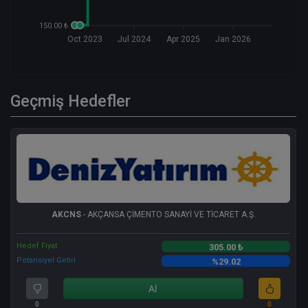
150.00 ₺
Oct 2023
Jul 2024
Apr 2025
Jan 2026
Geçmiş Hedefler
AKCNS
- AKÇANSA ÇİMENTO SANAYİ VE TİCARET A.Ş.
Hedef Fiyat
305.00 ₺
Potansiyel Getiri
%29.02
Al
0
0