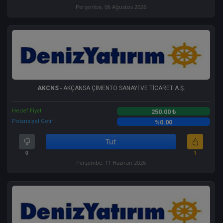
Perşembe, 06 Ağustos 2026
AKCNS
- AKÇANSA ÇİMENTO SANAYİ VE TİCARET A.Ş.
Hedef Fiyat
250.00 ₺
Potansiyel Getiri
%0.00
Tut
0
1
Perşembe, 11 Haziran 2026