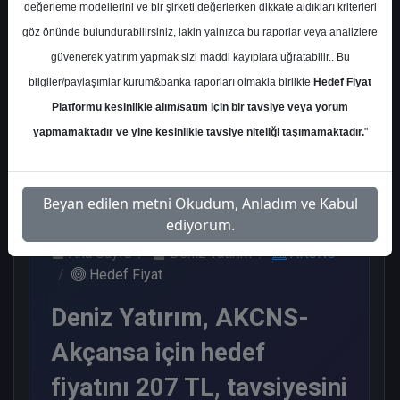
değerleme modellerini ve bir şirketi değerlerken dikkate aldıkları kriterleri
Kurum Sayısı
göz önünde bulundurabilirsiniz, lakin yalnızca bu raporlar veya analizlere
8
güvenerek yatırım yapmak sizi maddi kayıplara uğratabilir.. Bu
Al
Tut
End. Paralel
bilgiler/paylaşımlar kurum&banka raporları olmakla birlikte
Hedef Fiyat
Get.
Platformu kesinlikle alım/satım için bir tavsiye veya yorum
3
2
3
yapmamaktadır ve yine kesinlikle tavsiye niteliği taşımamaktadır.
"
Cuma, 31 Ekim 2025
Beyan edilen metni Okudum, Anladım ve Kabul
ediyorum.
Ana Sayfa
Deniz Yatırım
AKCNS
Hedef Fiyat
Deniz Yatırım, AKCNS-
Akçansa için hedef
fiyatını 207 TL, tavsiyesini