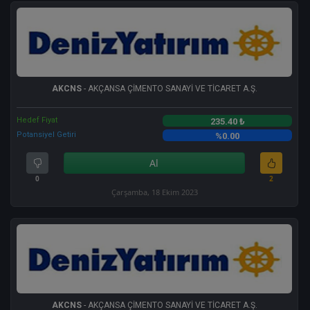
AKCNS
- AKÇANSA ÇİMENTO SANAYİ VE TİCARET A.Ş.
Hedef Fiyat
235.40 ₺
Potansiyel Getiri
%0.00
Al
0
2
Çarşamba, 18 Ekim 2023
AKCNS
- AKÇANSA ÇİMENTO SANAYİ VE TİCARET A.Ş.