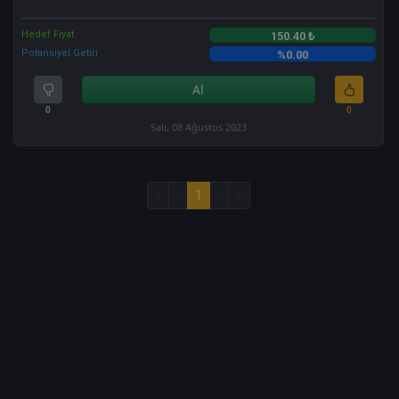
Hedef Fiyat
150.40 ₺
Potansiyel Getiri
%0.00
Al
0
0
Salı, 08 Ağustos 2023
«
‹
1
›
»