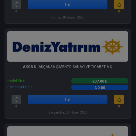
Tut
0
0
Cuma, 28 Kasım 2025
AKCNS
- AKÇANSA ÇİMENTO SANAYİ VE TİCARET A.Ş.
Hedef Fiyat
207.00 ₺
Potansiyel Getiri
%0.00
Tut
0
0
Çarşamba, 30 Nisan 2025