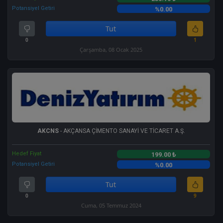
Potansiyel Getiri
%0.00
Tut
0
1
Çarşamba, 08 Ocak 2025
AKCNS
- AKÇANSA ÇİMENTO SANAYİ VE TİCARET A.Ş.
Hedef Fiyat
199.00 ₺
Potansiyel Getiri
%0.00
Tut
0
9
Cuma, 05 Temmuz 2024