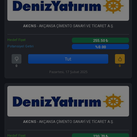
AKCNS
- AKÇANSA ÇİMENTO SANAYİ VE TİCARET A.Ş.
Hedef Fiyat
255.50 ₺
Potansiyel Getiri
%0.00
Tut
0
0
Pazartesi, 17 Şubat 2025
AKCNS
- AKÇANSA ÇİMENTO SANAYİ VE TİCARET A.Ş.
Hedef Fiyat
230.70 ₺