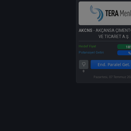
AKCNS
- AKÇANSA ÇİMENT
VE TİCARET A.Ş.
Hedef Fiyat
18
Potansiyel Getiri
%
End. Paralel Get.
0
Pazartesi, 07 Temmuz 20