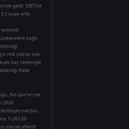
erinde geldi. EBITDA
3,3 puan arttı.
 temkinli
müzakerelere bağlı
bileceği
çin risk olarak öne
ksek baz nedeniyle
bileceği ifade
uğu, Avrupa’nın ise
m 2026
entisiyle marjları
şına TL263,60
ha yüksek efektif