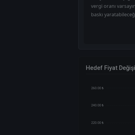
vergi oranı varsayı
baskı yaratabileceğ
Hedef Fiyat Değiş
260.00 ₺
240.00 ₺
220.00 ₺