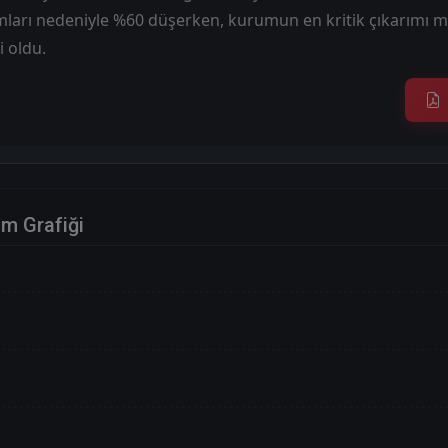
mları nedeniyle %60 düşerken, kurumun en kritik çıkarımı ma
i oldu.
im Grafiği