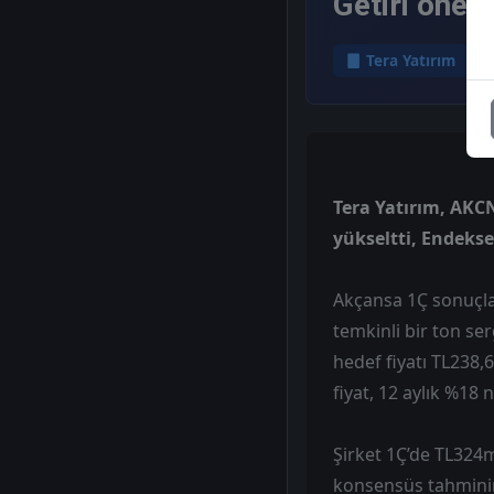
Getiri öneri
Tera Yatırım
Tera Yatırım, AKCN
yükseltti, Endekse
Akçansa 1Ç sonuçla
temkinli bir ton se
hedef fiyatı TL238,
fiyat, 12 aylık %18 
Şirket 1Ç’de TL324
konsensüs tahminin