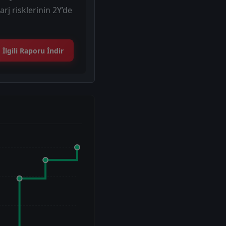
rj risklerinin 2Y’de
İlgili Raporu İndir