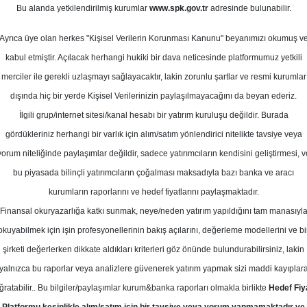
Bu alanda yetkilendirilmiş kurumlar
www.spk.gov.tr
adresinde bulunabilir.
Ortalama Getiri
ayıs 2026
Potansiyeli
Ayrıca üye olan herkes "Kişisel Verilerin Korunması Kanunu" beyanımızı okumuş v
kabul etmiştir. Açılacak herhangi hukiki bir dava neticesinde platformumuz yetkili
merciler ile gerekli uzlaşmayı sağlayacaktır, lakin zorunlu şartlar ve resmi kurumlar
Al
dışında hiç bir yerde Kişisel Verilerinizin paylaşılmayacağını da beyan ederiz.
Kurum Sayısı
İlgili grup/internet sitesi/kanal hesabı bir yatırım kuruluşu değildir. Burada
8
3
gördükleriniz herhangi bir varlık için alım/satım yönlendirici nitelikte tavsiye veya
yorum niteliğinde paylaşımlar değildir, sadece yatırımcıların kendisini geliştirmesi, v
bu piyasada bilinçli yatırımcıların çoğalması maksadıyla bazı banka ve aracı
Pazartesi, 04 Mayıs 2026
kurumların raporlarını ve hedef fiyatlarını paylaşmaktadır.
Finansal okuryazarlığa katkı sunmak, neye/neden yatırım yapıldığını tam manasıyl
era Yatırım
AKCNS
Hedef Fiyat
okuyabilmek için işin profesyonellerinin bakış açılarını, değerleme modellerini ve bi
şirketi değerlerken dikkate aldıkları kriterleri göz önünde bulundurabilirsiniz, lakin
m, AKCNS - Akçansa Çimento için he
yalnızca bu raporlar veya analizlere güvenerek yatırım yapmak sizi maddi kayıplar
en 251,25 TL'ye yükseltti, Endekse 
ğratabilir.. Bu bilgiler/paylaşımlar kurum&banka raporları olmakla birlikte
Hedef Fiy