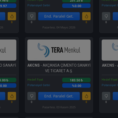
9.98 ₺
251.25 ₺
Potansiyel Getiri
Potansiyel G
9.97
%0.00
End. Paralel Get.
0
0
0
0
026
Pazartesi, 04 Mayıs 2026
O SANAYİ
AKCNS
- AKÇANSA ÇİMENTO SANAYİ
AKCNS
-
VE TİCARET A.Ş.
Hedef Fiyat
Hedef Fiyat
0.00 ₺
183.50 ₺
Potansiyel Getiri
Potansiyel G
0.00
%0.00
End. Paralel Get.
0
0
0
0
6
Pazartesi, 03 Kasım 2025