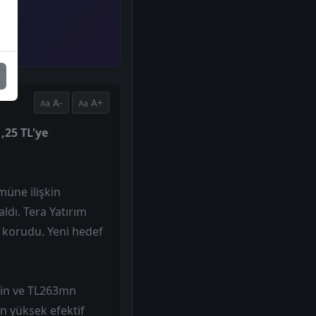
A-
A+
,25 TL'ye
üne ilişkin
ldı. Tera Yatırım
i korudu. Yeni hedef
nin ve TL263mn
n yüksek efektif