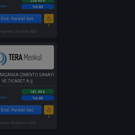
238.60 ₺
etiri
%0.00
End. Paralel Get.
0
Pazartesi, 16 Şubat 2026
 AKÇANSA ÇİMENTO SANAYİ
VE TİCARET A.Ş.
181.90 ₺
etiri
%0.00
End. Paralel Get.
0
Cuma, 08 Ağustos 2025