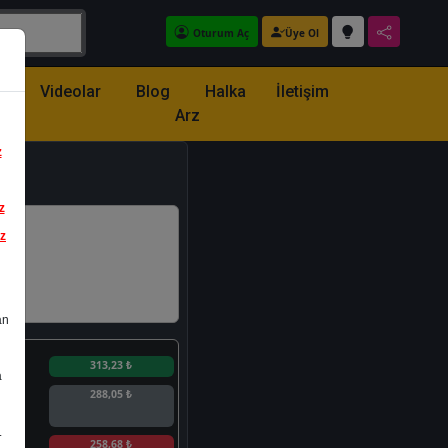
Oturum Aç
Üye Ol
z
Videolar
Blog
Halka
İletişim
Arz
z
z
iz
an
n
313,23 ₺
a
288,05 ₺
.
n
258,68 ₺