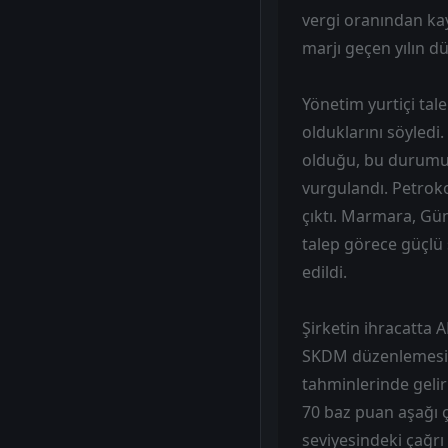
vergi oranından kay
marjı geçen yılın d
Yönetim yurtiçi ta
olduklarını söyledi.
olduğu, bu durumun 
vurgulandı. Petroko
çıktı. Marmara, Gü
talep görece güçlü
edildi.
Şirketin ihracatta 
SKDM düzenlemesine
tahminlerinde gelir
70 baz puan aşağı ç
seviyesindeki çağrı