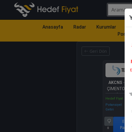
Y
Anasayfa
Radar
Kurumlar
Mo
Portfö
Geri Dön
r
AKCNS
- A
ÇİMENTO SA
"
TİCARET 
Hedef Fiyat
Potansiyel
Getiri
End.
Parale
0