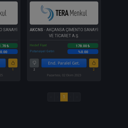
O SANAYİ
AKCNS
- AKÇANSA ÇİMENTO SANAYİ
VE TİCARET A.Ş.
Hedef Fiyat
1.70 ₺
178.00 ₺
Potansiyel Getiri
0.00
%0.00
End. Paralel Get.
1
2
2
25
Pazartesi, 02 Ekim 2023
«
‹
1
›
»