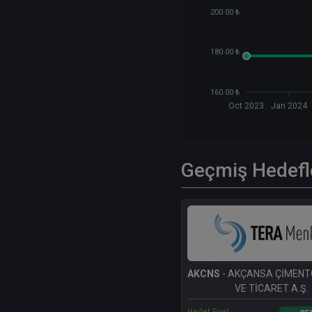
200.00 ₺
180.00 ₺
160.00 ₺
Oct 2023
Jan 2024
Geçmiş Hedefl
AKCNS
- AKÇANSA ÇİMENT
VE TİCARET A.Ş.
Hedef Fiyat