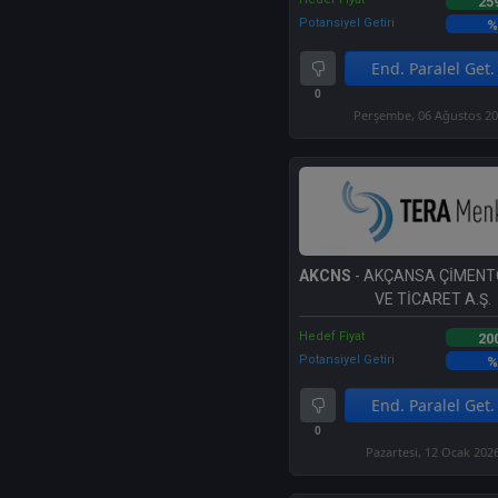
25
Potansiyel Getiri
%
End. Paralel Get.
0
Perşembe, 06 Ağustos 2
AKCNS
- AKÇANSA ÇİMENT
VE TİCARET A.Ş.
Hedef Fiyat
20
Potansiyel Getiri
%
End. Paralel Get.
0
Pazartesi, 12 Ocak 202