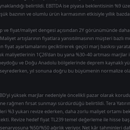
naklandığı belirtildi. EBITDA ise piyasa beklentisinin %9 üz
üşük bazının ve olumlu ürün karmasının etkisiyle yıllık bazda 
lep ve fiyat/maliyet dengesi açısından 2Y görünümünde daha
 Maliyet artışlarının fiyatlara yansıtılmasının müşteri bazlı 
fiyat ayarlamalarını geciktirerek geçici marj baskısı yarata
k maliyetlerinin 1Ç26’dan bu yana %30–40 artması marjlar i
neydoğu ve Doğu Anadolu bölgelerinde deprem kaynaklı yü
 seyrederken, yıl sonuna doğru bu büyümenin normalize ola
ABD’yi yüksek marjlar nedeniyle öncelikli pazar olarak korud
 rağmen fırsat sunmayı sürdürdüğü belirtildi. Tera Yatırı
leri %3 yukarı revize ederken, daha zorlu maliyet ortamı bekl
ekti. Revize hedef fiyat TL239 temel değerleme ile hisse ba
 senaryosuna %50/%50 ağırlık veriyor. Net kâr tahminleri da