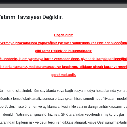
atırım Tavsiyesi Değildir.
del
Hisse
Öne
Raporlar
Partnerlerimi
y
Karşılaştır
Çıkanlar
Hoşgeldiniz
Sermaye piyasalarında yapacağınız işlemler sonucunda kar elde edebileceğini
gibi zarar riskiniz de bulunmaktadır.
Bu nedenle, işlem yapmaya karar vermeden önce, piyasada karşılaşabileceğini
iskleri anlamanız, mali durumunuzu ve kısıtlarınızı dikkate alarak karar vermen
gerekmektedir.
KÇANSA
NAYİ VE
Bu internet sitesindeki tüm sayfalarda veya bağlı sosyal medya hesaplarında yer al
A.Ş.
251.25 ₺
ücretsiz temel/teknik analiz sonucu ortaya çıkan hisse senedi hedef fiyatları, model
%0.00
En Yüksek Tahmi
portföyler, hisse önerileri ve açıklamalar kesinlikle yatırım danışmanlığı kapsamınd
Ortalama Fiyat
değildir. Yatırım danışmanlığı hizmeti, SPK tarafından yetkilendirilmiş kuruluşlar
Tahmini
l
tarafından kişilerin risk ve getiri tercihleri dikkate alınarak kişiye Özel sunulmaktadır
0
En Düşük Tahmi