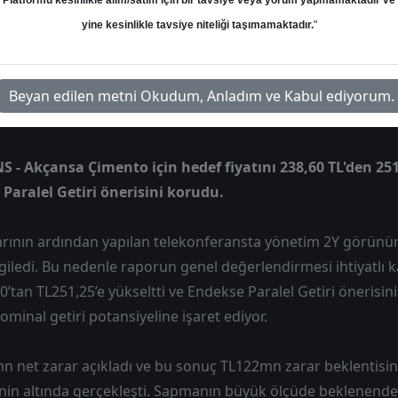
sini korudu.
Platformu kesinlikle alım/satım için bir tavsiye veya yorum yapmamaktadır ve
yine kesinlikle tavsiye niteliği taşımamaktadır.
"
Hedef: 251.25 ₺
Potansiyel: %0.00
Beyan edilen metni Okudum, Anladım ve Kabul ediyorum.
S - Akçansa Çimento için hedef fiyatını 238,60 TL'den 251
 Paralel Getiri önerisini korudu.
rının ardından yapılan telekonferansta yönetim 2Y görünüm
rgiledi. Bu nedenle raporun genel değerlendirmesi ihtiyatlı ka
60’tan TL251,25’e yükseltti ve Endekse Paralel Getiri önerisin
nominal getiri potansiyeline işaret ediyor.
mn net zarar açıkladı ve bu sonuç TL122mn zarar beklentisi
in altında gerçekleşti. Sapmanın büyük ölçüde beklenende