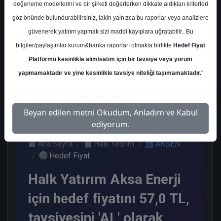
değerleme modellerini ve bir şirketi değerlerken dikkate aldıkları kriterleri
Kurum Sayısı
göz önünde bulundurabilirsiniz, lakin yalnızca bu raporlar veya analizlere
12
güvenerek yatırım yapmak sizi maddi kayıplara uğratabilir.. Bu
Al
Tut
End.
Endeks
bilgiler/paylaşımlar kurum&banka raporları olmakla birlikte
Hedef Fiyat
Paralel
Üstü Get.
Get.
Platformu kesinlikle alım/satım için bir tavsiye veya yorum
7
2
2
1
yapmamaktadır ve yine kesinlikle tavsiye niteliği taşımamaktadır.
"
Cuma, 06 Eylül 2024
Beyan edilen metni Okudum, Anladım ve Kabul
ediyorum.
Ana Sayfa
Halk Yatırım
AKSEN
Hedef Fiyat
Halk Yatırım Aksa Enerji
için hedef fiyatını 57,0 TL,
tavsiyesini 'AL' olarak