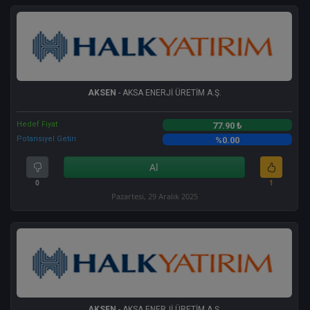
AKSEN
- AKSA ENERJİ ÜRETİM A.Ş.
Hedef Fiyat
77.90 ₺
Potansiyel Getiri
%0.00
Al
0
1
Pazartesi, 29 Aralık 2025
AKSEN
- AKSA ENERJİ ÜRETİM A.Ş.