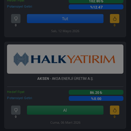
Hedef Fiyat
102.80 ₺
Potansiyel Getiri
%12.47
Tut
0
0
Salı, 12 Mayıs 2026
AKSEN
- AKSA ENERJİ ÜRETİM A.Ş.
Hedef Fiyat
86.20 ₺
Potansiyel Getiri
%0.00
Al
0
0
Cuma, 06 Mart 2026