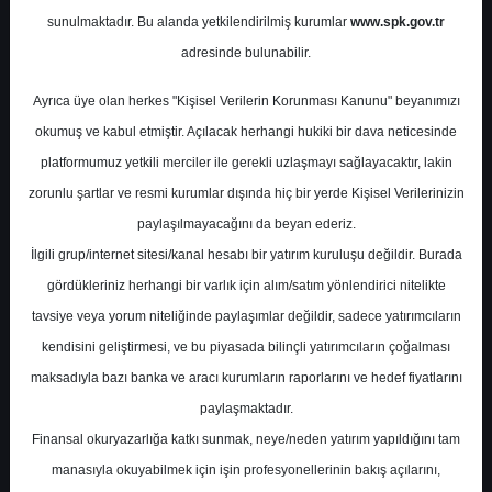
Potansiyel
%0.00
sunulmaktadır. Bu alanda yetkilendirilmiş kurumlar
www.spk.gov.tr
Getiri
adresinde bulunabilir.
Al
1
2
Ayrıca üye olan herkes "Kişisel Verilerin Korunması Kanunu" beyanımızı
Cuma, 06 Eylül 2024
okumuş ve kabul etmiştir. Açılacak herhangi hukiki bir dava neticesinde
platformumuz yetkili merciler ile gerekli uzlaşmayı sağlayacaktır, lakin
zorunlu şartlar ve resmi kurumlar dışında hiç bir yerde Kişisel Verilerinizin
paylaşılmayacağını da beyan ederiz.
İlgili grup/internet sitesi/kanal hesabı bir yatırım kuruluşu değildir. Burada
gördükleriniz herhangi bir varlık için alım/satım yönlendirici nitelikte
tavsiye veya yorum niteliğinde paylaşımlar değildir, sadece yatırımcıların
En Yüksek Tahmin
129,40 ₺
kendisini geliştirmesi, ve bu piyasada bilinçli yatırımcıların çoğalması
Ortalama Fiyat Tahmini
112,81 ₺
maksadıyla bazı banka ve aracı kurumların raporlarını ve hedef fiyatlarını
En Düşük Tahmin
98,00 ₺
paylaşmaktadır.
Ortalama Getiri Potansiyeli
%23.42
Finansal okuryazarlığa katkı sunmak, neye/neden yatırım yapıldığını tam
manasıyla okuyabilmek için işin profesyonellerinin bakış açılarını,