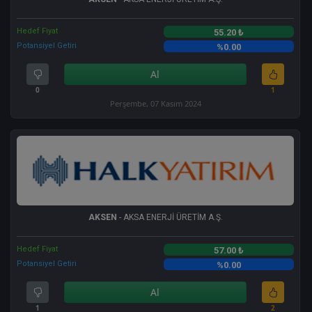
Hedef Fiyat
55.20 ₺
Potansiyel Getiri
%0.00
Al
0
1
Perşembe, 07 Kasım 2024
AKSEN
- AKSA ENERJİ ÜRETİM A.Ş.
Hedef Fiyat
57.00 ₺
Potansiyel Getiri
%0.00
Al
1
2