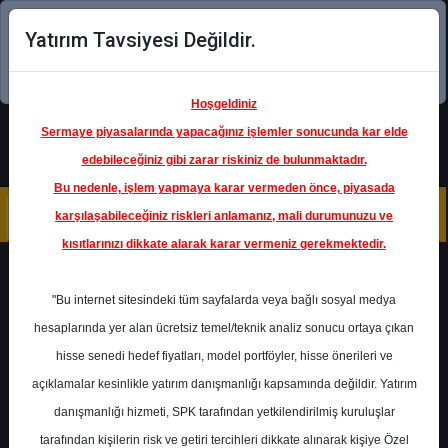
Yatırım Tavsiyesi Değildir.
Şimdi uygulamayı indirin!
Hoşgeldiniz
Sermaye piyasalarında yapacağınız işlemler sonucunda kar elde
edebileceğiniz gibi zarar riskiniz de bulunmaktadır.
Bu nedenle, işlem yapmaya karar vermeden önce, piyasada
karşılaşabileceğiniz riskleri anlamanız, mali durumunuzu ve
kısıtlarınızı dikkate alarak karar vermeniz gerekmektedir.
Geri Dön
"Bu internet sitesindeki tüm sayfalarda veya bağlı sosyal medya
hesaplarında yer alan ücretsiz temel/teknik analiz sonucu ortaya çıkan
hisse senedi hedef fiyatları, model portföyler, hisse önerileri ve
açıklamalar kesinlikle yatırım danışmanlığı kapsamında değildir. Yatırım
AKSEN
- AKSA ENERJİ ÜRETİM
A.Ş.
danışmanlığı hizmeti, SPK tarafından yetkilendirilmiş kuruluşlar
Hedef Fiyat
57.00 ₺
tarafından kişilerin risk ve getiri tercihleri dikkate alınarak kişiye Özel