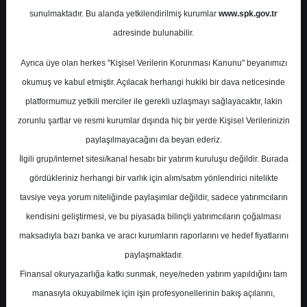
Potansiyel
%0.00
sunulmaktadır. Bu alanda yetkilendirilmiş kurumlar
www.spk.gov.tr
Getiri
adresinde bulunabilir.
Al
2
7
Ayrıca üye olan herkes "Kişisel Verilerin Korunması Kanunu" beyanımızı
Perşembe, 20 Haziran 2024
okumuş ve kabul etmiştir. Açılacak herhangi hukiki bir dava neticesinde
platformumuz yetkili merciler ile gerekli uzlaşmayı sağlayacaktır, lakin
zorunlu şartlar ve resmi kurumlar dışında hiç bir yerde Kişisel Verilerinizin
paylaşılmayacağını da beyan ederiz.
İlgili grup/internet sitesi/kanal hesabı bir yatırım kuruluşu değildir. Burada
gördükleriniz herhangi bir varlık için alım/satım yönlendirici nitelikte
tavsiye veya yorum niteliğinde paylaşımlar değildir, sadece yatırımcıların
En Yüksek Tahmin
197,01 ₺
kendisini geliştirmesi, ve bu piyasada bilinçli yatırımcıların çoğalması
Ortalama Fiyat Tahmini
169,61 ₺
maksadıyla bazı banka ve aracı kurumların raporlarını ve hedef fiyatlarını
En Düşük Tahmin
141,82 ₺
paylaşmaktadır.
Ortalama Getiri Potansiyeli
%66.61
Finansal okuryazarlığa katkı sunmak, neye/neden yatırım yapıldığını tam
manasıyla okuyabilmek için işin profesyonellerinin bakış açılarını,