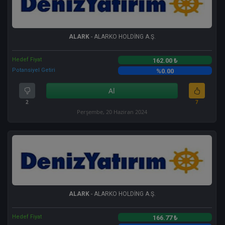
ALARK
- ALARKO HOLDİNG A.Ş.
Hedef Fiyat
162.00 ₺
Potansiyel Getiri
%0.00
Al
2
7
Perşembe, 20 Haziran 2024
ALARK
- ALARKO HOLDİNG A.Ş.
Hedef Fiyat
166.77 ₺