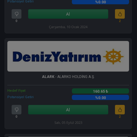
Potansiyel Getiri
%0.00
Al
0
2
Çarşamba, 10 Ocak 2024
ALARK
- ALARKO HOLDİNG A.Ş.
Hedef Fiyat
160.65 ₺
Potansiyel Getiri
%0.00
Al
0
2
Salı, 05 Eylül 2023