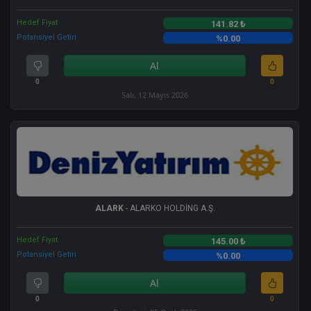
Hedef Fiyat
141.82 ₺
Potansiyel Getiri
%0.00
Al
0
0
Salı, 12 Mayıs 2026
ALARK
- ALARKO HOLDİNG A.Ş.
Hedef Fiyat
145.00 ₺
Potansiyel Getiri
%0.00
Al
0
0