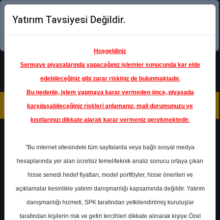
Yatırım Tavsiyesi Değildir.
Şimdi uygulamayı indirin!
Hoşgeldiniz
Sermaye piyasalarında yapacağınız işlemler sonucunda kar elde
edebileceğiniz gibi zarar riskiniz de bulunmaktadır.
Bu nedenle, işlem yapmaya karar vermeden önce, piyasada
karşılaşabileceğiniz riskleri anlamanız, mali durumunuzu ve
kısıtlarınızı dikkate alarak karar vermeniz gerekmektedir.
Geri Dön
"Bu internet sitesindeki tüm sayfalarda veya bağlı sosyal medya
hesaplarında yer alan ücretsiz temel/teknik analiz sonucu ortaya çıkan
hisse senedi hedef fiyatları, model portföyler, hisse önerileri ve
açıklamalar kesinlikle yatırım danışmanlığı kapsamında değildir. Yatırım
ALARK
- ALARKO HOLDİNG A.Ş.
danışmanlığı hizmeti, SPK tarafından yetkilendirilmiş kuruluşlar
Hedef Fiyat
162.00 ₺
tarafından kişilerin risk ve getiri tercihleri dikkate alınarak kişiye Özel