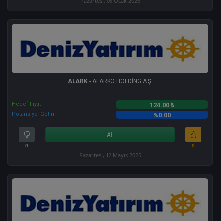
Pazartesi, 05 Ocak 2026
ALARK
- ALARKO HOLDİNG A.Ş.
Hedef Fiyat
124.00 ₺
Potansiyel Getiri
%0.00
Al
0
0
Pazartesi, 12 Mayıs 2025