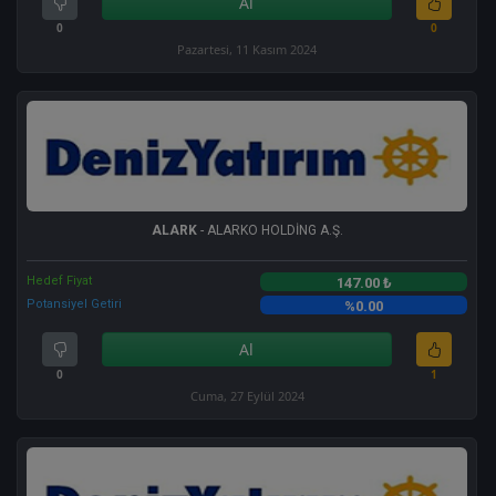
Al
0
0
Pazartesi, 11 Kasım 2024
ALARK
- ALARKO HOLDİNG A.Ş.
Hedef Fiyat
147.00 ₺
Potansiyel Getiri
%0.00
Al
0
1
Cuma, 27 Eylül 2024