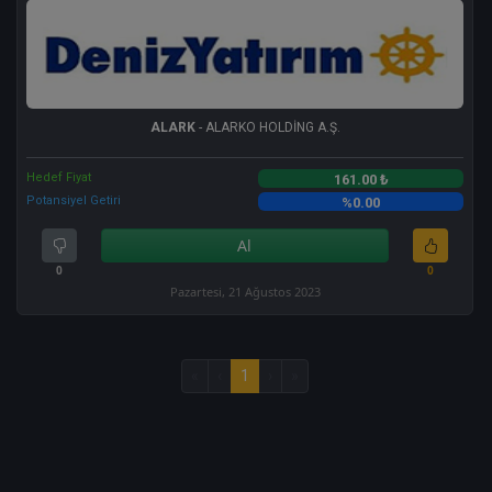
ALARK
- ALARKO HOLDİNG A.Ş.
Hedef Fiyat
161.00 ₺
Potansiyel Getiri
%0.00
Al
0
0
Pazartesi, 21 Ağustos 2023
«
‹
1
›
»