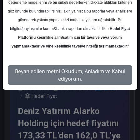
değerleme modellerini ve bir şirketi değerlerken dikkate aldıkları kriterleri
Kurum Sayısı
göz önünde bulundurabilirsiniz, lakin yalnızca bu raporlar veya analizlere
3
güvenerek yatırım yapmak sizi maddi kayıplara uğratabilir.. Bu
Al
bilgiler/paylaşımlar kurum&banka raporları olmakla birlikte
Hedef Fiyat
Platformu kesinlikle alım/satım için bir tavsiye veya yorum
3
yapmamaktadır ve yine kesinlikle tavsiye niteliği taşımamaktadır.
"
Perşembe, 20 Haziran 2024
Beyan edilen metni Okudum, Anladım ve Kabul
ediyorum.
Ana Sayfa
Deniz Yatırım
ALARK
Hedef Fiyat
Deniz Yatırım Alarko
Holding için hedef fiyatını
173,33 TL'den 162,0 TL'ye