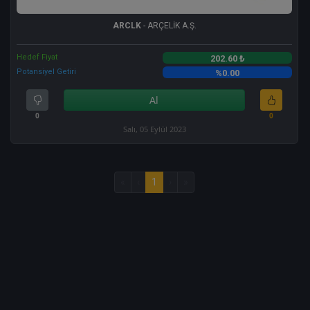
ARCLK
- ARÇELİK A.Ş.
Hedef Fiyat
202.60 ₺
Potansiyel Getiri
%0.00
Al
0
0
Salı, 05 Eylül 2023
«
‹
1
›
»