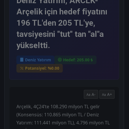
Deniz Yatırım, ARCLK-
Arçelik için hedef fiyatını
196 TL'den 205 TL'ye,
tavsiyesini "tut" tan "al"a
yükseltti.
Deniz Yatırım
Hedef: 205.00 ₺
Potansiyel: %0.00
A-
A+
Arçelik, 4Ç24’te 108.290 milyon TL gelir
(Konsensüs: 110.865 milyon TL / Deniz
Yatırım: 111.441 milyon TL), 4.796 milyon TL