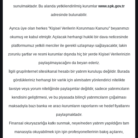
Potansiyel
%0.00
sunulmaktadır. Bu alanda yetkilendirilmiş kurumlar
www.spk.gov.tr
Getiri
adresinde bulunabilir.
Al
0
1
Ayrıca üye olan herkes "Kişisel Verilerin Korunması Kanunu" beyanımızı
Pazartesi, 03 Şubat 2025
okumuş ve kabul etmiştir. Açılacak herhangi hukiki bir dava neticesinde
platformumuz yetkili merciler ile gerekli uzlaşmayı sağlayacaktır, lakin
zorunlu şartlar ve resmi kurumlar dışında hiç bir yerde Kişisel Verilerinizin
paylaşılmayacağını da beyan ederiz.
İlgili grup/internet sitesi/kanal hesabı bir yatırım kuruluşu değildir. Burada
gördükleriniz herhangi bir varlık için alım/satım yönlendirici nitelikte
tavsiye veya yorum niteliğinde paylaşımlar değildir, sadece yatırımcıların
En Yüksek Tahmin
245,00 ₺
kendisini geliştirmesi, ve bu piyasada bilinçli yatırımcıların çoğalması
Ortalama Fiyat Tahmini
148,04 ₺
maksadıyla bazı banka ve aracı kurumların raporlarını ve hedef fiyatlarını
En Düşük Tahmin
118,00 ₺
paylaşmaktadır.
Ortalama Getiri Potansiyeli
%51.21
Finansal okuryazarlığa katkı sunmak, neye/neden yatırım yapıldığını tam
manasıyla okuyabilmek için işin profesyonellerinin bakış açılarını,