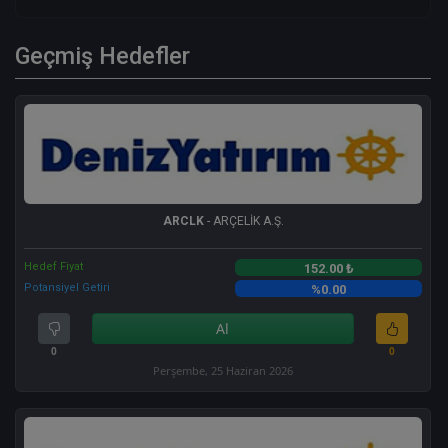
Geçmiş Hedefler
ARCLK
- ARÇELİK A.Ş.
Hedef Fiyat
152.00 ₺
Potansiyel Getiri
%0.00
Al
0
0
Perşembe, 25 Haziran 2026