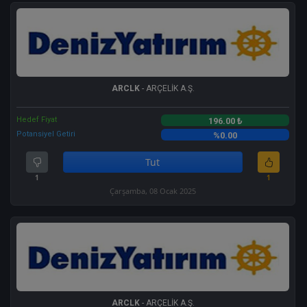
ARCLK
- ARÇELİK A.Ş.
Hedef Fiyat
196.00 ₺
Potansiyel Getiri
%0.00
Tut
1
1
Çarşamba, 08 Ocak 2025
ARCLK
- ARÇELİK A.Ş.