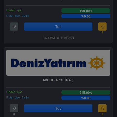
Hedef Fiyat
190.00 ₺
Potansiyel Getiri
%0.00
Tut
1
3
Pazartesi, 28 Ekim 2024
ARCLK
- ARÇELİK A.Ş.
Hedef Fiyat
215.00 ₺
Potansiyel Getiri
%0.00
Tut
0
2