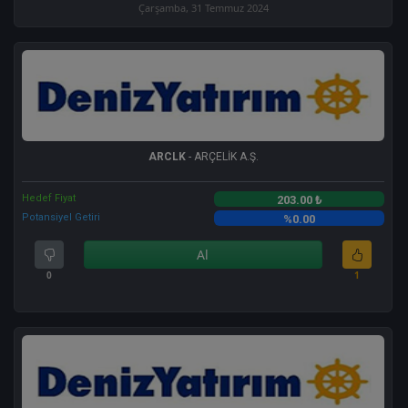
Çarşamba, 31 Temmuz 2024
ARCLK
- ARÇELİK A.Ş.
Hedef Fiyat
203.00 ₺
Potansiyel Getiri
%0.00
Al
0
1