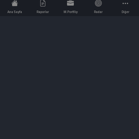
Ana Sayfa
Raporlar
M.Portföy
Radar
Diğer
İletişim
Bilgi ve Reklam için bizimle iletişime geçin!