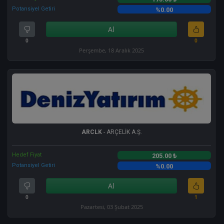
Potansiyel Getiri
%0.00
Al
0
0
Perşembe, 18 Aralık 2025
ARCLK
- ARÇELİK A.Ş.
Hedef Fiyat
205.00 ₺
Potansiyel Getiri
%0.00
Al
0
1
Pazartesi, 03 Şubat 2025