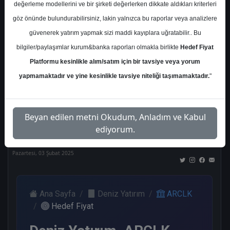
değerleme modellerini ve bir şirketi değerlerken dikkate aldıkları kriterleri
Kurum Sayısı
göz önünde bulundurabilirsiniz, lakin yalnızca bu raporlar veya analizlere
17
güvenerek yatırım yapmak sizi maddi kayıplara uğratabilir.. Bu
Al
Tut
End.
Endeks
Tavsiye
bilgiler/paylaşımlar kurum&banka raporları olmakla birlikte
Hedef Fiyat
Paralel
Üstü
Yok
Get.
Get.
Platformu kesinlikle alım/satım için bir tavsiye veya yorum
6
4
1
3
2
yapmamaktadır ve yine kesinlikle tavsiye niteliği taşımamaktadır.
"
Nötr
Beyan edilen metni Okudum, Anladım ve Kabul
1
ediyorum.
Pazartesi, 03 Şubat 2025
Ana Sayfa
Deniz Yatırım
ARCLK
Hedef Fiyat