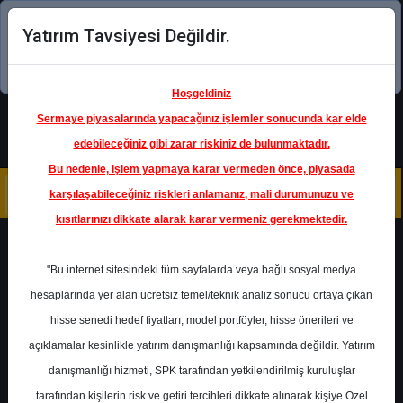
Yatırım Tavsiyesi Değildir.
Şimdi uygulamayı indirin!
Hoşgeldiniz
Sermaye piyasalarında yapacağınız işlemler sonucunda kar elde
edebileceğiniz gibi zarar riskiniz de bulunmaktadır.
Bu nedenle, işlem yapmaya karar vermeden önce, piyasada
karşılaşabileceğiniz riskleri anlamanız, mali durumunuzu ve
kısıtlarınızı dikkate alarak karar vermeniz gerekmektedir.
Geri Dön
"Bu internet sitesindeki tüm sayfalarda veya bağlı sosyal medya
hesaplarında yer alan ücretsiz temel/teknik analiz sonucu ortaya çıkan
hisse senedi hedef fiyatları, model portföyler, hisse önerileri ve
açıklamalar kesinlikle yatırım danışmanlığı kapsamında değildir. Yatırım
ARCLK
- ARÇELİK A.Ş.
danışmanlığı hizmeti, SPK tarafından yetkilendirilmiş kuruluşlar
Hedef Fiyat
205.00 ₺
tarafından kişilerin risk ve getiri tercihleri dikkate alınarak kişiye Özel