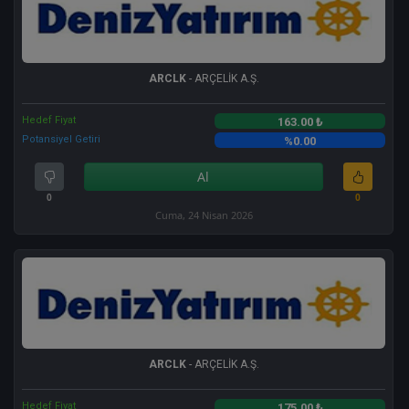
ARCLK
- ARÇELİK A.Ş.
Hedef Fiyat
163.00 ₺
Potansiyel Getiri
%0.00
Al
0
0
Cuma, 24 Nisan 2026
ARCLK
- ARÇELİK A.Ş.
Hedef Fiyat
175.00 ₺