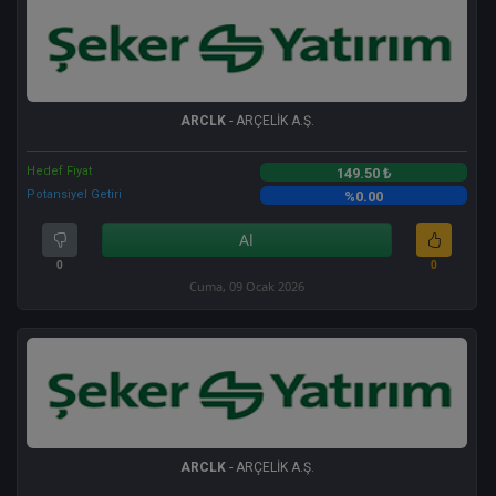
ARCLK
- ARÇELİK A.Ş.
Hedef Fiyat
149.50 ₺
Potansiyel Getiri
%0.00
Al
0
0
Cuma, 09 Ocak 2026
ARCLK
- ARÇELİK A.Ş.