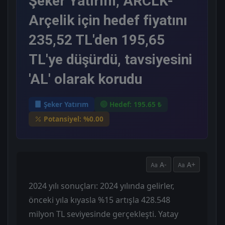
Şeker Yatırım, ARCLK-
Arçelik için hedef fiyatını
235,52 TL'den 195,65
TL'ye düşürdü, tavsiyesini
'AL' olarak korudu
Şeker Yatırım
Hedef: 195.65 ₺
Potansiyel: %0.00
A-
A+
2024 yılı sonuçları: 2024 yılında gelirler,
önceki yıla kıyasla %15 artışla 428.548
milyon TL seviyesinde gerçekleşti. Yatay