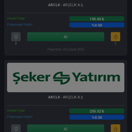
ARCLK
- ARÇELİK A.Ş.
Hedef Fiyat
195.65 ₺
Potansiyel Getiri
%0.00
Al
2
2
Pazartesi, 03 Şubat 2025
ARCLK
- ARÇELİK A.Ş.
Hedef Fiyat
235.52 ₺
Potansiyel Getiri
%0.00
Al