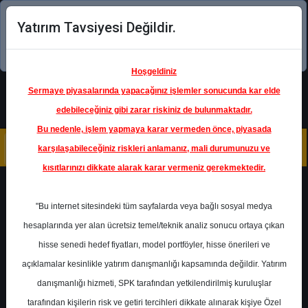
Yatırım Tavsiyesi Değildir.
Şimdi uygulamayı indirin!
Hoşgeldiniz
Sermaye piyasalarında yapacağınız işlemler sonucunda kar elde
edebileceğiniz gibi zarar riskiniz de bulunmaktadır.
Bu nedenle, işlem yapmaya karar vermeden önce, piyasada
karşılaşabileceğiniz riskleri anlamanız, mali durumunuzu ve
kısıtlarınızı dikkate alarak karar vermeniz gerekmektedir.
Geri Dön
"Bu internet sitesindeki tüm sayfalarda veya bağlı sosyal medya
hesaplarında yer alan ücretsiz temel/teknik analiz sonucu ortaya çıkan
hisse senedi hedef fiyatları, model portföyler, hisse önerileri ve
açıklamalar kesinlikle yatırım danışmanlığı kapsamında değildir. Yatırım
ARCLK
- ARÇELİK A.Ş.
danışmanlığı hizmeti, SPK tarafından yetkilendirilmiş kuruluşlar
Hedef Fiyat
195.65 ₺
tarafından kişilerin risk ve getiri tercihleri dikkate alınarak kişiye Özel