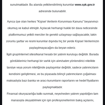
Potansiyel
%0.00
sunulmaktadır. Bu alanda yetkilendirilmiş kurumlar
www.spk.gov.tr
Getiri
adresinde bulunabilir.
Al
2
2
Ayrıca üye olan herkes "Kişisel Verilerin Korunması Kanunu" beyanımızı
Pazartesi, 03 Şubat 2025
okumuş ve kabul etmiştir. Açılacak herhangi hukiki bir dava neticesinde
platformumuz yetkili merciler ile gerekli uzlaşmayı sağlayacaktır, lakin
zorunlu şartlar ve resmi kurumlar dışında hiç bir yerde Kişisel Verilerinizin
paylaşılmayacağını da beyan ederiz.
İlgili grup/internet sitesi/kanal hesabı bir yatırım kuruluşu değildir. Burada
gördükleriniz herhangi bir varlık için alım/satım yönlendirici nitelikte
tavsiye veya yorum niteliğinde paylaşımlar değildir, sadece yatırımcıların
En Yüksek Tahmin
245,00 ₺
kendisini geliştirmesi, ve bu piyasada bilinçli yatırımcıların çoğalması
Ortalama Fiyat Tahmini
148,04 ₺
maksadıyla bazı banka ve aracı kurumların raporlarını ve hedef fiyatlarını
En Düşük Tahmin
118,00 ₺
paylaşmaktadır.
Ortalama Getiri Potansiyeli
%51.21
Finansal okuryazarlığa katkı sunmak, neye/neden yatırım yapıldığını tam
manasıyla okuyabilmek için işin profesyonellerinin bakış açılarını,