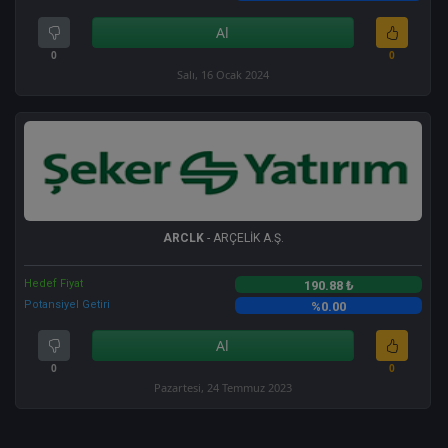
Al
0
0
Salı, 16 Ocak 2024
ARCLK
- ARÇELİK A.Ş.
Hedef Fiyat
190.88 ₺
Potansiyel Getiri
%0.00
Al
0
0
Pazartesi, 24 Temmuz 2023