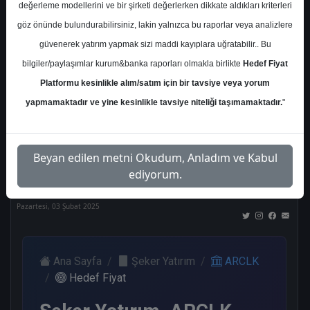
değerleme modellerini ve bir şirketi değerlerken dikkate aldıkları kriterleri
Kurum Sayısı
göz önünde bulundurabilirsiniz, lakin yalnızca bu raporlar veya analizlere
17
güvenerek yatırım yapmak sizi maddi kayıplara uğratabilir.. Bu
Al
Tut
End.
Endeks
Tavsiye
bilgiler/paylaşımlar kurum&banka raporları olmakla birlikte
Hedef Fiyat
Paralel
Üstü
Yok
Get.
Get.
Platformu kesinlikle alım/satım için bir tavsiye veya yorum
6
4
1
3
2
yapmamaktadır ve yine kesinlikle tavsiye niteliği taşımamaktadır.
"
Nötr
Beyan edilen metni Okudum, Anladım ve Kabul
1
ediyorum.
Pazartesi, 03 Şubat 2025
Ana Sayfa
Şeker Yatırım
ARCLK
Hedef Fiyat