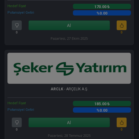
Hedef Fiyat
170.00 ₺
Potansiyel Getiri
%0.00
Al
0
0
Pazartesi, 27 Ekim 2025
ARCLK
- ARÇELİK A.Ş.
Hedef Fiyat
185.00 ₺
Potansiyel Getiri
%0.00
Al
0
0
Pazartesi, 28 Temmuz 2025