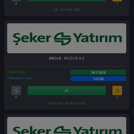
0
1
Salı, 07 Ocak 2025
ARCLK
- ARÇELİK A.Ş.
Hedef Fiyat
267.50 ₺
Potansiyel Getiri
%0.00
Al
0
0
Pazartesi, 28 Ekim 2024