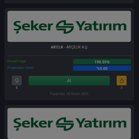
ARCLK
- ARÇELİK A.Ş.
Hedef Fiyat
190.59 ₺
Potansiyel Getiri
%0.00
Al
0
0
Pazartesi, 28 Nisan 2025