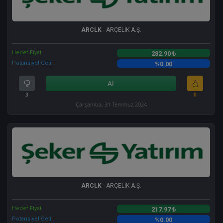
ARCLK
- ARÇELİK A.Ş.
Hedef Fiyat
282.90 ₺
Potansiyel Getiri
%0.00
Al
3
0
Çarşamba, 31 Temmuz 2024
ARCLK
- ARÇELİK A.Ş.
Hedef Fiyat
217.97 ₺
Potansiyel Getiri
%0.00