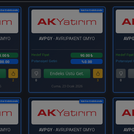
ılım Endeksinde
Katılım Endeksinde
 GMYO
AVPGY
- AVRUPAKENT GMYO
AVP
Hedef Fiyat
Hedef Fiyat
3.00 ₺
90.00 ₺
Potansiyel Getiri
Potansiyel 
00.00
%0.00
Endeks Üstü Get.
2
0
3
0
6
Cuma, 23 Ocak 2026
ılım Endeksinde
Katılım Endeksinde
 GMYO
AVPGY
- AVRUPAKENT GMYO
AVP