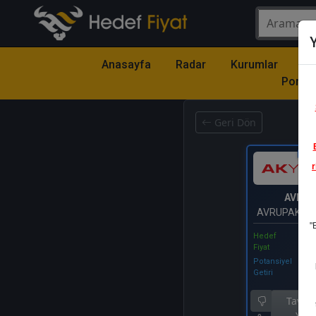
Y
Anasayfa
Radar
Kurumlar
Mo
Portfö
Geri Dön
Katıl
r
AVPG
AVRUPAKEN
"
Hedef
Fiyat
Potansiyel
Getiri
Tavsiy
Yok