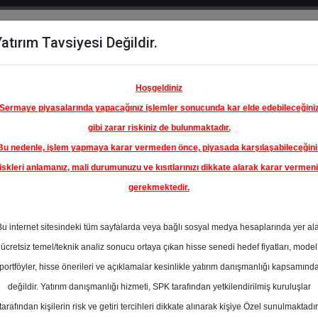
atırım Tavsiyesi Değildir.
del
Hisse
Öne
Raporlar
Partnerlerimi
y
Karşılaştır
Çıkanlar
Hoşgeldiniz
Sermaye piyasalarında yapacağınız işlemler sonucunda kar elde edebileceğini
gibi zarar riskiniz de bulunmaktadır.
Bu nedenle, işlem yapmaya karar vermeden önce, piyasada karşılaşabileceğini
ım Endeksinde
iskleri anlamanız, mali durumunuzu ve kısıtlarınızı dikkate alarak karar vermen
gerekmektedir.
Y
-
T GMYO
Bu internet sitesindeki tüm sayfalarda veya bağlı sosyal medya hesaplarında yer al
78.00 ₺
ücretsiz temel/teknik analiz sonucu ortaya çıkan hisse senedi hedef fiyatları, model
En Yüksek Tahmi
%0.00
portföyler, hisse önerileri ve açıklamalar kesinlikle yatırım danışmanlığı kapsamınd
Ortalama Fiyat
değildir. Yatırım danışmanlığı hizmeti, SPK tarafından yetkilendirilmiş kuruluşlar
Tahmini
e
tarafından kişilerin risk ve getiri tercihleri dikkate alınarak kişiye Özel sunulmaktadır
En Düşük Tahmi