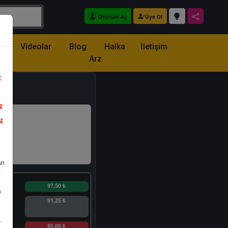
Oturum Aç
Üye Ol
z
Videolar
Blog
Halka
İletişim
Arz
z
z
iz
an
n
97,50 ₺
a
91,25 ₺
.
n
85,00 ₺