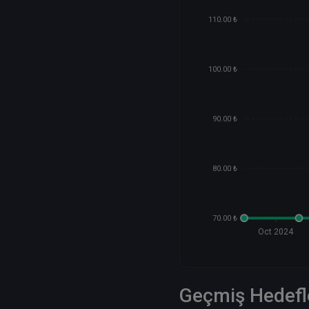
110.00 ₺
100.00 ₺
90.00 ₺
80.00 ₺
70.00 ₺
Oct 2024
Geçmiş Hedefl