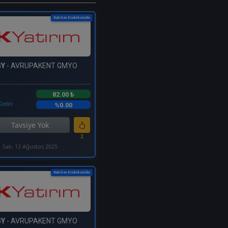
Katılım Endeksinde
GY
- AVRUPAKENT GMYO
82.00 ₺
Getiri
%0.00
Tavsiye Yok
2
Salı, 12 Ağustos 2025
Katılım Endeksinde
GY
- AVRUPAKENT GMYO