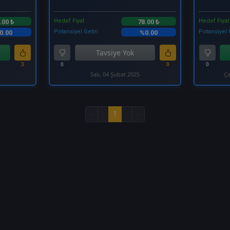
Hedef Fiyat
Hedef Fiyat
.00 ₺
78.00 ₺
Potansiyel Getiri
Potansiyel 
0.00
%0.00
Tavsiye Yok
3
0
0
0
Salı, 04 Şubat 2025
Ça
«
‹
1
›
»