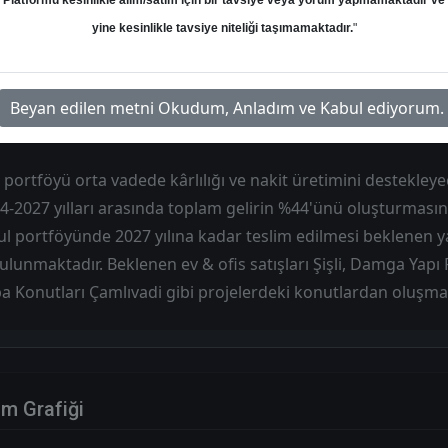
Platformu kesinlikle alım/satım için bir tavsiye veya yorum yapmamaktadır ve
yine kesinlikle tavsiye niteliği taşımamaktadır.
"
Hedef: 78.00 ₺
Potansiyel: %0.00
Beyan edilen metni Okudum, Anladım ve Kabul ediyorum.
ortföyü orta vadede kârlılığı ve nakit üretimini destekleye
024-2027 yılları arasında toplam gelirin %44'ünü oluşturmasın
l portföyünde 2027 yılına kadar teslim edilmesi beklenen y
lunmaktadır. Beklenen ev & ofis satışları Şişli, Damga Yapı Fe
a Konutları Çamlıvadi gibi projelerdeki konutlardan oluşma
im Grafiği