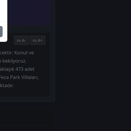
A-
A+
cektir: Konut ve
ı bekliyoruz.
aklaşık 473 adet
za Park Villaları,
ktadır.