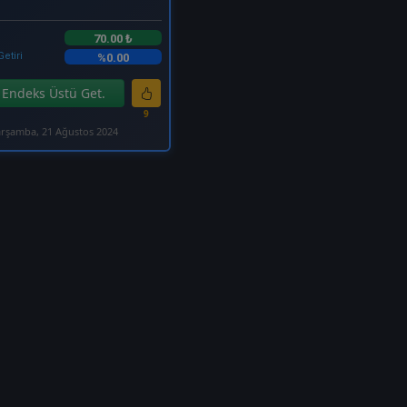
70.00 ₺
Getiri
%0.00
Endeks Üstü Get.
9
rşamba, 21 Ağustos 2024