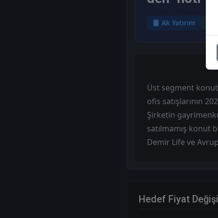
Ak Yatırım
Üst segment konut p
ofis satışlarının 2
Şirketin gayrimenku
satılmamış konut bu
Demir Life ve Avrup
Hedef Fiyat Değiş