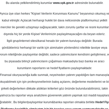
0
Bu alanda yetkilendirilmiş kurumlar
www.spk.gov.tr
adresinde bulunabilir.
Ortalama Getiri
t 2025
Potansiyeli
Ayrıca üye olan herkes "Kişisel Verilerin Korunması Kanunu" beyanımızı okumuş v
kabul etmiştir. Açılacak herhangi hukiki bir dava neticesinde platformumuz yetkili
merciler ile gerekli uzlaşmayı sağlayacaktır, lakin zorunlu şartlar ve resmi kurumlar
Al
dışında hiç bir yerde Kişisel Verilerinizin paylaşılmayacağını da beyan ederiz.
Kurum Sayısı
İlgili grup/internet sitesi/kanal hesabı bir yatırım kuruluşu değildir. Burada
2
1
gördükleriniz herhangi bir varlık için alım/satım yönlendirici nitelikte tavsiye veya
yorum niteliğinde paylaşımlar değildir, sadece yatırımcıların kendisini geliştirmesi, v
Salı, 04 Şubat 2025
bu piyasada bilinçli yatırımcıların çoğalması maksadıyla bazı banka ve aracı
kurumların raporlarını ve hedef fiyatlarını paylaşmaktadır.
Finansal okuryazarlığa katkı sunmak, neye/neden yatırım yapıldığını tam manasıyl
k Yatırım
AVPGY
Hedef Fiyat
okuyabilmek için işin profesyonellerinin bakış açılarını, değerleme modellerini ve bi
 AVPGY-Avrupakent GYO için hedef f
şirketi değerlerken dikkate aldıkları kriterleri göz önünde bulundurabilirsiniz, lakin
yalnızca bu raporlar veya analizlere güvenerek yatırım yapmak sizi maddi kayıplar
'ye yükseltti, tavsiyesini "endeks üs
ğratabilir.. Bu bilgiler/paylaşımlar kurum&banka raporları olmakla birlikte
Hedef Fiy
indirdi.