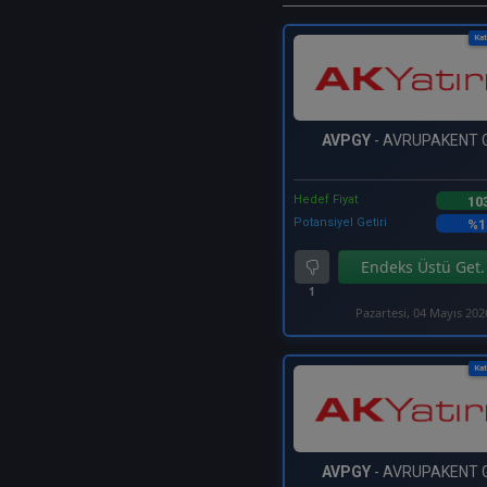
Kat
AVPGY
- AVRUPAKENT
Hedef Fiyat
10
Potansiyel Getiri
%1
Endeks Üstü Get.
1
Pazartesi, 04 Mayıs 202
Kat
AVPGY
- AVRUPAKENT