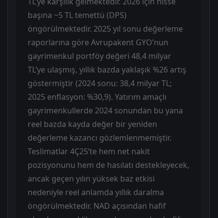
TL’ye karşılık gelmektedir. 2026 için hisse
başına ~5 TL temettü (DPS)
öngörülmektedir. 2025 yıl sonu değerleme
raporlarına göre Avrupakent GYO’nun
gayrimenkul portföy değeri 48,4 milyar
TL’ye ulaşmış, yıllık bazda yaklaşık %26 artış
göstermiştir (2024 sonu: 38,4 milyar TL;
2025 enflasyon: %30,9). Yatırım amaçlı
gayrimenkullerde 2024 sonundan bu yana
reel bazda kayda değer bir yeniden
değerleme kazancı gözlemlenmemiştir.
Teslimatlar 4Ç25’te hem net nakit
pozisyonunu hem de hasılatı destekleyecek,
ancak geçen yılın yüksek baz etkisi
nedeniyle reel anlamda yıllık daralma
öngörülmektedir. NAD açısından hafif