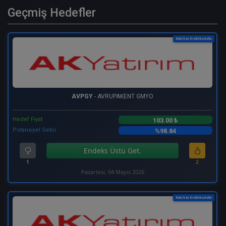
Geçmiş Hedefler
Katılım Endeksinde
AVPGY
- AVRUPAKENT GMYO
Hedef Fiyat
103.00 ₺
Potansiyel Getiri
%98.84
Endeks Üstü Get.
1
2
Pazartesi, 04 Mayıs 2026
Katılım Endeksinde