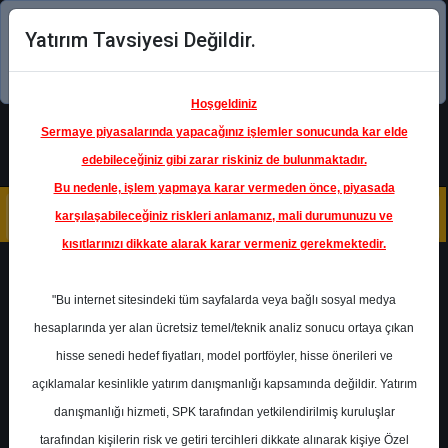
Yatırım Tavsiyesi Değildir.
Şimdi uygulamayı indirin!
Hoşgeldiniz
Sermaye piyasalarında yapacağınız işlemler sonucunda kar elde
edebileceğiniz gibi zarar riskiniz de bulunmaktadır.
Bu nedenle, işlem yapmaya karar vermeden önce, piyasada
karşılaşabileceğiniz riskleri anlamanız, mali durumunuzu ve
kısıtlarınızı dikkate alarak karar vermeniz gerekmektedir.
Geri Dön
"Bu internet sitesindeki tüm sayfalarda veya bağlı sosyal medya
Katılım Endeksinde
hesaplarında yer alan ücretsiz temel/teknik analiz sonucu ortaya çıkan
hisse senedi hedef fiyatları, model portföyler, hisse önerileri ve
açıklamalar kesinlikle yatırım danışmanlığı kapsamında değildir. Yatırım
AVPGY
- AVRUPAKENT GMYO
danışmanlığı hizmeti, SPK tarafından yetkilendirilmiş kuruluşlar
Hedef Fiyat
90.00 ₺
tarafından kişilerin risk ve getiri tercihleri dikkate alınarak kişiye Özel