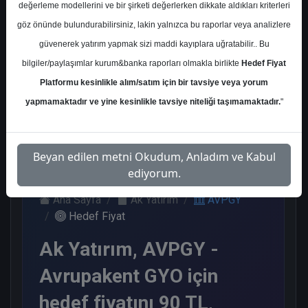
değerleme modellerini ve bir şirketi değerlerken dikkate aldıkları kriterleri
Kurum Sayısı
göz önünde bulundurabilirsiniz, lakin yalnızca bu raporlar veya analizlere
2
güvenerek yatırım yapmak sizi maddi kayıplara uğratabilir.. Bu
Al
Endeks Üstü Get.
bilgiler/paylaşımlar kurum&banka raporları olmakla birlikte
Hedef Fiyat
Platformu kesinlikle alım/satım için bir tavsiye veya yorum
1
1
yapmamaktadır ve yine kesinlikle tavsiye niteliği taşımamaktadır.
"
Cuma, 23 Ocak 2026
Beyan edilen metni Okudum, Anladım ve Kabul
ediyorum.
Ana Sayfa
Ak Yatırım
AVPGY
Hedef Fiyat
Ak Yatırım, AVPGY -
Avrupakent GYO için
hedef fiyatını 90 TL,