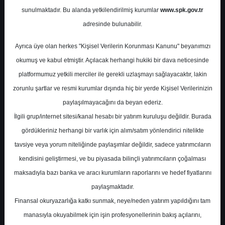
Potansiyel
%0.00
sunulmaktadır. Bu alanda yetkilendirilmiş kurumlar
www.spk.gov.tr
Getiri
adresinde bulunabilir.
Endeks Üstü
Get.
0
3
Ayrıca üye olan herkes "Kişisel Verilerin Korunması Kanunu" beyanımızı
Cuma, 23 Ocak 2026
okumuş ve kabul etmiştir. Açılacak herhangi hukiki bir dava neticesinde
platformumuz yetkili merciler ile gerekli uzlaşmayı sağlayacaktır, lakin
zorunlu şartlar ve resmi kurumlar dışında hiç bir yerde Kişisel Verilerinizin
paylaşılmayacağını da beyan ederiz.
İlgili grup/internet sitesi/kanal hesabı bir yatırım kuruluşu değildir. Burada
gördükleriniz herhangi bir varlık için alım/satım yönlendirici nitelikte
tavsiye veya yorum niteliğinde paylaşımlar değildir, sadece yatırımcıların
En Yüksek Tahmin
97,50 ₺
kendisini geliştirmesi, ve bu piyasada bilinçli yatırımcıların çoğalması
Ortalama Fiyat Tahmini
91,25 ₺
maksadıyla bazı banka ve aracı kurumların raporlarını ve hedef fiyatlarını
En Düşük Tahmin
85,00 ₺
paylaşmaktadır.
Ortalama Getiri Potansiyeli
Finansal okuryazarlığa katkı sunmak, neye/neden yatırım yapıldığını tam
%76.16
manasıyla okuyabilmek için işin profesyonellerinin bakış açılarını,