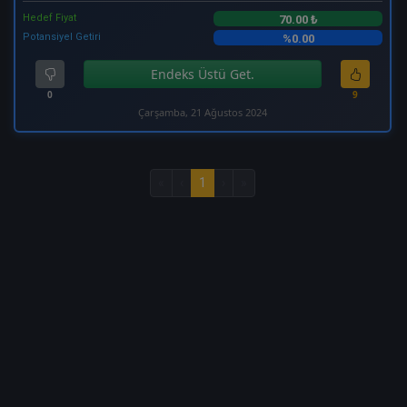
Hedef Fiyat
70.00 ₺
Potansiyel Getiri
%0.00
Endeks Üstü Get.
0
9
Çarşamba, 21 Ağustos 2024
«
‹
1
›
»