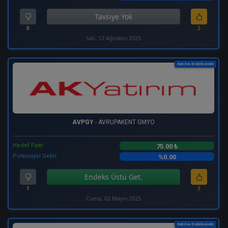
Tavsiye Yok
0
2
Salı, 12 Ağustos 2025
Katılım Endeksinde
AVPGY
- AVRUPAKENT GMYO
Hedef Fiyat
75.00 ₺
Potansiyel Getiri
%0.00
Endeks Üstü Get.
1
3
Cuma, 02 Mayıs 2025
Katılım Endeksinde