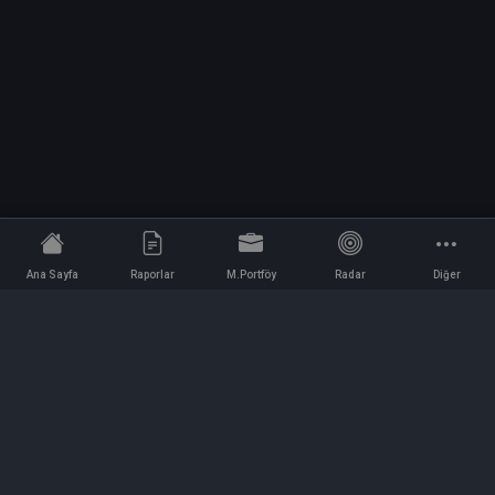
Ana Sayfa
Raporlar
M.Portföy
Radar
Diğer