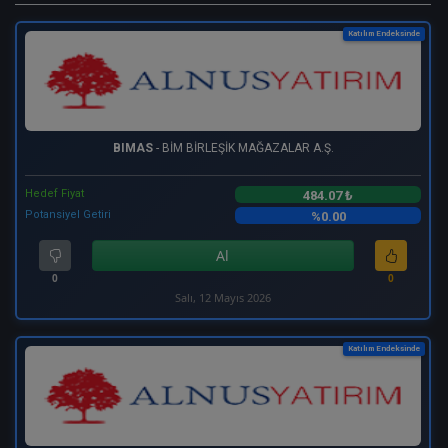
Katılım Endeksinde
BIMAS
- BİM BİRLEŞİK MAĞAZALAR A.Ş.
Hedef Fiyat
484.07 ₺
Potansiyel Getiri
%0.00
Al
0
0
Salı, 12 Mayıs 2026
Katılım Endeksinde