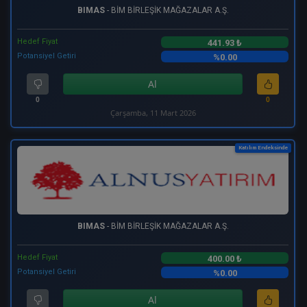
BIMAS
- BİM BİRLEŞİK MAĞAZALAR A.Ş.
Hedef Fiyat
441.93 ₺
Potansiyel Getiri
%0.00
Al
0
0
Çarşamba, 11 Mart 2026
Katılım Endeksinde
BIMAS
- BİM BİRLEŞİK MAĞAZALAR A.Ş.
Hedef Fiyat
400.00 ₺
Potansiyel Getiri
%0.00
Al