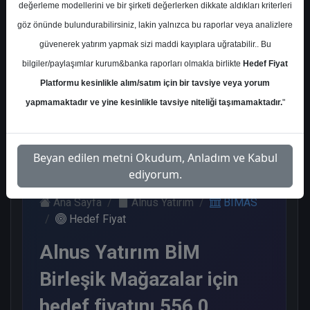
değerleme modellerini ve bir şirketi değerlerken dikkate aldıkları kriterleri
Kurum Sayısı
göz önünde bulundurabilirsiniz, lakin yalnızca bu raporlar veya analizlere
20
güvenerek yatırım yapmak sizi maddi kayıplara uğratabilir.. Bu
Al
End.
Endeks
Tavsiye
bilgiler/paylaşımlar kurum&banka raporları olmakla birlikte
Hedef Fiyat
Paralel
Üstü Get.
Yok
Platformu kesinlikle alım/satım için bir tavsiye veya yorum
Get.
14
4
1
1
yapmamaktadır ve yine kesinlikle tavsiye niteliği taşımamaktadır.
"
Perşembe, 13 Haziran 2024
Beyan edilen metni Okudum, Anladım ve Kabul
ediyorum.
Ana Sayfa
Alnus Yatırım
BIMAS
Hedef Fiyat
Alnus Yatırım BİM
Birleşik Mağazalar için
hedef fiyatını 556,0