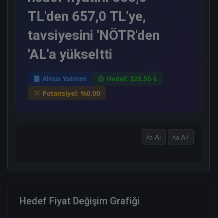
TL'den 657,0 TL'ye,
tavsiyesini 'NÖTR'den
'AL'a yükseltti
Alnus Yatırım
Hedef: 328.50 ₺
Potansiyel: %0.00
A-
A+
Hedef Fiyat Değişim Grafiği