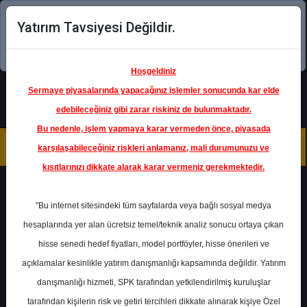
Yatırım Tavsiyesi Değildir.
Şimdi uygulamayı indirin!
Hoşgeldiniz
Sermaye piyasalarında yapacağınız işlemler sonucunda kar elde
edebileceğiniz gibi zarar riskiniz de bulunmaktadır.
Bu nedenle, işlem yapmaya karar vermeden önce, piyasada
karşılaşabileceğiniz riskleri anlamanız, mali durumunuzu ve
kısıtlarınızı dikkate alarak karar vermeniz gerekmektedir.
Geri Dön
"Bu internet sitesindeki tüm sayfalarda veya bağlı sosyal medya
Katılım Endeksinde
hesaplarında yer alan ücretsiz temel/teknik analiz sonucu ortaya çıkan
hisse senedi hedef fiyatları, model portföyler, hisse önerileri ve
açıklamalar kesinlikle yatırım danışmanlığı kapsamında değildir. Yatırım
BIMAS
- BİM BİRLEŞİK
MAĞAZALAR A.Ş.
danışmanlığı hizmeti, SPK tarafından yetkilendirilmiş kuruluşlar
Hedef Fiyat
328.50 ₺
tarafından kişilerin risk ve getiri tercihleri dikkate alınarak kişiye Özel