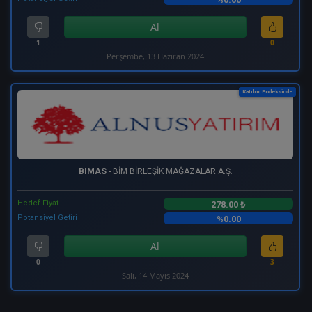
Al
1
0
Perşembe, 13 Haziran 2024
Katılım Endeksinde
BIMAS
- BİM BİRLEŞİK MAĞAZALAR A.Ş.
Hedef Fiyat
278.00 ₺
Potansiyel Getiri
%0.00
Al
0
3
Salı, 14 Mayıs 2024