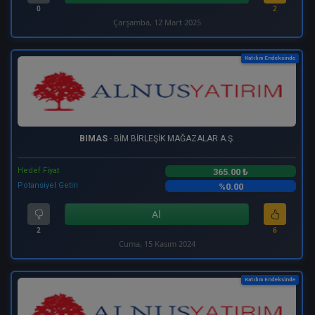
0
2
Çarşamba, 12 Mart 2025
Katılım Endeksinde
BIMAS
- BİM BİRLEŞİK MAĞAZALAR A.Ş.
Hedef Fiyat
365.00 ₺
Potansiyel Getiri
%0.00
Al
2
6
Cuma, 15 Kasım 2024
Katılım Endeksinde