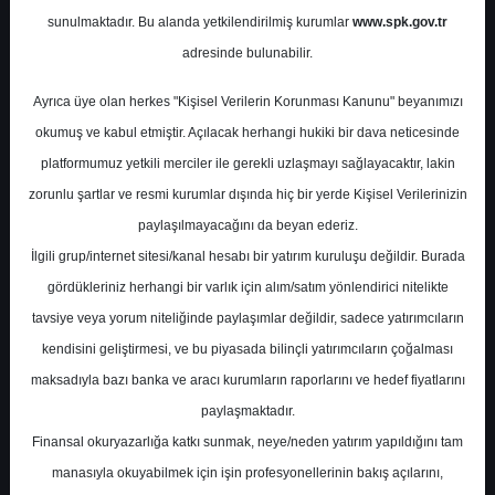
Potansiyel
%0.00
sunulmaktadır. Bu alanda yetkilendirilmiş kurumlar
www.spk.gov.tr
Getiri
adresinde bulunabilir.
Al
1
0
Ayrıca üye olan herkes "Kişisel Verilerin Korunması Kanunu" beyanımızı
Perşembe, 13 Haziran 2024
okumuş ve kabul etmiştir. Açılacak herhangi hukiki bir dava neticesinde
platformumuz yetkili merciler ile gerekli uzlaşmayı sağlayacaktır, lakin
zorunlu şartlar ve resmi kurumlar dışında hiç bir yerde Kişisel Verilerinizin
paylaşılmayacağını da beyan ederiz.
İlgili grup/internet sitesi/kanal hesabı bir yatırım kuruluşu değildir. Burada
gördükleriniz herhangi bir varlık için alım/satım yönlendirici nitelikte
tavsiye veya yorum niteliğinde paylaşımlar değildir, sadece yatırımcıların
En Yüksek Tahmin
533,50 ₺
kendisini geliştirmesi, ve bu piyasada bilinçli yatırımcıların çoğalması
Ortalama Fiyat Tahmini
495,37 ₺
maksadıyla bazı banka ve aracı kurumların raporlarını ve hedef fiyatlarını
En Düşük Tahmin
457,50 ₺
paylaşmaktadır.
Ortalama Getiri Potansiyeli
%28.42
Finansal okuryazarlığa katkı sunmak, neye/neden yatırım yapıldığını tam
manasıyla okuyabilmek için işin profesyonellerinin bakış açılarını,