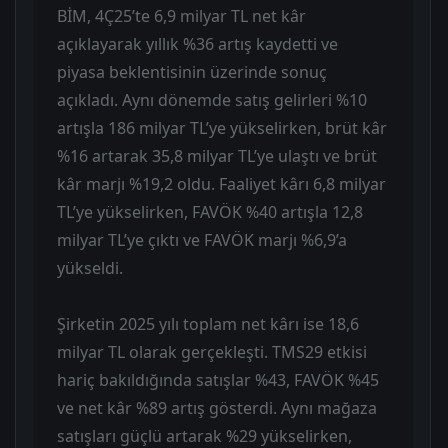
BİM, 4Ç25’te 6,9 milyar TL net kâr
açıklayarak yıllık %36 artış kaydetti ve
piyasa beklentisinin üzerinde sonuç
açıkladı. Aynı dönemde satış gelirleri %10
artışla 186 milyar TL’ye yükselirken, brüt kâr
%16 artarak 35,8 milyar TL’ye ulaştı ve brüt
kâr marjı %19,2 oldu. Faaliyet kârı 6,8 milyar
TL’ye yükselirken, FAVÖK %40 artışla 12,8
milyar TL’ye çıktı ve FAVÖK marjı %6,9’a
yükseldi.
Şirketin 2025 yılı toplam net kârı ise 18,6
milyar TL olarak gerçekleşti. TMS29 etkisi
hariç bakıldığında satışlar %43, FAVÖK %45
ve net kâr %89 artış gösterdi. Aynı mağaza
satışları güçlü artarak %29 yükselirken,