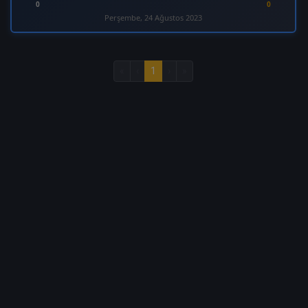
0
0
Perşembe, 24 Ağustos 2023
«
‹
1
›
»