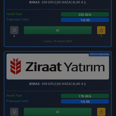
BIMAS
- BİM BİRLEŞİK MAĞAZALAR A.Ş.
Hedef Fiyat
225.00 ₺
Potansiyel Getiri
%0.00
Al
0
1
Cuma, 10 Kasım 2023
Katılım Endeksinde
BIMAS
- BİM BİRLEŞİK MAĞAZALAR A.Ş.
Hedef Fiyat
170.00 ₺
Potansiyel Getiri
%0.00
Al