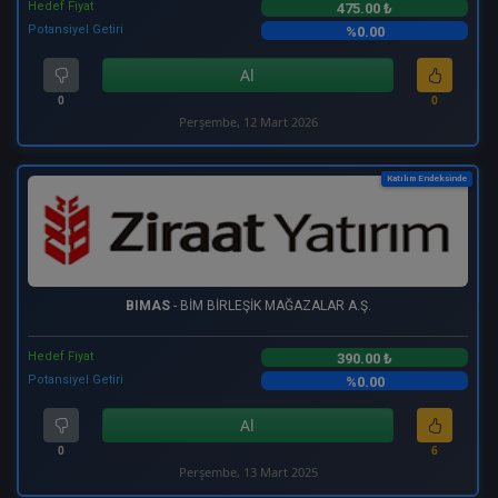
Hedef Fiyat
475.00 ₺
Potansiyel Getiri
%0.00
Al
0
0
Perşembe, 12 Mart 2026
Katılım Endeksinde
BIMAS
- BİM BİRLEŞİK MAĞAZALAR A.Ş.
Hedef Fiyat
390.00 ₺
Potansiyel Getiri
%0.00
Al
0
6
Perşembe, 13 Mart 2025