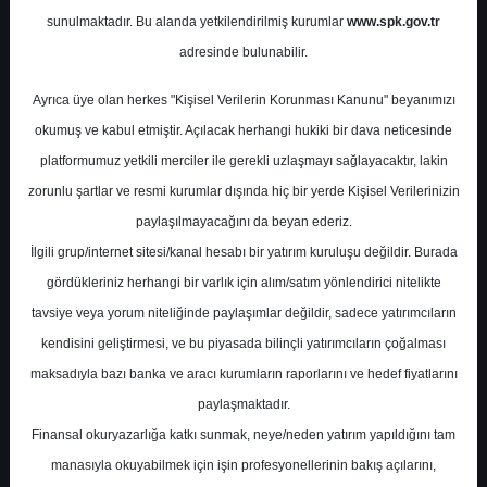
Potansiyel
%0.00
sunulmaktadır. Bu alanda yetkilendirilmiş kurumlar
www.spk.gov.tr
Getiri
adresinde bulunabilir.
Al
0
0
Ayrıca üye olan herkes "Kişisel Verilerin Korunması Kanunu" beyanımızı
Perşembe, 12 Mart 2026
okumuş ve kabul etmiştir. Açılacak herhangi hukiki bir dava neticesinde
platformumuz yetkili merciler ile gerekli uzlaşmayı sağlayacaktır, lakin
zorunlu şartlar ve resmi kurumlar dışında hiç bir yerde Kişisel Verilerinizin
paylaşılmayacağını da beyan ederiz.
İlgili grup/internet sitesi/kanal hesabı bir yatırım kuruluşu değildir. Burada
gördükleriniz herhangi bir varlık için alım/satım yönlendirici nitelikte
tavsiye veya yorum niteliğinde paylaşımlar değildir, sadece yatırımcıların
En Yüksek Tahmin
540,00 ₺
kendisini geliştirmesi, ve bu piyasada bilinçli yatırımcıların çoğalması
Ortalama Fiyat Tahmini
497,37 ₺
maksadıyla bazı banka ve aracı kurumların raporlarını ve hedef fiyatlarını
En Düşük Tahmin
457,50 ₺
paylaşmaktadır.
Ortalama Getiri Potansiyeli
%28.77
Finansal okuryazarlığa katkı sunmak, neye/neden yatırım yapıldığını tam
manasıyla okuyabilmek için işin profesyonellerinin bakış açılarını,