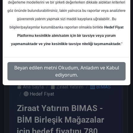
değerleme modellerini ve bir şirketi değerlerken dikkate aldıkları kriterleri
Kurum Sayısı
göz önünde bulundurabilirsiniz, lakin yalnızca bu raporlar veya analizlere
20
güvenerek yatırım yapmak sizi maddi kayıplara uğratabilir.. Bu
Al
End.
Endeks
Tavsiye
bilgiler/paylaşımlar kurum&banka raporları olmakla birlikte
Hedef Fiyat
Paralel
Üstü Get.
Yok
Platformu kesinlikle alım/satım için bir tavsiye veya yorum
Get.
14
4
1
1
yapmamaktadır ve yine kesinlikle tavsiye niteliği taşımamaktadır.
"
Perşembe, 12 Mart 2026
Beyan edilen metni Okudum, Anladım ve Kabul
ediyorum.
Ana Sayfa
Ziraat Yatırım
BIMAS
Hedef Fiyat
Ziraat Yatırım BIMAS -
BİM Birleşik Mağazalar
için hedef fiyatını 780