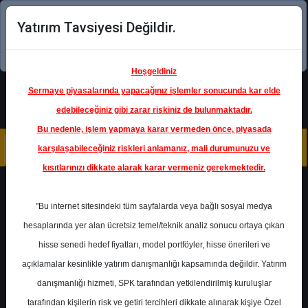
Yatırım Tavsiyesi Değildir.
Şimdi uygulamayı indirin!
Hoşgeldiniz
Sermaye piyasalarında yapacağınız işlemler sonucunda kar elde
edebileceğiniz gibi zarar riskiniz de bulunmaktadır.
Bu nedenle, işlem yapmaya karar vermeden önce, piyasada
karşılaşabileceğiniz riskleri anlamanız, mali durumunuzu ve
kısıtlarınızı dikkate alarak karar vermeniz gerekmektedir.
Geri Dön
"Bu internet sitesindeki tüm sayfalarda veya bağlı sosyal medya
Katılım Endeksinde
hesaplarında yer alan ücretsiz temel/teknik analiz sonucu ortaya çıkan
hisse senedi hedef fiyatları, model portföyler, hisse önerileri ve
açıklamalar kesinlikle yatırım danışmanlığı kapsamında değildir. Yatırım
BIMAS
- BİM BİRLEŞİK
MAĞAZALAR A.Ş.
danışmanlığı hizmeti, SPK tarafından yetkilendirilmiş kuruluşlar
Hedef Fiyat
475.00 ₺
tarafından kişilerin risk ve getiri tercihleri dikkate alınarak kişiye Özel