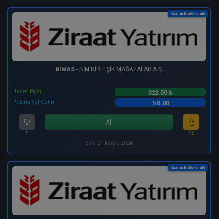
Katılım Endeksinde
BIMAS
- BİM BİRLEŞİK MAĞAZALAR A.Ş.
Hedef Fiyat
322.50 ₺
Potansiyel Getiri
%0.00
Al
1
12
Salı, 21 Mayıs 2024
Katılım Endeksinde