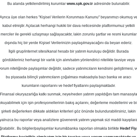
0
Bu alanda yetkilendirilmiş kurumlar
www.spk.gov.tr
adresinde bulunabilir.
Ortalama Getiri
Potansiyeli
ık 2025
Ayrıca üye olan herkes "Kişisel Verilerin Korunması Kanunu" beyanımızı okumuş v
kabul etmiştir. Açılacak herhangi hukiki bir dava neticesinde platformumuz yetkili
merciler ile gerekli uzlaşmayı sağlayacaktır, lakin zorunlu şartlar ve resmi kurumlar
Tut
dışında hiç bir yerde Kişisel Verilerinizin paylaşılmayacağını da beyan ederiz.
Kurum Sayısı
İlgili grup/internet sitesi/kanal hesabı bir yatırım kuruluşu değildir. Burada
2
1
gördükleriniz herhangi bir varlık için alım/satım yönlendirici nitelikte tavsiye veya
yorum niteliğinde paylaşımlar değildir, sadece yatırımcıların kendisini geliştirmesi, v
Cuma, 26 Aralık 2025
bu piyasada bilinçli yatırımcıların çoğalması maksadıyla bazı banka ve aracı
kurumların raporlarını ve hedef fiyatlarını paylaşmaktadır.
Finansal okuryazarlığa katkı sunmak, neye/neden yatırım yapıldığını tam manasıyl
edik Yatırım
BRISA
Hedef Fiyat
okuyabilmek için işin profesyonellerinin bakış açılarını, değerleme modellerini ve bi
ım, BRISA - Brisa için hedef fiyatını
şirketi değerlerken dikkate aldıkları kriterleri göz önünde bulundurabilirsiniz, lakin
yalnızca bu raporlar veya analizlere güvenerek yatırım yapmak sizi maddi kayıplar
e revize ederken tavsiyesini 'Endek
ğratabilir.. Bu bilgiler/paylaşımlar kurum&banka raporları olmakla birlikte
Hedef Fiy
ak korudu.