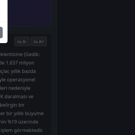
A-
A+
klentisine (Gedik:
 de 1.637 milyon
lar, yıllık bazda
iyle operasyonel
leri nedeniyle
ÖK daralması ve
belirgin bir
r bir yıllık büyüme
inin %19 üzerinde
 işlem görmektedir.