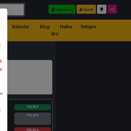
Oturum Aç
Üye Ol
z
Videolar
Blog
Halka
İletişim
Arz
z
z
iz
an
n
110,50 ₺
a
110,20 ₺
.
n
109,90 ₺