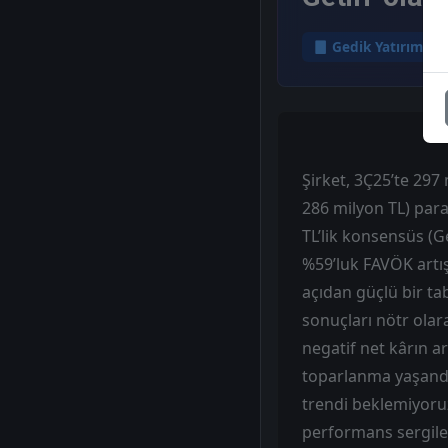
Gedik Yatırım
Şirket, 3Ç25’te 297
286 milyon TL) para
TL’lik konsensüs (G
%59’luk FAVÖK artış
açıdan güçlü bir ta
sonuçları nötr olar
negatif net kârın a
toparlanma yaşandı
trendi beklemiyoru
performans sergile