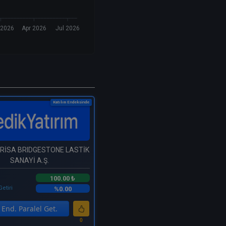
 2026
Apr 2026
Jul 2026
Katılım Endeksinde
BRİSA BRIDGESTONE LASTİK
SANAYİ A.Ş.
100.00 ₺
Getiri
%0.00
End. Paralel Get.
0