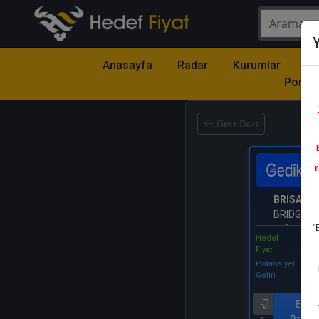
Y
Anasayfa
Radar
Kurumlar
Mo
Portfö
Geri Dön
Katıl
r
BRISA
- B
BRIDGES
"
LASTİK SANA
Hedef
Fiyat
Potansiyel
Getiri
End.
Parale