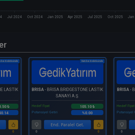
24
Jul 2024
Oct 2024
Jan 2025
Apr 2025
Jul 2025
Oct 2025
Jan
er
ılım Endeksinde
Katılım Endeksinde
E LASTİK
BRISA
- BRİSA BRIDGESTONE LASTİK
BRISA
- 
SANAYİ A.Ş.
Hedef Fiyat
Hedef Fiyat
0.50 ₺
105.10 ₺
Potansiyel Getiri
Potansiyel 
0.14
%0.00
End. Paralel Get.
0
0
0
0