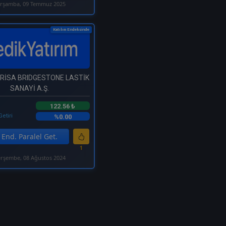
rşamba, 09 Temmuz 2025
Katılım Endeksinde
BRİSA BRIDGESTONE LASTİK
SANAYİ A.Ş.
122.56 ₺
Getiri
%0.00
End. Paralel Get.
1
rşembe, 08 Ağustos 2024