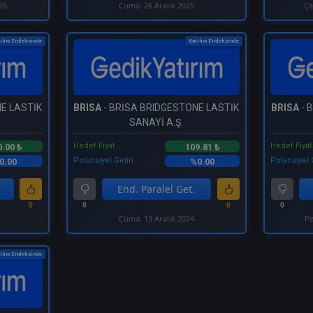
26
Cuma, 26 Aralık 2025
Ça
ılım Endeksinde
Katılım Endeksinde
E LASTİK
BRISA
- BRİSA BRIDGESTONE LASTİK
BRISA
- 
SANAYİ A.Ş.
Hedef Fiyat
Hedef Fiyat
0.00 ₺
109.81 ₺
Potansiyel Getiri
Potansiyel 
0.00
%0.00
End. Paralel Get.
0
0
0
0
Cuma, 13 Aralık 2024
Pe
ılım Endeksinde