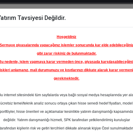
atırım Tavsiyesi Değildir.
del
Hisse
Öne
Raporlar
Partnerlerimi
y
Karşılaştır
Çıkanlar
Hoşgeldiniz
Sermaye piyasalarında yapacağınız işlemler sonucunda kar elde edebileceğini
gibi zarar riskiniz de bulunmaktadır.
Bu nedenle, işlem yapmaya karar vermeden önce, piyasada karşılaşabileceğini
ım Endeksinde
iskleri anlamanız, mali durumunuzu ve kısıtlarınızı dikkate alarak karar vermen
gerekmektedir.
RİSA
TONE
Bu internet sitesindeki tüm sayfalarda veya bağlı sosyal medya hesaplarında yer al
Yİ A.Ş.
105.10 ₺
ücretsiz temel/teknik analiz sonucu ortaya çıkan hisse senedi hedef fiyatları, model
En Yüksek Tahmi
%0.00
portföyler, hisse önerileri ve açıklamalar kesinlikle yatırım danışmanlığı kapsamınd
Ortalama Fiyat
değildir. Yatırım danışmanlığı hizmeti, SPK tarafından yetkilendirilmiş kuruluşlar
Tahmini
tarafından kişilerin risk ve getiri tercihleri dikkate alınarak kişiye Özel sunulmaktadır
En Düşük Tahmi
l