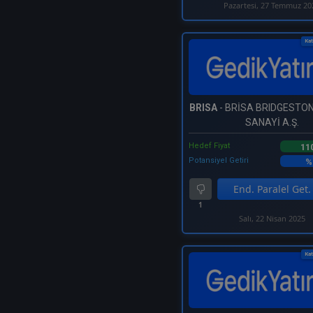
Pazartesi, 27 Temmuz 20
Kat
BRISA
- BRİSA BRIDGESTON
SANAYİ A.Ş.
Hedef Fiyat
11
Potansiyel Getiri
%
End. Paralel Get.
1
Salı, 22 Nisan 2025
Kat