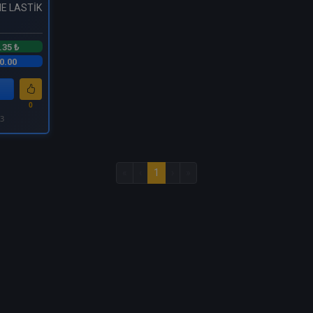
E LASTİK
.35 ₺
0.00
0
23
«
‹
1
›
»