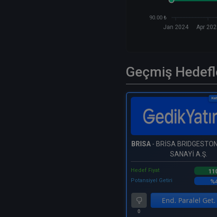
90.00 ₺
Jan 2024
Apr 20
Geçmiş Hedefl
Kat
BRISA
- BRİSA BRIDGESTON
SANAYİ A.Ş.
Hedef Fiyat
11
Potansiyel Getiri
%4
End. Paralel Get.
0