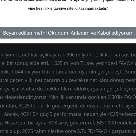
Platformu kesinlikle alım/satım için bir tavsiye veya yorum yapmamaktadır ve
yine kesinlikle tavsiye niteliği taşımamaktadır.
"
Hedef: 105.10 ₺
Potansiyel: %0.00
Beyan edilen metni Okudum, Anladım ve Kabul ediyorum.
 milyon TL net kâr açıklayarak 306 milyon TL’lik konsensüs be
lel bir sonuç elde etti. 1.635 milyon TL seviyesindeki FAVÖK
edik: 1.644 milyon TL) ile tamamen uyumlu gerçekleşti. Sonuç
ı ve geçen yılki net zararın bu çeyrekte net kâra dönüşmes
bloya işaret etse de, beklentilere oldukça yakın gerçekleşme
ak değerlendiriyoruz. Yılın ilk yarısında görülen %50’lik FAV
rdından, 3Ç25’te her iki göstergede de düşük bazın etkisiyle 
. Ancak, 4Ç24’ün güçlü performansı nedeniyle 4Ç25’te benze
z. Hisse son bir ayda %18 artış göstererek BIST-100 endeks
miş olup, 2025 tahminlerine göre 5,7x FD/FAVÖK çarpanıyla