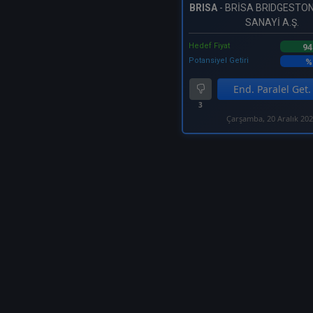
BRISA
- BRİSA BRIDGESTON
SANAYİ A.Ş.
Hedef Fiyat
94
Potansiyel Getiri
%
End. Paralel Get.
3
Çarşamba, 20 Aralık 20