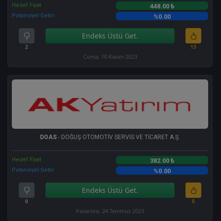
Hedef Fiyat
448.00 ₺
Potansiyel Getiri
%0.00
Endeks Üstü Get.
2
13
Cuma, 10 Kasım 2023
DOAS
- DOĞUŞ OTOMOTİV SERVİS VE TİCARET A.Ş.
Hedef Fiyat
382.00 ₺
Potansiyel Getiri
%0.00
Endeks Üstü Get.
0
0
Pazartesi, 24 Temmuz 2023