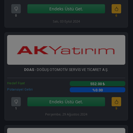
Endeks Üstü Get.
0
6
Salı, 03 Eylül 2024
DOAS
- DOĞUŞ OTOMOTİV SERVİS VE TİCARET A.Ş.
Hedef Fiyat
552.00 ₺
Potansiyel Getiri
%0.00
Endeks Üstü Get.
1
9
Perşembe, 29 Ağustos 2024