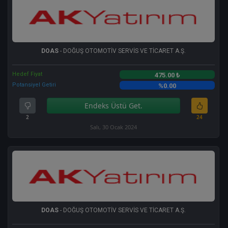
DOAS
- DOĞUŞ OTOMOTİV SERVİS VE TİCARET A.Ş.
Hedef Fiyat
475.00 ₺
Potansiyel Getiri
%0.00
Endeks Üstü Get.
2
24
Salı, 30 Ocak 2024
DOAS
- DOĞUŞ OTOMOTİV SERVİS VE TİCARET A.Ş.