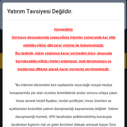
Yatırım Tavsiyesi Değildir.
Şimdi uygulamayı indirin!
Hoşgeldiniz
Sermaye piyasalarında yapacağınız işlemler sonucunda kar elde
edebileceğiniz gibi zarar riskiniz de bulunmaktadır.
Bu nedenle, işlem yapmaya karar vermeden önce, piyasada
karşılaşabileceğiniz riskleri anlamanız, mali durumunuzu ve
kısıtlarınızı dikkate alarak karar vermeniz gerekmektedir.
Geri Dön
"Bu internet sitesindeki tüm sayfalarda veya bağlı sosyal medya
hesaplarında yer alan ücretsiz temel/teknik analiz sonucu ortaya çıkan
hisse senedi hedef fiyatları, model portföyler, hisse önerileri ve
açıklamalar kesinlikle yatırım danışmanlığı kapsamında değildir. Yatırım
DOAS
- DOĞUŞ OTOMOTİV
SERVİS VE TİCARET A.Ş.
danışmanlığı hizmeti, SPK tarafından yetkilendirilmiş kuruluşlar
Hedef Fiyat
305.00 ₺
tarafından kişilerin risk ve getiri tercihleri dikkate alınarak kişiye Özel