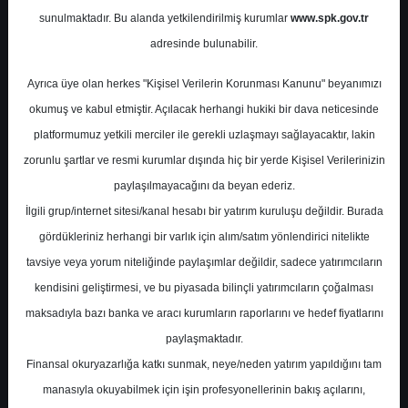
Potansiyel
%56.97
sunulmaktadır. Bu alanda yetkilendirilmiş kurumlar
www.spk.gov.tr
Getiri
adresinde bulunabilir.
Endeks Üstü
Get.
0
0
Ayrıca üye olan herkes "Kişisel Verilerin Korunması Kanunu" beyanımızı
Salı, 12 Mayıs 2026
okumuş ve kabul etmiştir. Açılacak herhangi hukiki bir dava neticesinde
platformumuz yetkili merciler ile gerekli uzlaşmayı sağlayacaktır, lakin
zorunlu şartlar ve resmi kurumlar dışında hiç bir yerde Kişisel Verilerinizin
paylaşılmayacağını da beyan ederiz.
İlgili grup/internet sitesi/kanal hesabı bir yatırım kuruluşu değildir. Burada
gördükleriniz herhangi bir varlık için alım/satım yönlendirici nitelikte
tavsiye veya yorum niteliğinde paylaşımlar değildir, sadece yatırımcıların
En Yüksek Tahmin
305,00 ₺
kendisini geliştirmesi, ve bu piyasada bilinçli yatırımcıların çoğalması
Ortalama Fiyat Tahmini
250,76 ₺
maksadıyla bazı banka ve aracı kurumların raporlarını ve hedef fiyatlarını
En Düşük Tahmin
200,00 ₺
paylaşmaktadır.
Ortalama Getiri Potansiyeli
%29.06
Finansal okuryazarlığa katkı sunmak, neye/neden yatırım yapıldığını tam
manasıyla okuyabilmek için işin profesyonellerinin bakış açılarını,