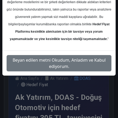
değerleme modellerini ve bir şirketi değerlerken dikkate aldıkları kriterleri
Kurum Sayısı
göz önünde bulundurabilirsiniz, lakin yalnızca bu raporlar veya analizlere
14
güvenerek yatırım yapmak sizi maddi kayıplara uğratabilir.. Bu
Al
Tut
End.
Endeks
bilgiler/paylaşımlar kurum&banka raporları olmakla birlikte
Hedef Fiyat
Paralel
Üstü Get.
Platformu kesinlikle alım/satım için bir tavsiye veya yorum
Get.
5
6
2
yapmamaktadır ve yine kesinlikle tavsiye niteliği taşımamaktadır.
"
1
Salı, 12 Mayıs 2026
Beyan edilen metni Okudum, Anladım ve Kabul
ediyorum.
Ana Sayfa
Ak Yatırım
DOAS
Hedef Fiyat
Ak Yatırım, DOAS - Doğuş
Otomotiv için hedef
fiyatını 305 TL, tavsiyesini