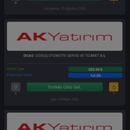
0
1
Çarşamba, 20 Ağustos 2025
DOAS
- DOĞUŞ OTOMOTİV SERVİS VE TİCARET A.Ş.
Hedef Fiyat
350.00 ₺
Potansiyel Getiri
%0.00
Endeks Üstü Get.
1
1
Salı, 13 Mayıs 2025