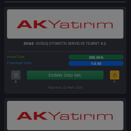
DOAS
- DOĞUŞ OTOMOTİV SERVİS VE TİCARET A.Ş.
Hedef Fiyat
305.00 ₺
Potansiyel Getiri
%0.00
Endeks Üstü Get.
0
0
Pazartesi, 02 Mart 2026