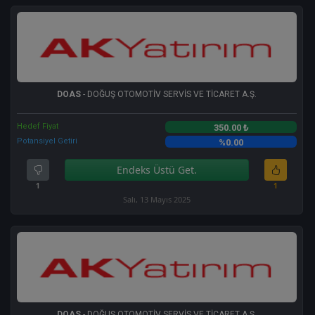
DOAS
- DOĞUŞ OTOMOTİV SERVİS VE TİCARET A.Ş.
Hedef Fiyat
350.00 ₺
Potansiyel Getiri
%0.00
Endeks Üstü Get.
1
1
Salı, 13 Mayıs 2025
DOAS
- DOĞUŞ OTOMOTİV SERVİS VE TİCARET A.Ş.