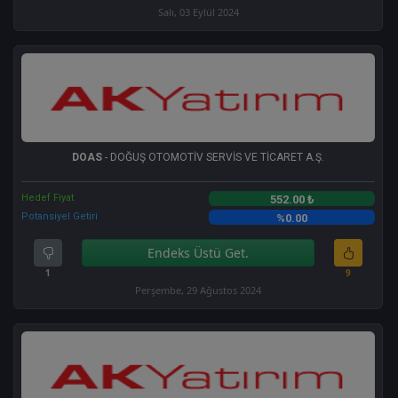
Salı, 03 Eylül 2024
DOAS
- DOĞUŞ OTOMOTİV SERVİS VE TİCARET A.Ş.
Hedef Fiyat
552.00 ₺
Potansiyel Getiri
%0.00
Endeks Üstü Get.
1
9
Perşembe, 29 Ağustos 2024