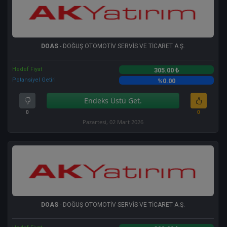
DOAS
- DOĞUŞ OTOMOTİV SERVİS VE TİCARET A.Ş.
Hedef Fiyat
305.00 ₺
Potansiyel Getiri
%0.00
Endeks Üstü Get.
0
0
Pazartesi, 02 Mart 2026
DOAS
- DOĞUŞ OTOMOTİV SERVİS VE TİCARET A.Ş.