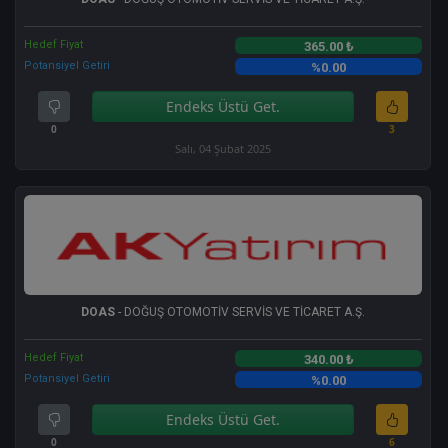
Hedef Fiyat
365.00 ₺
Potansiyel Getiri
%0.00
Endeks Üstü Get.
0
3
Salı, 04 Şubat 2025
DOAS
- DOĞUŞ OTOMOTİV SERVİS VE TİCARET A.Ş.
Hedef Fiyat
340.00 ₺
Potansiyel Getiri
%0.00
Endeks Üstü Get.
0
6