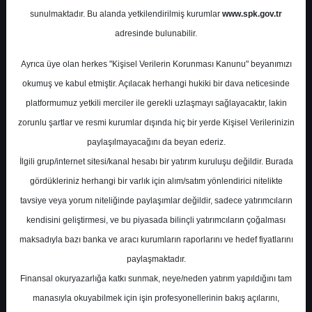
Potansiyel
%0.00
sunulmaktadır. Bu alanda yetkilendirilmiş kurumlar
www.spk.gov.tr
Getiri
adresinde bulunabilir.
Endeks Üstü
Get.
0
0
Ayrıca üye olan herkes "Kişisel Verilerin Korunması Kanunu" beyanımızı
Pazartesi, 24 Temmuz 2023
okumuş ve kabul etmiştir. Açılacak herhangi hukiki bir dava neticesinde
platformumuz yetkili merciler ile gerekli uzlaşmayı sağlayacaktır, lakin
zorunlu şartlar ve resmi kurumlar dışında hiç bir yerde Kişisel Verilerinizin
paylaşılmayacağını da beyan ederiz.
İlgili grup/internet sitesi/kanal hesabı bir yatırım kuruluşu değildir. Burada
gördükleriniz herhangi bir varlık için alım/satım yönlendirici nitelikte
tavsiye veya yorum niteliğinde paylaşımlar değildir, sadece yatırımcıların
En Yüksek Tahmin
305,00 ₺
kendisini geliştirmesi, ve bu piyasada bilinçli yatırımcıların çoğalması
Ortalama Fiyat Tahmini
250,76 ₺
maksadıyla bazı banka ve aracı kurumların raporlarını ve hedef fiyatlarını
En Düşük Tahmin
200,00 ₺
paylaşmaktadır.
Ortalama Getiri Potansiyeli
%29.06
Finansal okuryazarlığa katkı sunmak, neye/neden yatırım yapıldığını tam
manasıyla okuyabilmek için işin profesyonellerinin bakış açılarını,