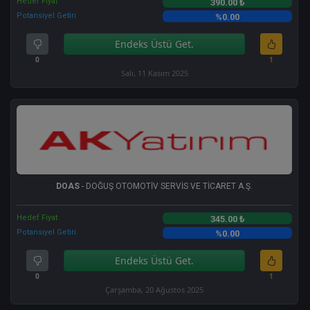
Hedef Fiyat
390.00 ₺
Potansiyel Getiri
%0.00
Endeks Üstü Get.
0
1
Salı, 11 Kasım 2025
DOAS
- DOĞUŞ OTOMOTİV SERVİS VE TİCARET A.Ş.
Hedef Fiyat
345.00 ₺
Potansiyel Getiri
%0.00
Endeks Üstü Get.
0
1
Çarşamba, 20 Ağustos 2025