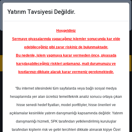
Yatırım Tavsiyesi Değildir.
Şimdi uygulamayı indirin!
Hoşgeldiniz
Sermaye piyasalarında yapacağınız işlemler sonucunda kar elde
edebileceğiniz gibi zarar riskiniz de bulunmaktadır.
Bu nedenle, işlem yapmaya karar vermeden önce, piyasada
karşılaşabileceğiniz riskleri anlamanız, mali durumunuzu ve
kısıtlarınızı dikkate alarak karar vermeniz gerekmektedir.
Geri Dön
"Bu internet sitesindeki tüm sayfalarda veya bağlı sosyal medya
hesaplarında yer alan ücretsiz temel/teknik analiz sonucu ortaya çıkan
hisse senedi hedef fiyatları, model portföyler, hisse önerileri ve
açıklamalar kesinlikle yatırım danışmanlığı kapsamında değildir. Yatırım
DOAS
- DOĞUŞ OTOMOTİV
SERVİS VE TİCARET A.Ş.
danışmanlığı hizmeti, SPK tarafından yetkilendirilmiş kuruluşlar
Hedef Fiyat
382.00 ₺
tarafından kişilerin risk ve getiri tercihleri dikkate alınarak kişiye Özel