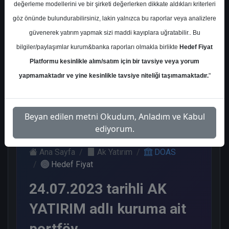
değerleme modellerini ve bir şirketi değerlerken dikkate aldıkları kriterleri
Kurum Sayısı
göz önünde bulundurabilirsiniz, lakin yalnızca bu raporlar veya analizlere
14
güvenerek yatırım yapmak sizi maddi kayıplara uğratabilir.. Bu
Al
Tut
End.
Endeks
bilgiler/paylaşımlar kurum&banka raporları olmakla birlikte
Hedef Fiyat
Paralel
Üstü Get.
Platformu kesinlikle alım/satım için bir tavsiye veya yorum
Get.
5
6
2
yapmamaktadır ve yine kesinlikle tavsiye niteliği taşımamaktadır.
"
1
Pazartesi, 24 Temmuz 2023
Beyan edilen metni Okudum, Anladım ve Kabul
ediyorum.
Ana Sayfa
Ak Yatırım
DOAS
Hedef Fiyat
24.07.2023 tarihli AK
YATIRIM adlı kuruma ait
portföy