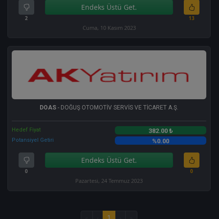
Endeks Üstü Get.
2
13
Cuma, 10 Kasım 2023
DOAS
- DOĞUŞ OTOMOTİV SERVİS VE TİCARET A.Ş.
Hedef Fiyat
382.00 ₺
Potansiyel Getiri
%0.00
Endeks Üstü Get.
0
0
Pazartesi, 24 Temmuz 2023
«
‹
1
›
»