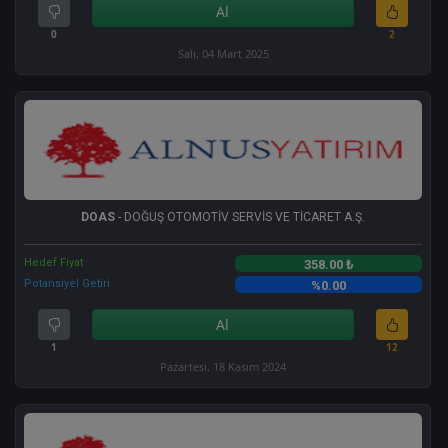
Al
0
2
Salı, 04 Mart 2025
DOAS
- DOĞUŞ OTOMOTİV SERVİS VE TİCARET A.Ş.
Hedef Fiyat
358.00 ₺
Potansiyel Getiri
%0.00
Al
1
12
Pazartesi, 18 Kasım 2024