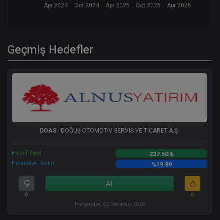
Apr 2024
Oct 2024
Apr 2025
Oct 2025
Apr 2026
Geçmiş Hedefler
DOAS
- DOĞUŞ OTOMOTİV SERVİS VE TİCARET A.Ş.
Hedef Fiyat
237.50 ₺
Potansiyel Getiri
%19.89
Al
0
0
Perşembe, 02 Temmuz 2026