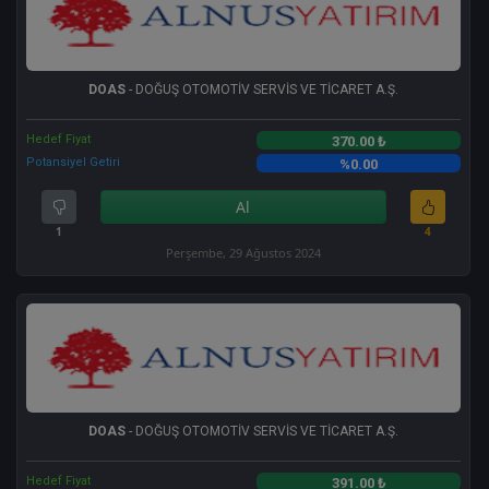
DOAS
- DOĞUŞ OTOMOTİV SERVİS VE TİCARET A.Ş.
Hedef Fiyat
370.00 ₺
Potansiyel Getiri
%0.00
Al
1
4
Perşembe, 29 Ağustos 2024
DOAS
- DOĞUŞ OTOMOTİV SERVİS VE TİCARET A.Ş.
Hedef Fiyat
391.00 ₺