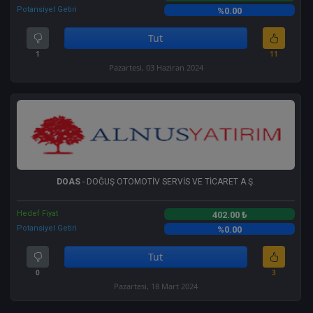
Potansiyel Getiri
%0.00
Tut
1
11
Pazartesi, 03 Haziran 2024
DOAS
- DOĞUŞ OTOMOTİV SERVİS VE TİCARET A.Ş.
Hedef Fiyat
402.00 ₺
Potansiyel Getiri
%0.00
Tut
0
3
Pazartesi, 18 Mart 2024