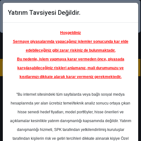
Yatırım Tavsiyesi Değildir.
Şimdi uygulamayı indirin!
Hoşgeldiniz
Sermaye piyasalarında yapacağınız işlemler sonucunda kar elde
edebileceğiniz gibi zarar riskiniz de bulunmaktadır.
Bu nedenle, işlem yapmaya karar vermeden önce, piyasada
karşılaşabileceğiniz riskleri anlamanız, mali durumunuzu ve
kısıtlarınızı dikkate alarak karar vermeniz gerekmektedir.
Geri Dön
"Bu internet sitesindeki tüm sayfalarda veya bağlı sosyal medya
hesaplarında yer alan ücretsiz temel/teknik analiz sonucu ortaya çıkan
hisse senedi hedef fiyatları, model portföyler, hisse önerileri ve
açıklamalar kesinlikle yatırım danışmanlığı kapsamında değildir. Yatırım
DOAS
- DOĞUŞ OTOMOTİV
SERVİS VE TİCARET A.Ş.
danışmanlığı hizmeti, SPK tarafından yetkilendirilmiş kuruluşlar
Hedef Fiyat
275.57 ₺
tarafından kişilerin risk ve getiri tercihleri dikkate alınarak kişiye Özel