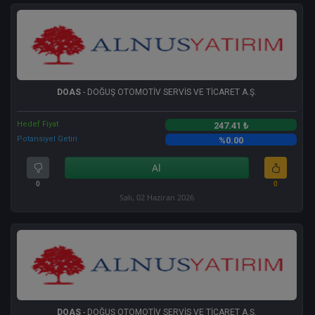
DOAS
- DOĞUŞ OTOMOTİV SERVİS VE TİCARET A.Ş.
Hedef Fiyat
247.41 ₺
Potansiyel Getiri
%0.00
Al
0
0
Salı, 02 Haziran 2026
DOAS
- DOĞUŞ OTOMOTİV SERVİS VE TİCARET A.Ş.