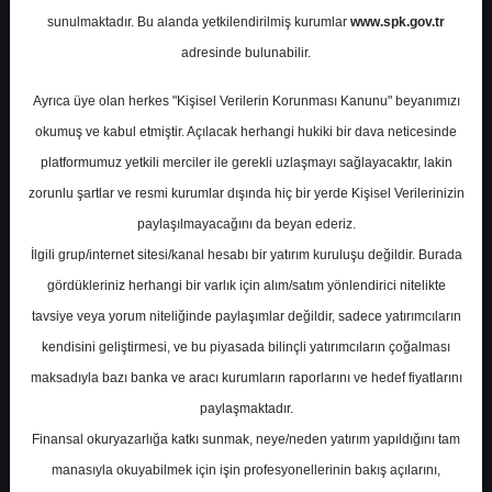
Potansiyel
%0.00
sunulmaktadır. Bu alanda yetkilendirilmiş kurumlar
www.spk.gov.tr
Getiri
adresinde bulunabilir.
Al
0
0
Ayrıca üye olan herkes "Kişisel Verilerin Korunması Kanunu" beyanımızı
Salı, 12 Mayıs 2026
okumuş ve kabul etmiştir. Açılacak herhangi hukiki bir dava neticesinde
platformumuz yetkili merciler ile gerekli uzlaşmayı sağlayacaktır, lakin
zorunlu şartlar ve resmi kurumlar dışında hiç bir yerde Kişisel Verilerinizin
paylaşılmayacağını da beyan ederiz.
İlgili grup/internet sitesi/kanal hesabı bir yatırım kuruluşu değildir. Burada
gördükleriniz herhangi bir varlık için alım/satım yönlendirici nitelikte
tavsiye veya yorum niteliğinde paylaşımlar değildir, sadece yatırımcıların
En Yüksek Tahmin
305,00 ₺
kendisini geliştirmesi, ve bu piyasada bilinçli yatırımcıların çoğalması
Ortalama Fiyat Tahmini
250,76 ₺
maksadıyla bazı banka ve aracı kurumların raporlarını ve hedef fiyatlarını
En Düşük Tahmin
200,00 ₺
paylaşmaktadır.
Ortalama Getiri Potansiyeli
%26.58
Finansal okuryazarlığa katkı sunmak, neye/neden yatırım yapıldığını tam
manasıyla okuyabilmek için işin profesyonellerinin bakış açılarını,