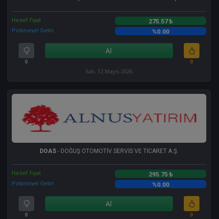
Hedef Fiyat
275.57 ₺
Potansiyel Getiri
%0.00
Al
0
0
Salı, 12 Mayıs 2026
DOAS
- DOĞUŞ OTOMOTİV SERVİS VE TİCARET A.Ş.
Hedef Fiyat
295.75 ₺
Potansiyel Getiri
%0.00
Al
0
0