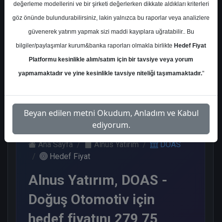
değerleme modellerini ve bir şirketi değerlerken dikkate aldıkları kriterleri
Kurum Sayısı
göz önünde bulundurabilirsiniz, lakin yalnızca bu raporlar veya analizlere
14
güvenerek yatırım yapmak sizi maddi kayıplara uğratabilir.. Bu
Al
Tut
End.
Endeks
bilgiler/paylaşımlar kurum&banka raporları olmakla birlikte
Hedef Fiyat
Paralel
Üstü Get.
Get.
Platformu kesinlikle alım/satım için bir tavsiye veya yorum
5
6
2
1
yapmamaktadır ve yine kesinlikle tavsiye niteliği taşımamaktadır.
"
Salı, 12 Mayıs 2026
Beyan edilen metni Okudum, Anladım ve Kabul
ediyorum.
Ana Sayfa
Alnus Yatırım
DOAS
Hedef Fiyat
Alnus Yatırım, DOAS -
Doğuş Otomotiv için
hedef fiyatını 279,75