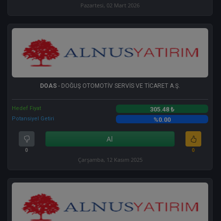
Pazartesi, 02 Mart 2026
DOAS
- DOĞUŞ OTOMOTİV SERVİS VE TİCARET A.Ş.
Hedef Fiyat
305.48 ₺
Potansiyel Getiri
%0.00
Al
0
0
Çarşamba, 12 Kasım 2025