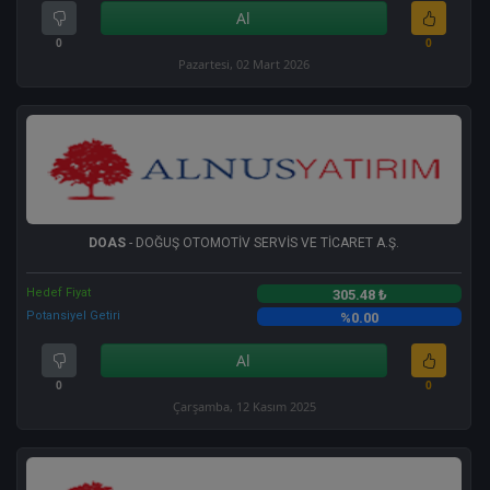
Al
0
0
Pazartesi, 02 Mart 2026
DOAS
- DOĞUŞ OTOMOTİV SERVİS VE TİCARET A.Ş.
Hedef Fiyat
305.48 ₺
Potansiyel Getiri
%0.00
Al
0
0
Çarşamba, 12 Kasım 2025