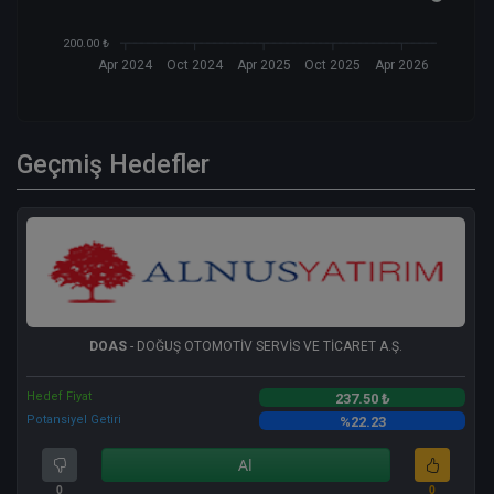
200.00 ₺
Apr 2024
Oct 2024
Apr 2025
Oct 2025
Apr 2026
Geçmiş Hedefler
DOAS
- DOĞUŞ OTOMOTİV SERVİS VE TİCARET A.Ş.
Hedef Fiyat
237.50 ₺
Potansiyel Getiri
%22.23
Al
0
0