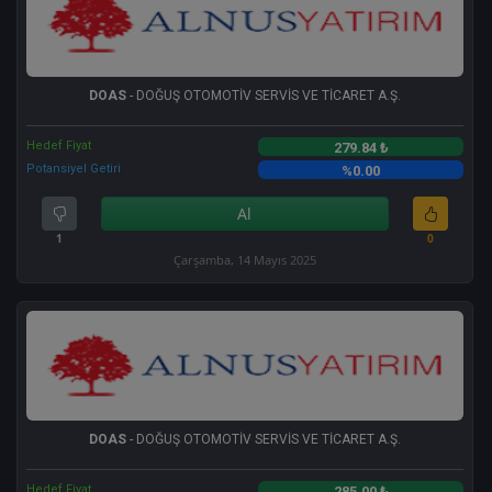
DOAS
- DOĞUŞ OTOMOTİV SERVİS VE TİCARET A.Ş.
Hedef Fiyat
279.84 ₺
Potansiyel Getiri
%0.00
Al
1
0
Çarşamba, 14 Mayıs 2025
DOAS
- DOĞUŞ OTOMOTİV SERVİS VE TİCARET A.Ş.
Hedef Fiyat
285.00 ₺