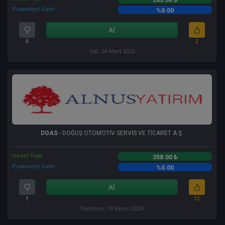
Potansiyel Getiri
%0.00
Al
0
2
Salı, 04 Mart 2025
DOAS
- DOĞUŞ OTOMOTİV SERVİS VE TİCARET A.Ş.
Hedef Fiyat
358.00 ₺
Potansiyel Getiri
%0.00
Al
1
12
Pazartesi, 18 Kasım 2024