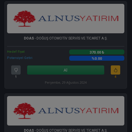
DOAS
- DOĞUŞ OTOMOTİV SERVİS VE TİCARET A.Ş.
Hedef Fiyat
370.00 ₺
Potansiyel Getiri
%0.00
Al
1
4
Perşembe, 29 Ağustos 2024
DOAS
- DOĞUŞ OTOMOTİV SERVİS VE TİCARET A.Ş.