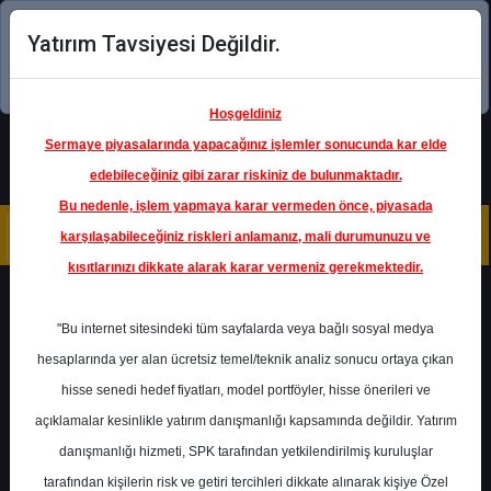
Yatırım Tavsiyesi Değildir.
Şimdi uygulamayı indirin!
Hoşgeldiniz
Sermaye piyasalarında yapacağınız işlemler sonucunda kar elde
edebileceğiniz gibi zarar riskiniz de bulunmaktadır.
Bu nedenle, işlem yapmaya karar vermeden önce, piyasada
karşılaşabileceğiniz riskleri anlamanız, mali durumunuzu ve
kısıtlarınızı dikkate alarak karar vermeniz gerekmektedir.
Geri Dön
"Bu internet sitesindeki tüm sayfalarda veya bağlı sosyal medya
hesaplarında yer alan ücretsiz temel/teknik analiz sonucu ortaya çıkan
hisse senedi hedef fiyatları, model portföyler, hisse önerileri ve
açıklamalar kesinlikle yatırım danışmanlığı kapsamında değildir. Yatırım
DOAS
- DOĞUŞ OTOMOTİV
SERVİS VE TİCARET A.Ş.
danışmanlığı hizmeti, SPK tarafından yetkilendirilmiş kuruluşlar
Hedef Fiyat
279.84 ₺
tarafından kişilerin risk ve getiri tercihleri dikkate alınarak kişiye Özel