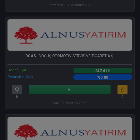
Perşembe, 02 Temmuz 2026
DOAS
- DOĞUŞ OTOMOTİV SERVİS VE TİCARET A.Ş.
Hedef Fiyat
247.41 ₺
Potansiyel Getiri
%0.00
Al
0
0
Salı, 02 Haziran 2026