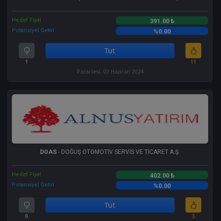
Hedef Fiyat
391.00 ₺
Potansiyel Getiri
%0.00
Tut
1
11
Pazartesi, 03 Haziran 2024
DOAS
- DOĞUŞ OTOMOTİV SERVİS VE TİCARET A.Ş.
Hedef Fiyat
402.00 ₺
Potansiyel Getiri
%0.00
Tut
0
3