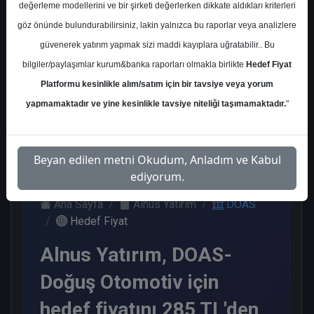
değerleme modellerini ve bir şirketi değerlerken dikkate aldıkları kriterleri
Kurum Sayısı
göz önünde bulundurabilirsiniz, lakin yalnızca bu raporlar veya analizlere
14
güvenerek yatırım yapmak sizi maddi kayıplara uğratabilir.. Bu
Al
Tut
End.
Endeks
bilgiler/paylaşımlar kurum&banka raporları olmakla birlikte
Hedef Fiyat
Paralel
Üstü Get.
Get.
Platformu kesinlikle alım/satım için bir tavsiye veya yorum
5
6
2
1
yapmamaktadır ve yine kesinlikle tavsiye niteliği taşımamaktadır.
"
Çarşamba, 14 Mayıs 2025
Beyan edilen metni Okudum, Anladım ve Kabul
ediyorum.
Ana Sayfa
Alnus Yatırım
DOAS
Hedef Fiyat
Alnus Yatırım, DOAS-
Doğuş Otomotiv için
hedef fiyatını 285 TL'den