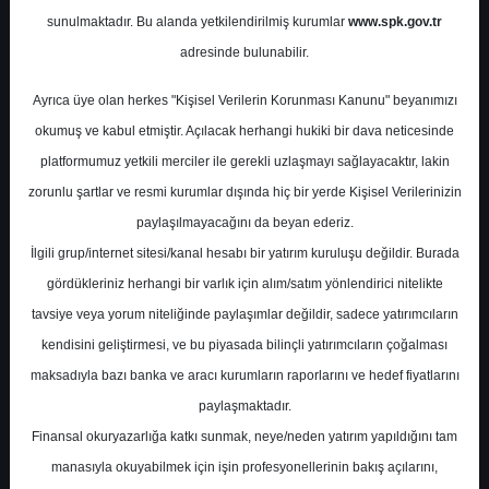
Potansiyel
%0.00
sunulmaktadır. Bu alanda yetkilendirilmiş kurumlar
www.spk.gov.tr
Getiri
adresinde bulunabilir.
Al
1
0
Ayrıca üye olan herkes "Kişisel Verilerin Korunması Kanunu" beyanımızı
Çarşamba, 14 Mayıs 2025
okumuş ve kabul etmiştir. Açılacak herhangi hukiki bir dava neticesinde
platformumuz yetkili merciler ile gerekli uzlaşmayı sağlayacaktır, lakin
zorunlu şartlar ve resmi kurumlar dışında hiç bir yerde Kişisel Verilerinizin
paylaşılmayacağını da beyan ederiz.
İlgili grup/internet sitesi/kanal hesabı bir yatırım kuruluşu değildir. Burada
gördükleriniz herhangi bir varlık için alım/satım yönlendirici nitelikte
tavsiye veya yorum niteliğinde paylaşımlar değildir, sadece yatırımcıların
En Yüksek Tahmin
305,00 ₺
kendisini geliştirmesi, ve bu piyasada bilinçli yatırımcıların çoğalması
Ortalama Fiyat Tahmini
250,76 ₺
maksadıyla bazı banka ve aracı kurumların raporlarını ve hedef fiyatlarını
En Düşük Tahmin
200,00 ₺
paylaşmaktadır.
Ortalama Getiri Potansiyeli
%29.06
Finansal okuryazarlığa katkı sunmak, neye/neden yatırım yapıldığını tam
manasıyla okuyabilmek için işin profesyonellerinin bakış açılarını,