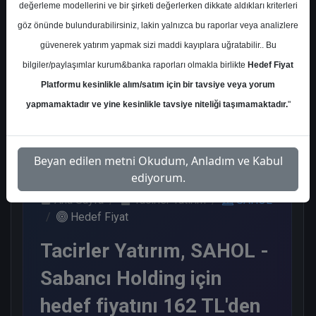
değerleme modellerini ve bir şirketi değerlerken dikkate aldıkları kriterleri
Kurum Sayısı
göz önünde bulundurabilirsiniz, lakin yalnızca bu raporlar veya analizlere
8
güvenerek yatırım yapmak sizi maddi kayıplara uğratabilir.. Bu
Al
Endeks Üstü Get.
bilgiler/paylaşımlar kurum&banka raporları olmakla birlikte
Hedef Fiyat
Platformu kesinlikle alım/satım için bir tavsiye veya yorum
5
3
yapmamaktadır ve yine kesinlikle tavsiye niteliği taşımamaktadır.
"
Çarşamba, 01 Temmuz 2026
Beyan edilen metni Okudum, Anladım ve Kabul
ediyorum.
Ana Sayfa
Tacirler Yatırım
SAHOL
Hedef Fiyat
Tacirler Yatırım, SAHOL -
Sabancı Holding için
hedef fiyatını 162 TL'den