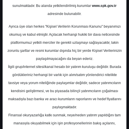
Potansiyel
%107.84
sunulmaktadır. Bu alanda yetkilendirilmiş kurumlar
www.spk.gov.tr
Getiri
adresinde bulunabilir.
Al
0
0
Ayrıca üye olan herkes "Kişisel Verilerin Korunması Kanunu" beyanımızı
Çarşamba, 01 Temmuz 2026
okumuş ve kabul etmiştir. Açılacak herhangi hukiki bir dava neticesinde
platformumuz yetkili merciler ile gerekli uzlaşmayı sağlayacaktır, lakin
zorunlu şartlar ve resmi kurumlar dışında hiç bir yerde Kişisel Verilerinizin
paylaşılmayacağını da beyan ederiz.
İlgili grup/internet sitesi/kanal hesabı bir yatırım kuruluşu değildir. Burada
gördükleriniz herhangi bir varlık için alım/satım yönlendirici nitelikte
tavsiye veya yorum niteliğinde paylaşımlar değildir, sadece yatırımcıların
En Yüksek Tahmin
183,00 ₺
kendisini geliştirmesi, ve bu piyasada bilinçli yatırımcıların çoğalması
Ortalama Fiyat Tahmini
161,43 ₺
maksadıyla bazı banka ve aracı kurumların raporlarını ve hedef fiyatlarını
En Düşük Tahmin
137,53 ₺
paylaşmaktadır.
Ortalama Getiri Potansiyeli
%83.33
Finansal okuryazarlığa katkı sunmak, neye/neden yatırım yapıldığını tam
manasıyla okuyabilmek için işin profesyonellerinin bakış açılarını,