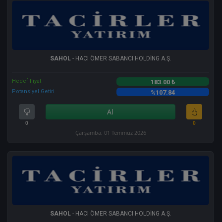
SAHOL
- HACI ÖMER SABANCI HOLDİNG A.Ş.
Hedef Fiyat
183.00 ₺
Potansiyel Getiri
%107.84
Al
0
0
Çarşamba, 01 Temmuz 2026
SAHOL
- HACI ÖMER SABANCI HOLDİNG A.Ş.