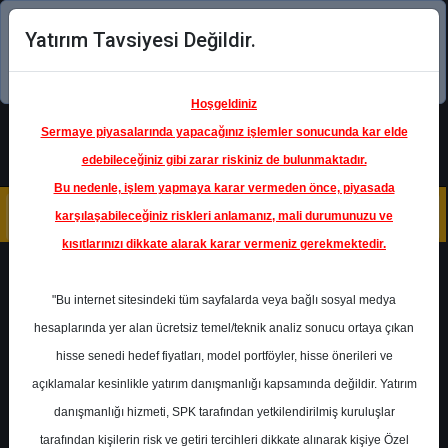
Yatırım Tavsiyesi Değildir.
Şimdi uygulamayı indirin!
Hoşgeldiniz
Sermaye piyasalarında yapacağınız işlemler sonucunda kar elde
edebileceğiniz gibi zarar riskiniz de bulunmaktadır.
Bu nedenle, işlem yapmaya karar vermeden önce, piyasada
karşılaşabileceğiniz riskleri anlamanız, mali durumunuzu ve
kısıtlarınızı dikkate alarak karar vermeniz gerekmektedir.
Geri Dön
"Bu internet sitesindeki tüm sayfalarda veya bağlı sosyal medya
hesaplarında yer alan ücretsiz temel/teknik analiz sonucu ortaya çıkan
hisse senedi hedef fiyatları, model portföyler, hisse önerileri ve
açıklamalar kesinlikle yatırım danışmanlığı kapsamında değildir. Yatırım
SAHOL
- HACI ÖMER SABANCI
HOLDİNG A.Ş.
danışmanlığı hizmeti, SPK tarafından yetkilendirilmiş kuruluşlar
Hedef Fiyat
183.00 ₺
tarafından kişilerin risk ve getiri tercihleri dikkate alınarak kişiye Özel