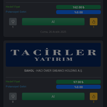
Hedef Fiyat
162.00 ₺
Potansiyel Getiri
%0.00
Al
1
1
Cuma, 26 Aralık 2025
SAHOL
- HACI ÖMER SABANCI HOLDİNG A.Ş.
Hedef Fiyat
97.00 ₺
Potansiyel Getiri
%0.00
Al
0
3