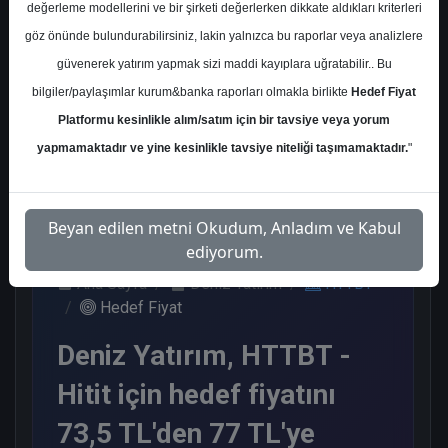
değerleme modellerini ve bir şirketi değerlerken dikkate aldıkları kriterleri
Kurum Sayısı
göz önünde bulundurabilirsiniz, lakin yalnızca bu raporlar veya analizlere
3
güvenerek yatırım yapmak sizi maddi kayıplara uğratabilir.. Bu
Al
bilgiler/paylaşımlar kurum&banka raporları olmakla birlikte
Hedef Fiyat
Platformu kesinlikle alım/satım için bir tavsiye veya yorum
3
yapmamaktadır ve yine kesinlikle tavsiye niteliği taşımamaktadır.
"
Pazartesi, 05 Ocak 2026
Beyan edilen metni Okudum, Anladım ve Kabul
ediyorum.
Ana Sayfa
Deniz Yatırım
HTTBT
Hedef Fiyat
Deniz Yatırım, HTTBT -
Hitit için hedef fiyatını
73,5 TL'den 77 TL'ye