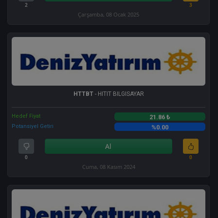
2
3
Çarşamba, 08 Ocak 2025
HTTBT
- HITIT BILGISAYAR
Hedef Fiyat
21.86 ₺
Potansiyel Getiri
%0.00
Al
0
0
Cuma, 08 Kasım 2024