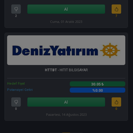
Al
2
7
Cuma, 01 Aralık 2023
HTTBT
- HITIT BILGISAYAR
Hedef Fiyat
30.05 ₺
Potansiyel Getiri
%0.00
Al
0
0
Pazartesi, 14 Ağustos 2023