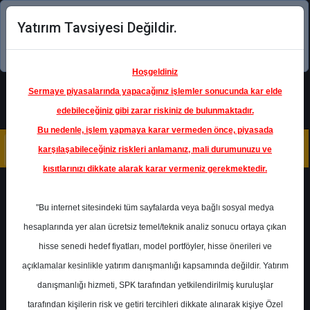
Yatırım Tavsiyesi Değildir.
Şimdi uygulamayı indirin!
Hoşgeldiniz
Sermaye piyasalarında yapacağınız işlemler sonucunda kar elde
edebileceğiniz gibi zarar riskiniz de bulunmaktadır.
Bu nedenle, işlem yapmaya karar vermeden önce, piyasada
karşılaşabileceğiniz riskleri anlamanız, mali durumunuzu ve
kısıtlarınızı dikkate alarak karar vermeniz gerekmektedir.
Geri Dön
"Bu internet sitesindeki tüm sayfalarda veya bağlı sosyal medya
hesaplarında yer alan ücretsiz temel/teknik analiz sonucu ortaya çıkan
hisse senedi hedef fiyatları, model portföyler, hisse önerileri ve
açıklamalar kesinlikle yatırım danışmanlığı kapsamında değildir. Yatırım
HTTBT
- HITIT BILGISAYAR
danışmanlığı hizmeti, SPK tarafından yetkilendirilmiş kuruluşlar
Hedef Fiyat
77.00 ₺
tarafından kişilerin risk ve getiri tercihleri dikkate alınarak kişiye Özel