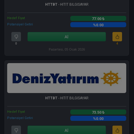
HTTBT
- HITIT BILGISAYAR
Hedef Fiyat
77.00 ₺
Potansiyel Getiri
%0.00
Al
0
4
Pazartesi, 05 Ocak 2026
HTTBT
- HITIT BILGISAYAR
Hedef Fiyat
73.50 ₺
Potansiyel Getiri
%0.00
Al