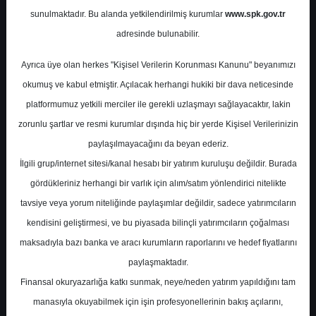
Potansiyel
%0.00
sunulmaktadır. Bu alanda yetkilendirilmiş kurumlar
www.spk.gov.tr
Getiri
adresinde bulunabilir.
Al
0
4
Ayrıca üye olan herkes "Kişisel Verilerin Korunması Kanunu" beyanımızı
Pazartesi, 05 Ocak 2026
okumuş ve kabul etmiştir. Açılacak herhangi hukiki bir dava neticesinde
platformumuz yetkili merciler ile gerekli uzlaşmayı sağlayacaktır, lakin
zorunlu şartlar ve resmi kurumlar dışında hiç bir yerde Kişisel Verilerinizin
paylaşılmayacağını da beyan ederiz.
İlgili grup/internet sitesi/kanal hesabı bir yatırım kuruluşu değildir. Burada
gördükleriniz herhangi bir varlık için alım/satım yönlendirici nitelikte
tavsiye veya yorum niteliğinde paylaşımlar değildir, sadece yatırımcıların
En Yüksek Tahmin
77,00 ₺
kendisini geliştirmesi, ve bu piyasada bilinçli yatırımcıların çoğalması
Ortalama Fiyat Tahmini
66,87 ₺
maksadıyla bazı banka ve aracı kurumların raporlarını ve hedef fiyatlarını
En Düşük Tahmin
60,22 ₺
paylaşmaktadır.
Ortalama Getiri Potansiyeli
%74.15
Finansal okuryazarlığa katkı sunmak, neye/neden yatırım yapıldığını tam
manasıyla okuyabilmek için işin profesyonellerinin bakış açılarını,