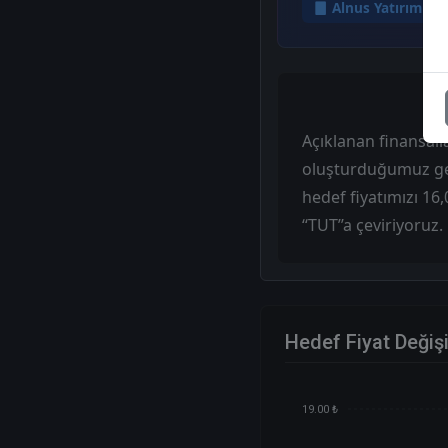
Alnus Yatırım
Açıklanan finansal
oluşturduğumuz gel
hedef fiyatımızı 16,
‘‘TUT’’a çeviriyoruz.
Hedef Fiyat Değiş
19.00 ₺