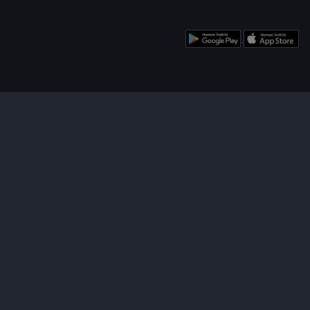
enü
Bizi Takip Edin!