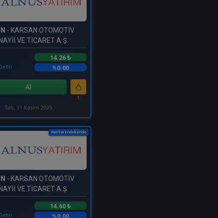
SN
- KARSAN OTOMOTİV
AYİİ VE TİCARET A.Ş.
14.26 ₺
Getiri
%0.00
Al
1
Salı, 11 Kasım 2025
Katılım Endeksinde
SN
- KARSAN OTOMOTİV
AYİİ VE TİCARET A.Ş.
14.60 ₺
Getiri
%0.00