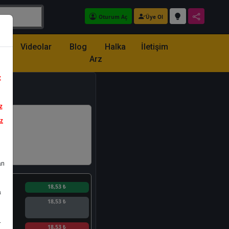
Oturum Aç
Üye Ol
z
Videolar
Blog
Halka
İletişim
Arz
z
z
iz
an
n
18,53 ₺
a
18,53 ₺
.
n
18,53 ₺