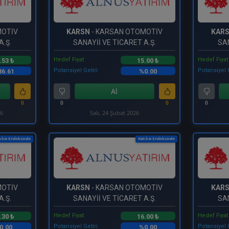
MOTİV
KARSN
- KARSAN OTOMOTİV
KAR
A.Ş.
SANAYİİ VE TİCARET A.Ş.
SAN
Hedef Fiyat
Hedef Fiyat
.53 ₺
15.00 ₺
Potansiyel Getiri
Potansiyel 
6.61
%0.00
Al
0
0
0
0
26
Salı, 24 Şubat 2026
ılım Endeksinde
Katılım Endeksinde
MOTİV
KARSN
- KARSAN OTOMOTİV
KAR
A.Ş.
SANAYİİ VE TİCARET A.Ş.
SAN
Hedef Fiyat
Hedef Fiyat
.30 ₺
16.00 ₺
Potansiyel Getiri
Potansiyel 
0.00
%0.00