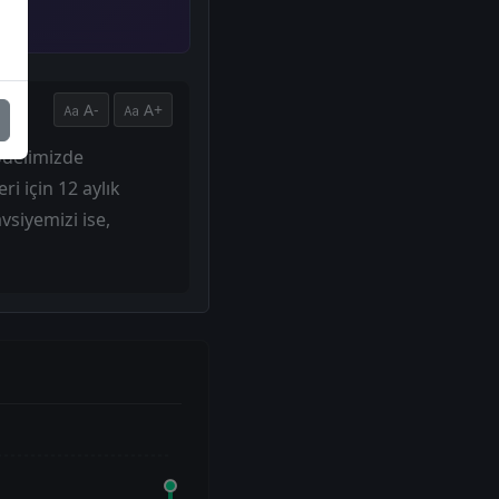
A-
A+
odelimizde
 için 12 aylık
vsiyemizi ise,