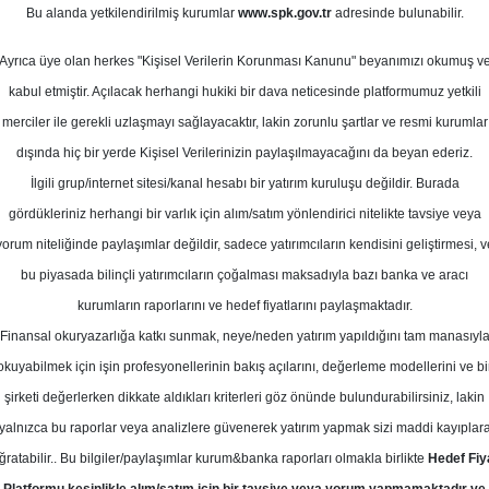
0
Bu alanda yetkilendirilmiş kurumlar
www.spk.gov.tr
adresinde bulunabilir.
asım 2024
Ortalama Getiri
Potansiyeli
Ayrıca üye olan herkes "Kişisel Verilerin Korunması Kanunu" beyanımızı okumuş v
kabul etmiştir. Açılacak herhangi hukiki bir dava neticesinde platformumuz yetkili
merciler ile gerekli uzlaşmayı sağlayacaktır, lakin zorunlu şartlar ve resmi kurumlar
dışında hiç bir yerde Kişisel Verilerinizin paylaşılmayacağını da beyan ederiz.
Kurum Sayısı
İlgili grup/internet sitesi/kanal hesabı bir yatırım kuruluşu değildir. Burada
1
gördükleriniz herhangi bir varlık için alım/satım yönlendirici nitelikte tavsiye veya
yorum niteliğinde paylaşımlar değildir, sadece yatırımcıların kendisini geliştirmesi, v
Çarşamba, 20 Kasım 2024
bu piyasada bilinçli yatırımcıların çoğalması maksadıyla bazı banka ve aracı
kurumların raporlarını ve hedef fiyatlarını paylaşmaktadır.
Finansal okuryazarlığa katkı sunmak, neye/neden yatırım yapıldığını tam manasıyl
lnus Yatırım
KARSN
Hedef Fiyat
okuyabilmek için işin profesyonellerinin bakış açılarını, değerleme modellerini ve bi
ım Karsan için hedef fiyatını 16,0 T
şirketi değerlerken dikkate aldıkları kriterleri göz önünde bulundurabilirsiniz, lakin
yalnızca bu raporlar veya analizlere güvenerek yatırım yapmak sizi maddi kayıplar
dü, tavsiyesini 'NÖTR'den 'TUT'a çev
ğratabilir.. Bu bilgiler/paylaşımlar kurum&banka raporları olmakla birlikte
Hedef Fiy