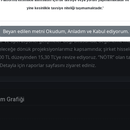
Platformu kesinlikle alım/satım için bir tavsiye veya yorum yapmamaktadır ve
Hedef: 15.30 ₺
Potansiyel: %0.00
yine kesinlikle tavsiye niteliği taşımamaktadır.
"
Beyan edilen metni Okudum, Anladım ve Kabul ediyorum.
lar ve operasyonel gelişmeler doğrultusunda, değerleme m
eceğe dönük projeksiyonlarımız kapsamında; şirket hisseleri
00 TL düzeyinden 15,30 TL’ye revize ediyoruz. ‘’NÖTR’’ olan ta
 Detayla için raporlar sayfasını ziyaret ediniz.
im Grafiği