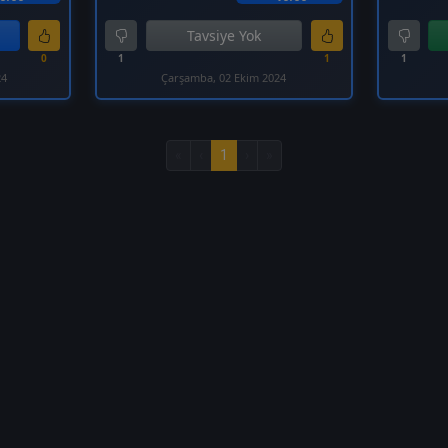
Tavsiye Yok
0
1
1
1
24
Çarşamba, 02 Ekim 2024
«
‹
1
›
»