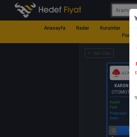
Y
Anasayfa
Radar
Kurumlar
Mo
Portfö
Geri Dön
Katıl
r
KARSN
- K
OTOMOTİV S
"
VE TİCARET
Hedef
Fiyat
Potansiyel
Getiri
Tut