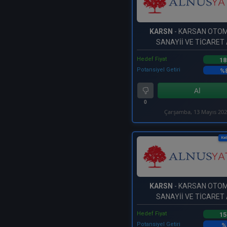
KARSN
- KARSAN OTO
SANAYİİ VE TİCARET 
Hedef Fiyat
18
Potansiyel Getiri
%8
Al
0
Çarşamba, 13 Mayıs 20
Kat
KARSN
- KARSAN OTO
SANAYİİ VE TİCARET 
Hedef Fiyat
15
Potansiyel Getiri
%