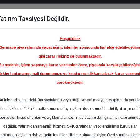
atırım Tavsiyesi Değildir.
del
Hisse
Öne
Raporlar
Partnerlerimi
y
Karşılaştır
Çıkanlar
Hoşgeldiniz
Sermaye piyasalarında yapacağınız işlemler sonucunda kar elde edebileceğini
gibi zarar riskiniz de bulunmaktadır.
Bu nedenle, işlem yapmaya karar vermeden önce, piyasada karşılaşabileceğini
ım Endeksinde
iskleri anlamanız, mali durumunuzu ve kısıtlarınızı dikkate alarak karar vermen
gerekmektedir.
ARSAN
ANAYİİ
Bu internet sitesindeki tüm sayfalarda veya bağlı sosyal medya hesaplarında yer al
 A.Ş.
15.30 ₺
ücretsiz temel/teknik analiz sonucu ortaya çıkan hisse senedi hedef fiyatları, model
En Yüksek Tahmi
%0.00
portföyler, hisse önerileri ve açıklamalar kesinlikle yatırım danışmanlığı kapsamınd
Ortalama Fiyat
değildir. Yatırım danışmanlığı hizmeti, SPK tarafından yetkilendirilmiş kuruluşlar
Tahmini
tarafından kişilerin risk ve getiri tercihleri dikkate alınarak kişiye Özel sunulmaktadır
En Düşük Tahmi