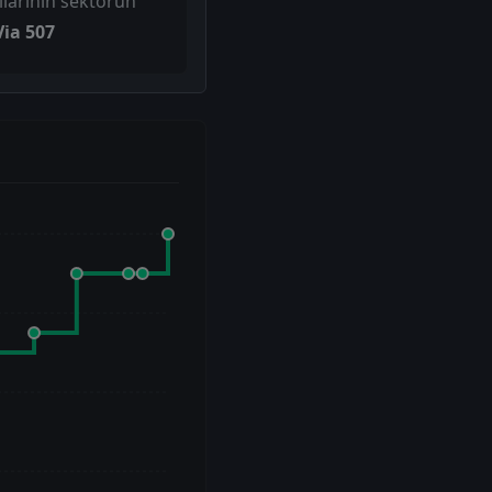
larının sektörün
Via 507