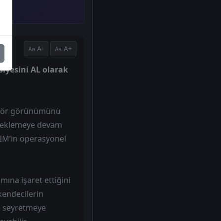
A-
A+
siyesini AL olarak
ektör görünümünü
steklemeye devam
BIM’in operasyonel
mına işaret ettiğini
kendecilerin
de seyretmeye