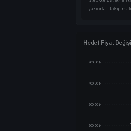
perakendecilerini 
yakından takip edil
Hedef Fiyat Değiş
800.00 ₺
700.00 ₺
600.00 ₺
500.00 ₺