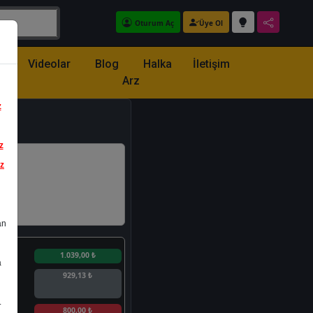
Oturum Aç
Üye Ol
z
Videolar
Blog
Halka
İletişim
Arz
z
z
iz
an
n
1.039,00 ₺
a
929,13 ₺
.
n
800,00 ₺