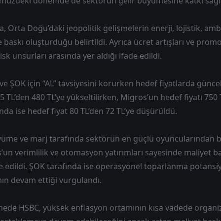
üzdeki dönemde de sektörün gelir büyümesine katkı sağlay
 Orta Doğu’daki jeopolitik gelişmelerin enerji, lojistik, amba
e baskı oluşturduğu belirtildi. Ayrıca ücret artışları ve pro
isk unsurları arasında yer aldığı ifade edildi.
e ŞOK için “AL” tavsiyesini korurken hedef fiyatlarda günce
,5 TL’den 480 TL’ye yükseltilirken, Migros’un hedef fiyatı 750
ında ise hedef fiyat 80 TL’den 72 TL’ye düşürüldü.
üme ve marj tarafında sektörün en güçlü oyuncularından b
s’un verimlilik ve otomasyon yatırımları sayesinde maliyet ba
e edildi. ŞOK tarafında ise operasyonel toparlanma potansi
ın devam ettiği vurgulandı.
ede HSBC, yüksek enflasyon ortamının kısa vadede organi