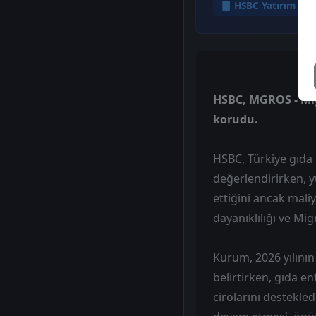
HSBC Yatırım
HSBC, MGROS - Migr
korudu.
HSBC, Türkiye gıda
değerlendirirken, 
ettiğini ancak mali
dayanıklılığı ve Mig
Kurum, 2026 yılının 
belirtirken, gıda 
cirolarını destekle