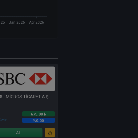
025
Jan 2026
Apr 2026
S
- MİGROS TİCARET A.Ş.
675.00 ₺
etiri
%0.00
Al