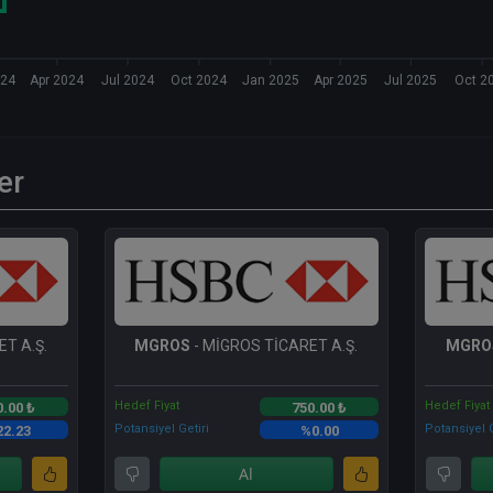
024
Apr 2024
Jul 2024
Oct 2024
Jan 2025
Apr 2025
Jul 2025
Oct 2
er
T A.Ş.
MGROS
- MİGROS TİCARET A.Ş.
MGRO
Hedef Fiyat
Hedef Fiyat
0.00 ₺
750.00 ₺
Potansiyel Getiri
Potansiyel G
22.23
%0.00
Al