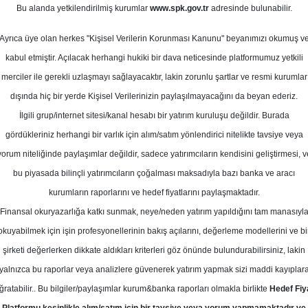
ayıs 2026
Bu alanda yetkilendirilmiş kurumlar
www.spk.gov.tr
adresinde bulunabilir.
Ortalama Getiri
Potansiyeli
Ayrıca üye olan herkes "Kişisel Verilerin Korunması Kanunu" beyanımızı okumuş v
kabul etmiştir. Açılacak herhangi hukiki bir dava neticesinde platformumuz yetkili
merciler ile gerekli uzlaşmayı sağlayacaktır, lakin zorunlu şartlar ve resmi kurumlar
Al
dışında hiç bir yerde Kişisel Verilerinizin paylaşılmayacağını da beyan ederiz.
Kurum Sayısı
İlgili grup/internet sitesi/kanal hesabı bir yatırım kuruluşu değildir. Burada
11
8
gördükleriniz herhangi bir varlık için alım/satım yönlendirici nitelikte tavsiye veya
yorum niteliğinde paylaşımlar değildir, sadece yatırımcıların kendisini geliştirmesi, v
Çarşamba, 20 Mayıs 2026
bu piyasada bilinçli yatırımcıların çoğalması maksadıyla bazı banka ve aracı
kurumların raporlarını ve hedef fiyatlarını paylaşmaktadır.
Finansal okuryazarlığa katkı sunmak, neye/neden yatırım yapıldığını tam manasıyl
SBC Yatırım
MGROS
Hedef Fiyat
okuyabilmek için işin profesyonellerinin bakış açılarını, değerleme modellerini ve bi
 - Migros için hedef fiyatını 750 
şirketi değerlerken dikkate aldıkları kriterleri göz önünde bulundurabilirsiniz, lakin
yalnızca bu raporlar veya analizlere güvenerek yatırım yapmak sizi maddi kayıplar
ltti, tavsiyesini AL olarak korudu
ğratabilir.. Bu bilgiler/paylaşımlar kurum&banka raporları olmakla birlikte
Hedef Fiy