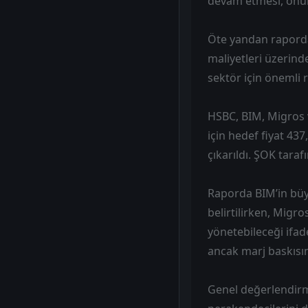
devam etmesi, önüm
Öte yandan raporda,
maliyetleri üzerind
sektör için önemli r
HSBC, BIM, Migros v
için hedef fiyat 437
çıkarıldı. ŞOK taraf
Raporda BIM’in büy
belirtilirken, Migro
yönetebileceği ifad
ancak marj baskısın
Genel değerlendirm