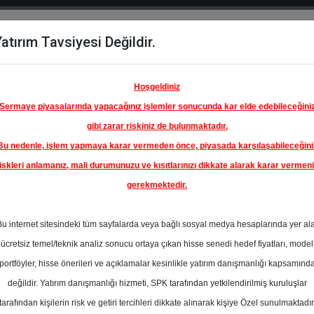
atırım Tavsiyesi Değildir.
del
Hisse
Öne
Raporlar
Partnerlerimi
y
Karşılaştır
Çıkanlar
Hoşgeldiniz
Sermaye piyasalarında yapacağınız işlemler sonucunda kar elde edebileceğini
gibi zarar riskiniz de bulunmaktadır.
Bu nedenle, işlem yapmaya karar vermeden önce, piyasada karşılaşabileceğini
iskleri anlamanız, mali durumunuzu ve kısıtlarınızı dikkate alarak karar vermen
gerekmektedir.
İGROS
A.Ş.
Bu internet sitesindeki tüm sayfalarda veya bağlı sosyal medya hesaplarında yer al
800.00 ₺
ücretsiz temel/teknik analiz sonucu ortaya çıkan hisse senedi hedef fiyatları, model
%22.23
En Yüksek Tahmi
portföyler, hisse önerileri ve açıklamalar kesinlikle yatırım danışmanlığı kapsamınd
Ortalama Fiyat
değildir. Yatırım danışmanlığı hizmeti, SPK tarafından yetkilendirilmiş kuruluşlar
Tahmini
tarafından kişilerin risk ve getiri tercihleri dikkate alınarak kişiye Özel sunulmaktadır
0
En Düşük Tahmi