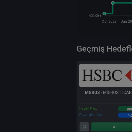
400.00 ₺
Oct 2023
Jan 2
Geçmiş Hedefl
MGROS
- MİGROS TİCARE
Hedef Fiyat
80
Potansiyel Getiri
%
Al