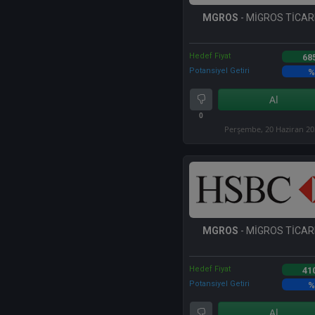
MGROS
- MİGROS TİCARE
Hedef Fiyat
68
Potansiyel Getiri
%
Al
0
Perşembe, 20 Haziran 2
MGROS
- MİGROS TİCARE
Hedef Fiyat
41
Potansiyel Getiri
%
Al