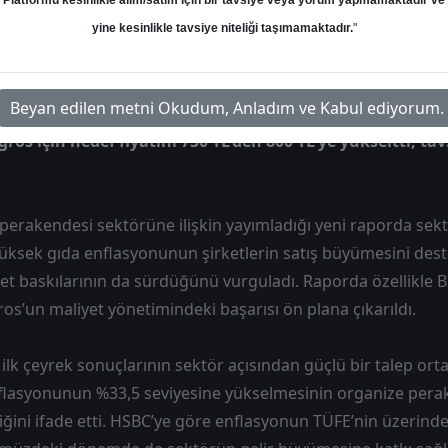
Platformu kesinlikle alım/satım için bir tavsiye veya yorum yapmamaktadır ve
Hedef: 800.00 ₺
Potansiyel: %22.23
yine kesinlikle tavsiye niteliği taşımamaktadır.
"
Beyan edilen metni Okudum, Anladım ve Kabul ediyorum.
os için hedef fiyatını 750 TL'den 800 TL'ye yükseltti, tav
 perakendesi sektörüne ilişkin yayımladığı yeni raporda s
yüksek gıda enflasyonunun şirketlerin satış büyümesini de
yet baskılarının da sürdüğünü vurguladı. Raporda özellikle 
ros’un maliyet yönetimindeki başarısı ön plana çıkarıldı.
ilk çeyrek sonuçlarının sektör açısından güçlü bir talep orta
enflasyonunun %33,5 seviyesine yükselmesinin organize pera
diğini ifade etti. HSBC’ye göre enflasyonun TÜFE’nin üzerin