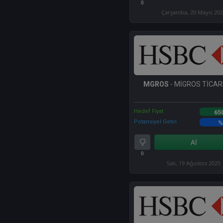
0
Çarşamba, 20 Mayıs 20
MGROS
- MİGROS TİCARE
Hedef Fiyat
65
Potansiyel Getiri
%
Al
0
Salı, 19 Ağustos 2025