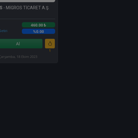
S
- MİGROS TİCARET A.Ş.
460.00 ₺
etiri
%0.00
Al
1
Çarşamba, 18 Ekim 2023