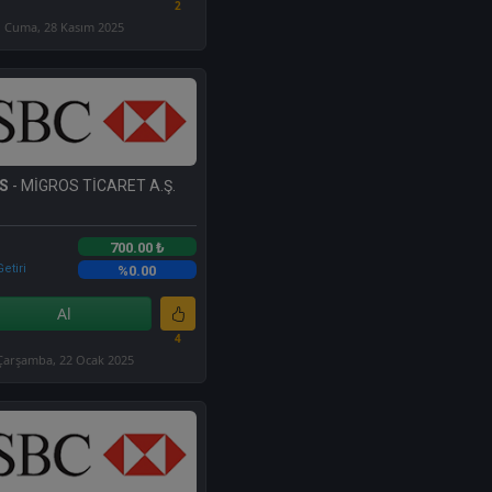
2
Cuma, 28 Kasım 2025
S
- MİGROS TİCARET A.Ş.
700.00 ₺
etiri
%0.00
Al
4
Çarşamba, 22 Ocak 2025