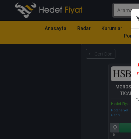
Y
Anasayfa
Radar
Kurumlar
Mo
Portfö
Geri Dön
r
MGROS
- M
TİCARET 
"
Hedef Fiyat
Potansiyel
Getiri
Al
0