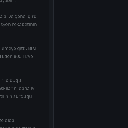
abilir.
laj ve genel girdi
mosyon rekabetinin
llemeye gitti. BIM
 TL’den 800 TL’ye
iri olduğu
skılarını daha iyi
yelinin sürdüğü
ze gıda