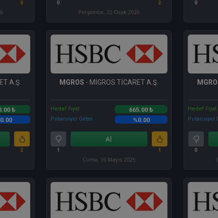
0
0
2
0
26
Perşembe, 22 Ocak 2026
T A.Ş.
MGROS
- MİGROS TİCARET A.Ş.
MGRO
Hedef Fiyat
Hedef Fiyat
0.00 ₺
665.00 ₺
Potansiyel Getiri
Potansiyel G
0.00
%0.00
Al
2
1
1
0
Cuma, 16 Mayıs 2025