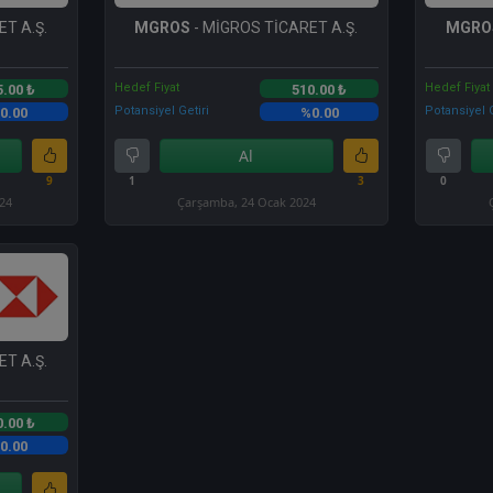
T A.Ş.
MGROS
- MİGROS TİCARET A.Ş.
MGRO
Hedef Fiyat
Hedef Fiyat
5.00 ₺
510.00 ₺
Potansiyel Getiri
Potansiyel G
0.00
%0.00
Al
9
1
3
0
024
Çarşamba, 24 Ocak 2024
T A.Ş.
0.00 ₺
0.00