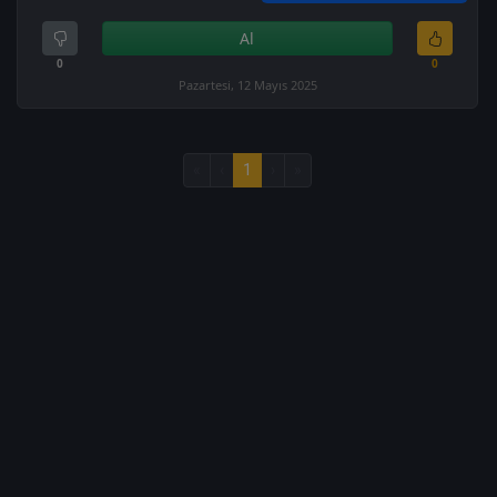
Al
0
0
Pazartesi, 12 Mayıs 2025
«
‹
1
›
»