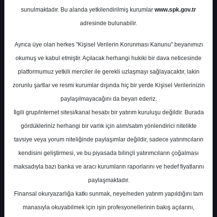
Potansiyel
%0.00
sunulmaktadır. Bu alanda yetkilendirilmiş kurumlar
www.spk.gov.tr
Getiri
adresinde bulunabilir.
Al
0
0
Ayrıca üye olan herkes "Kişisel Verilerin Korunması Kanunu" beyanımızı
Perşembe, 05 Mart 2026
okumuş ve kabul etmiştir. Açılacak herhangi hukiki bir dava neticesinde
platformumuz yetkili merciler ile gerekli uzlaşmayı sağlayacaktır, lakin
zorunlu şartlar ve resmi kurumlar dışında hiç bir yerde Kişisel Verilerinizin
paylaşılmayacağını da beyan ederiz.
İlgili grup/internet sitesi/kanal hesabı bir yatırım kuruluşu değildir. Burada
gördükleriniz herhangi bir varlık için alım/satım yönlendirici nitelikte
tavsiye veya yorum niteliğinde paylaşımlar değildir, sadece yatırımcıların
En Yüksek Tahmin
1.039,00 ₺
kendisini geliştirmesi, ve bu piyasada bilinçli yatırımcıların çoğalması
Ortalama Fiyat Tahmini
925,54 ₺
maksadıyla bazı banka ve aracı kurumların raporlarını ve hedef fiyatlarını
En Düşük Tahmin
800,00 ₺
paylaşmaktadır.
Ortalama Getiri Potansiyeli
%47.85
Finansal okuryazarlığa katkı sunmak, neye/neden yatırım yapıldığını tam
manasıyla okuyabilmek için işin profesyonellerinin bakış açılarını,