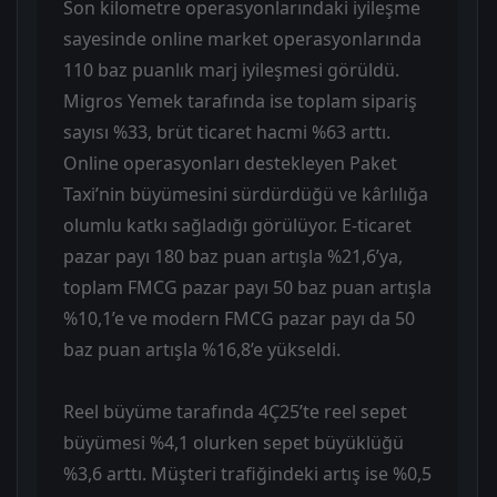
Son kilometre operasyonlarındaki iyileşme
sayesinde online market operasyonlarında
110 baz puanlık marj iyileşmesi görüldü.
Migros Yemek tarafında ise toplam sipariş
sayısı %33, brüt ticaret hacmi %63 arttı.
Online operasyonları destekleyen Paket
Taxi’nin büyümesini sürdürdüğü ve kârlılığa
olumlu katkı sağladığı görülüyor. E-ticaret
pazar payı 180 baz puan artışla %21,6’ya,
toplam FMCG pazar payı 50 baz puan artışla
%10,1’e ve modern FMCG pazar payı da 50
baz puan artışla %16,8’e yükseldi.
Reel büyüme tarafında 4Ç25’te reel sepet
büyümesi %4,1 olurken sepet büyüklüğü
%3,6 arttı. Müşteri trafiğindeki artış ise %0,5