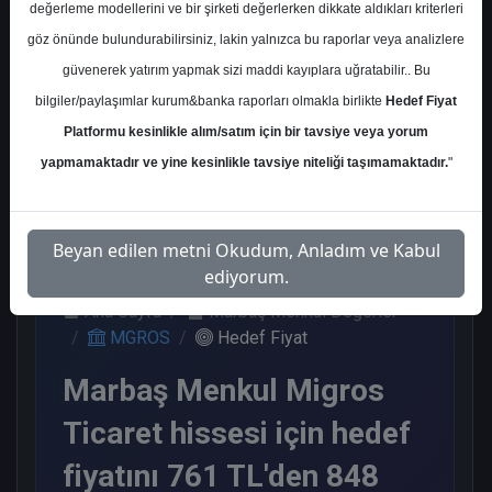
değerleme modellerini ve bir şirketi değerlerken dikkate aldıkları kriterleri
Kurum Sayısı
göz önünde bulundurabilirsiniz, lakin yalnızca bu raporlar veya analizlere
12
güvenerek yatırım yapmak sizi maddi kayıplara uğratabilir.. Bu
Al
Endeks Üstü Get.
bilgiler/paylaşımlar kurum&banka raporları olmakla birlikte
Hedef Fiyat
Platformu kesinlikle alım/satım için bir tavsiye veya yorum
9
3
yapmamaktadır ve yine kesinlikle tavsiye niteliği taşımamaktadır.
"
Perşembe, 05 Mart 2026
Beyan edilen metni Okudum, Anladım ve Kabul
ediyorum.
Ana Sayfa
Marbaş Menkul Değerler
MGROS
Hedef Fiyat
Marbaş Menkul Migros
Ticaret hissesi için hedef
fiyatını 761 TL'den 848