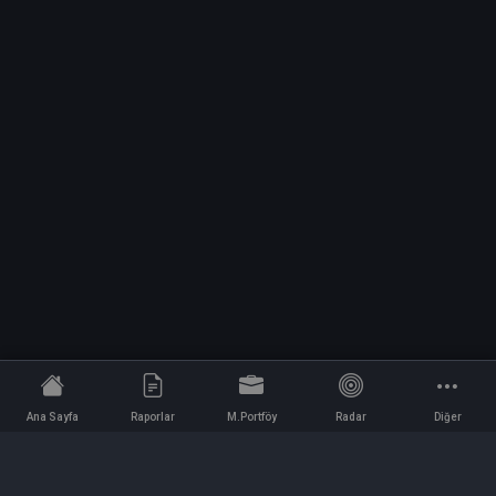
Ana Sayfa
Raporlar
M.Portföy
Radar
Diğer