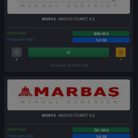
MGROS
- MİGROS TİCARET A.Ş.
Hedef Fiyat
848.00 ₺
Potansiyel Getiri
%0.00
Al
0
0
Perşembe, 05 Mart 2026
MGROS
- MİGROS TİCARET A.Ş.
Hedef Fiyat
761.00 ₺
Potansiyel Getiri
%0.00