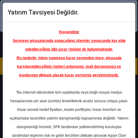
Yatırım Tavsiyesi Değildir.
Şimdi uygulamayı indirin!
Hoşgeldiniz
Sermaye piyasalarında yapacağınız işlemler sonucunda kar elde
edebileceğiniz gibi zarar riskiniz de bulunmaktadır.
Bu nedenle, işlem yapmaya karar vermeden önce, piyasada
karşılaşabileceğiniz riskleri anlamanız, mali durumunuzu ve
kısıtlarınızı dikkate alarak karar vermeniz gerekmektedir.
Geri Dön
"Bu internet sitesindeki tüm sayfalarda veya bağlı sosyal medya
hesaplarında yer alan ücretsiz temel/teknik analiz sonucu ortaya çıkan
hisse senedi hedef fiyatları, model portföyler, hisse önerileri ve
açıklamalar kesinlikle yatırım danışmanlığı kapsamında değildir. Yatırım
MGROS
- MİGROS TİCARET A.Ş.
danışmanlığı hizmeti, SPK tarafından yetkilendirilmiş kuruluşlar
Hedef Fiyat
848.00 ₺
tarafından kişilerin risk ve getiri tercihleri dikkate alınarak kişiye Özel