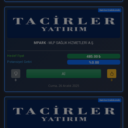
Katılım Endeksinde
MPARK
- MLP SAĞLIK HİZMETLERİ A.Ş.
Hedef Fiyat
485.00 ₺
Potansiyel Getiri
%0.00
Al
0
0
Cuma, 26 Aralık 2025
Katılım Endeksinde