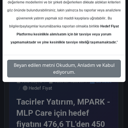
değerleme modellerini ve bir şirketi değerlerken dikkate aldıkları kriterleri
Kurum Sayısı
göz önünde bulundurabilirsiniz, lakin yalnızca bu raporlar veya analizlere
11
güvenerek yatırım yapmak sizi maddi kayıplara uğratabilir.. Bu
Al
Endeks Üstü Get.
bilgiler/paylaşımlar kurum&banka raporları olmakla birlikte
Hedef Fiyat
Platformu kesinlikle alım/satım için bir tavsiye veya yorum
9
2
yapmamaktadır ve yine kesinlikle tavsiye niteliği taşımamaktadır.
"
Çarşamba, 09 Temmuz 2025
Beyan edilen metni Okudum, Anladım ve Kabul
ediyorum.
Ana Sayfa
Tacirler Yatırım
MPARK
Hedef Fiyat
Tacirler Yatırım, MPARK -
MLP Care için hedef
fiyatını 476,6 TL'den 450