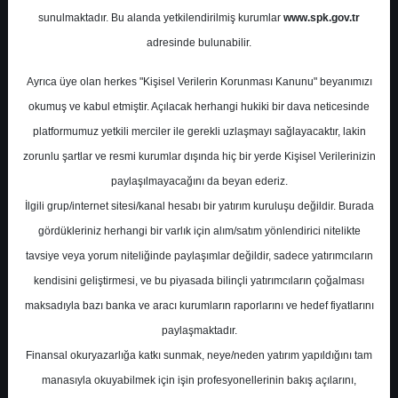
Potansiyel
%0.00
sunulmaktadır. Bu alanda yetkilendirilmiş kurumlar
www.spk.gov.tr
Getiri
adresinde bulunabilir.
Tut
0
0
Ayrıca üye olan herkes "Kişisel Verilerin Korunması Kanunu" beyanımızı
Çarşamba, 09 Temmuz 2025
okumuş ve kabul etmiştir. Açılacak herhangi hukiki bir dava neticesinde
platformumuz yetkili merciler ile gerekli uzlaşmayı sağlayacaktır, lakin
zorunlu şartlar ve resmi kurumlar dışında hiç bir yerde Kişisel Verilerinizin
paylaşılmayacağını da beyan ederiz.
İlgili grup/internet sitesi/kanal hesabı bir yatırım kuruluşu değildir. Burada
gördükleriniz herhangi bir varlık için alım/satım yönlendirici nitelikte
tavsiye veya yorum niteliğinde paylaşımlar değildir, sadece yatırımcıların
En Yüksek Tahmin
728,50 ₺
kendisini geliştirmesi, ve bu piyasada bilinçli yatırımcıların çoğalması
Ortalama Fiyat Tahmini
679,11 ₺
maksadıyla bazı banka ve aracı kurumların raporlarını ve hedef fiyatlarını
En Düşük Tahmin
608,00 ₺
paylaşmaktadır.
Ortalama Getiri Potansiyeli
%59.14
Finansal okuryazarlığa katkı sunmak, neye/neden yatırım yapıldığını tam
manasıyla okuyabilmek için işin profesyonellerinin bakış açılarını,