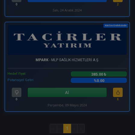
0
2
Salı, 24 Aralık 2024
Katılım Endeksinde
MPARK
- MLP SAĞLIK HİZMETLERİ A.Ş.
Hedef Fiyat
385.00 ₺
Potansiyel Getiri
%0.00
Al
0
8
Perşembe, 09 Mayıs 2024
«
‹
1
›
»