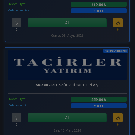
Hedef Fiyat
619.00 ₺
Potansiyel Getiri
%0.00
Al
0
0
Cuma, 08 Mayıs 2026
Katılım Endeksinde
MPARK
- MLP SAĞLIK HİZMETLERİ A.Ş.
Hedef Fiyat
559.00 ₺
Potansiyel Getiri
%0.00
Al
0
0
Salı, 17 Mart 2026