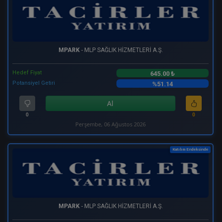
MPARK
- MLP SAĞLIK HİZMETLERİ A.Ş.
Hedef Fiyat
645.00 ₺
Potansiyel Getiri
%51.14
Al
0
0
Perşembe, 06 Ağustos 2026
Katılım Endeksinde
MPARK
- MLP SAĞLIK HİZMETLERİ A.Ş.