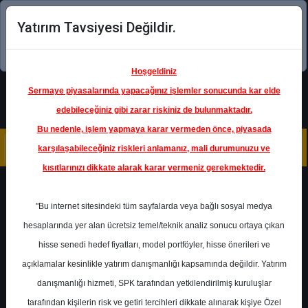
Yatırım Tavsiyesi Değildir.
Şimdi uygulamayı indirin!
Hoşgeldiniz
Sermaye piyasalarında yapacağınız işlemler sonucunda kar elde
edebileceğiniz gibi zarar riskiniz de bulunmaktadır.
Bu nedenle, işlem yapmaya karar vermeden önce, piyasada
karşılaşabileceğiniz riskleri anlamanız, mali durumunuzu ve
kısıtlarınızı dikkate alarak karar vermeniz gerekmektedir.
Geri Dön
"Bu internet sitesindeki tüm sayfalarda veya bağlı sosyal medya
Katılım Endeksinde
hesaplarında yer alan ücretsiz temel/teknik analiz sonucu ortaya çıkan
hisse senedi hedef fiyatları, model portföyler, hisse önerileri ve
açıklamalar kesinlikle yatırım danışmanlığı kapsamında değildir. Yatırım
MPARK
- MLP SAĞLIK
HİZMETLERİ A.Ş.
danışmanlığı hizmeti, SPK tarafından yetkilendirilmiş kuruluşlar
Hedef Fiyat
450.00 ₺
tarafından kişilerin risk ve getiri tercihleri dikkate alınarak kişiye Özel