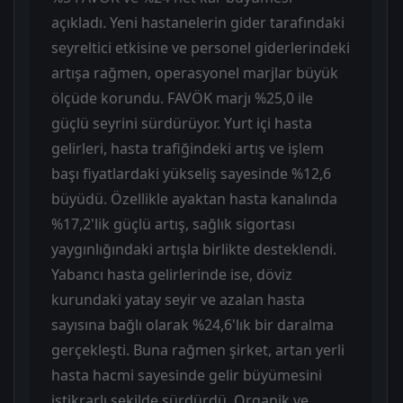
açıkladı. Yeni hastanelerin gider tarafındaki
seyreltici etkisine ve personel giderlerindeki
artışa rağmen, operasyonel marjlar büyük
ölçüde korundu. FAVÖK marjı %25,0 ile
güçlü seyrini sürdürüyor. Yurt içi hasta
gelirleri, hasta trafiğindeki artış ve işlem
başı fiyatlardaki yükseliş sayesinde %12,6
büyüdü. Özellikle ayaktan hasta kanalında
%17,2'lik güçlü artış, sağlık sigortası
yaygınlığındaki artışla birlikte desteklendi.
Yabancı hasta gelirlerinde ise, döviz
kurundaki yatay seyir ve azalan hasta
sayısına bağlı olarak %24,6'lık bir daralma
gerçekleşti. Buna rağmen şirket, artan yerli
hasta hacmi sayesinde gelir büyümesini
istikrarlı şekilde sürdürdü. Organik ve