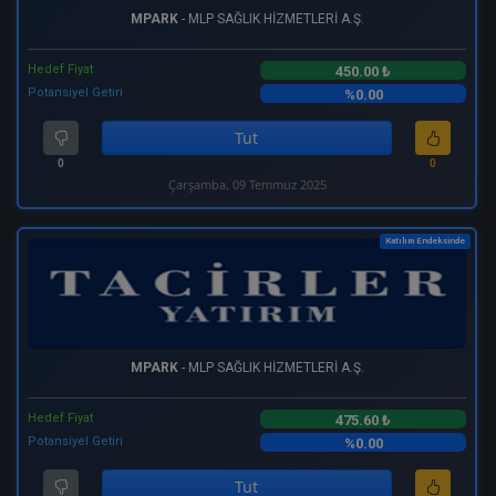
MPARK
- MLP SAĞLIK HİZMETLERİ A.Ş.
Hedef Fiyat
450.00 ₺
Potansiyel Getiri
%0.00
Tut
0
0
Çarşamba, 09 Temmuz 2025
Katılım Endeksinde
MPARK
- MLP SAĞLIK HİZMETLERİ A.Ş.
Hedef Fiyat
475.60 ₺
Potansiyel Getiri
%0.00
Tut