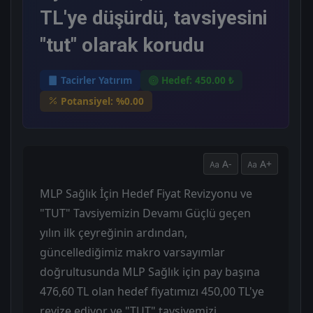
TL'ye düşürdü, tavsiyesini
"tut" olarak korudu
Tacirler Yatırım
Hedef: 450.00 ₺
Potansiyel: %0.00
A-
A+
MLP Sağlık İçin Hedef Fiyat Revizyonu ve
"TUT" Tavsiyemizin Devamı Güçlü geçen
yılın ilk çeyreğinin ardından,
güncellediğimiz makro varsayımlar
doğrultusunda MLP Sağlık için pay başına
476,60 TL olan hedef fiyatımızı 450,00 TL'ye
revize ediyor ve "TUT" tavsiyemizi