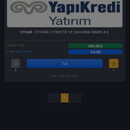
OTKAR
- OTOKAR OTOMOTİV VE SAVUNMA SANAYİ A.Ş.
Hedef Fiyat
600.00 ₺
Potansiyel Getiri
%0.00
Tut
0
1
Salı, 16 Ocak 2024
«
‹
1
›
»