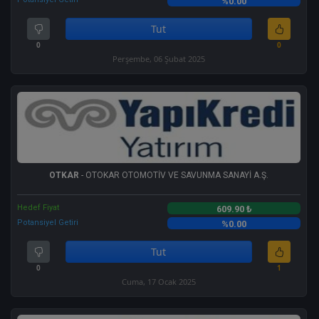
%0.00
Tut
0
0
Perşembe, 06 Şubat 2025
OTKAR
- OTOKAR OTOMOTİV VE SAVUNMA SANAYİ A.Ş.
Hedef Fiyat
609.90 ₺
Potansiyel Getiri
%0.00
Tut
0
1
Cuma, 17 Ocak 2025