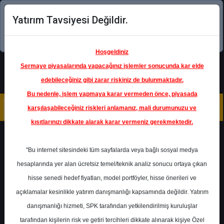
Yatırım Tavsiyesi Değildir.
Şimdi uygulamayı indirin!
Hoşgeldiniz
Sermaye piyasalarında yapacağınız işlemler sonucunda kar elde
edebileceğiniz gibi zarar riskiniz de bulunmaktadır.
Bu nedenle, işlem yapmaya karar vermeden önce, piyasada
karşılaşabileceğiniz riskleri anlamanız, mali durumunuzu ve
kısıtlarınızı dikkate alarak karar vermeniz gerekmektedir.
Geri Dön
"Bu internet sitesindeki tüm sayfalarda veya bağlı sosyal medya
hesaplarında yer alan ücretsiz temel/teknik analiz sonucu ortaya çıkan
hisse senedi hedef fiyatları, model portföyler, hisse önerileri ve
açıklamalar kesinlikle yatırım danışmanlığı kapsamında değildir. Yatırım
OTKAR
- OTOKAR OTOMOTİV
VE SAVUNMA SANAYİ A.Ş.
danışmanlığı hizmeti, SPK tarafından yetkilendirilmiş kuruluşlar
Hedef Fiyat
600.00 ₺
tarafından kişilerin risk ve getiri tercihleri dikkate alınarak kişiye Özel