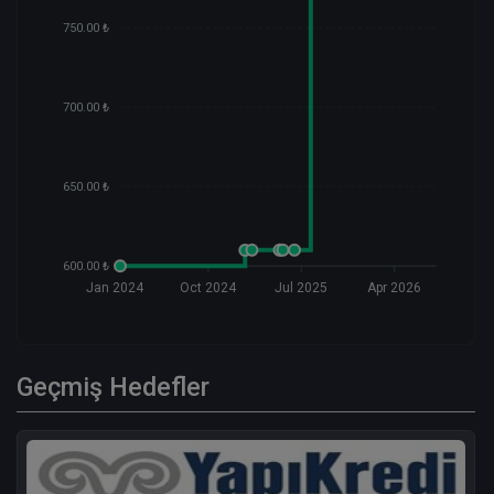
750.00 ₺
700.00 ₺
650.00 ₺
600.00 ₺
Jan 2024
Oct 2024
Jul 2025
Apr 2026
Geçmiş Hedefler