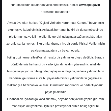
Potansiyel
%0.00
sunulmaktadır. Bu alanda yetkilendirilmiş kurumlar
www.spk.gov.tr
Getiri
adresinde bulunabilir.
Tut
0
1
Ayrıca üye olan herkes "Kişisel Verilerin Korunması Kanunu" beyanımızı
Salı, 16 Ocak 2024
okumuş ve kabul etmiştir. Açılacak herhangi hukiki bir dava neticesinde
platformumuz yetkili merciler ile gerekli uzlaşmayı sağlayacaktır, lakin
zorunlu şartlar ve resmi kurumlar dışında hiç bir yerde Kişisel Verilerinizin
paylaşılmayacağını da beyan ederiz.
İlgili grup/internet sitesi/kanal hesabı bir yatırım kuruluşu değildir. Burada
gördükleriniz herhangi bir varlık için alım/satım yönlendirici nitelikte
tavsiye veya yorum niteliğinde paylaşımlar değildir, sadece yatırımcıların
En Yüksek Tahmin
780,00 ₺
kendisini geliştirmesi, ve bu piyasada bilinçli yatırımcıların çoğalması
Ortalama Fiyat Tahmini
516,59 ₺
maksadıyla bazı banka ve aracı kurumların raporlarını ve hedef fiyatlarını
En Düşük Tahmin
372,10 ₺
paylaşmaktadır.
Ortalama Getiri Potansiyeli
%77.83
Finansal okuryazarlığa katkı sunmak, neye/neden yatırım yapıldığını tam
manasıyla okuyabilmek için işin profesyonellerinin bakış açılarını,