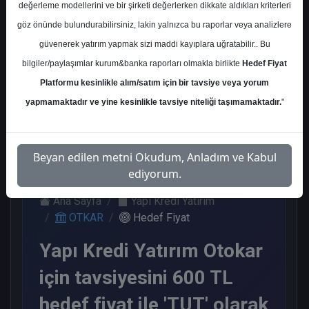
değerleme modellerini ve bir şirketi değerlerken dikkate aldıkları kriterleri
Kurum Sayısı
göz önünde bulundurabilirsiniz, lakin yalnızca bu raporlar veya analizlere
7
güvenerek yatırım yapmak sizi maddi kayıplara uğratabilir.. Bu
Al
Tut
End.
Endeks
bilgiler/paylaşımlar kurum&banka raporları olmakla birlikte
Hedef Fiyat
Paralel
Üstü Get.
Get.
Platformu kesinlikle alım/satım için bir tavsiye veya yorum
2
2
1
2
yapmamaktadır ve yine kesinlikle tavsiye niteliği taşımamaktadır.
"
Salı, 16 Ocak 2024
Beyan edilen metni Okudum, Anladım ve Kabul
ediyorum.
Ana Sayfa
Yapı Kredi Yatırım
OTKAR
Hedef Fiyat
Yapı Kredi Yatırım Otokar
için tavsiyesini 600 TL
hedef fiyat ile 'TUT' olarak