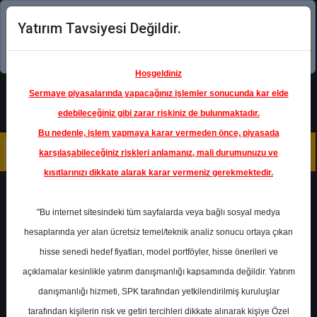
Yatırım Tavsiyesi Değildir.
Şimdi uygulamayı indirin!
Hoşgeldiniz
Sermaye piyasalarında yapacağınız işlemler sonucunda kar elde
edebileceğiniz gibi zarar riskiniz de bulunmaktadır.
Bu nedenle, işlem yapmaya karar vermeden önce, piyasada
karşılaşabileceğiniz riskleri anlamanız, mali durumunuzu ve
kısıtlarınızı dikkate alarak karar vermeniz gerekmektedir.
Geri Dön
"Bu internet sitesindeki tüm sayfalarda veya bağlı sosyal medya
hesaplarında yer alan ücretsiz temel/teknik analiz sonucu ortaya çıkan
hisse senedi hedef fiyatları, model portföyler, hisse önerileri ve
açıklamalar kesinlikle yatırım danışmanlığı kapsamında değildir. Yatırım
PGSUS
- PEGASUS HAVA
TAŞIMACILIĞI A.Ş.
danışmanlığı hizmeti, SPK tarafından yetkilendirilmiş kuruluşlar
Hedef Fiyat
300.00 ₺
tarafından kişilerin risk ve getiri tercihleri dikkate alınarak kişiye Özel