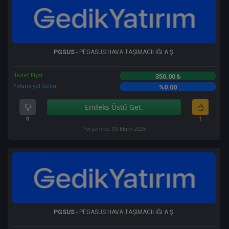
PGSUS
- PEGASUS HAVA TAŞIMACILIĞI A.Ş.
Hedef Fiyat
350.00 ₺
Potansiyel Getiri
%0.00
Endeks Üstü Get.
0
1
Perşembe, 09 Ekim 2025
PGSUS
- PEGASUS HAVA TAŞIMACILIĞI A.Ş.