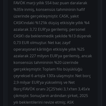
FAVÖK marjı yıllık 554 baz puan daralarak
%35’e inmiş, konsensüs tahmininin hafif
üzerinde gerçekleşmiştir. CASK, yakıt
CASK’ındaki %12’lik düşüş etkisiyle yıllık %4
azalarak 3,72 EUR’ya gerilemiş; personel
CASK’ı da beklenmedik şekilde %13 düşerek
0,73 EUR olmuştur. Net kar, zayıf
operasyonel kârlılığın etkisiyle yıllık %25
azalarak 227 milyon EUR’ya gerilemiş, ancak
konsensüs tahmininin %20 üzerinde
gerçekleşmiştir. Toplam filo büyüklüğü
çeyreksel 6 artışla 130’a ulaşmıştır. Net borç
2,9 milyar EUR’ya yükselmiş ve Net
Borç/FAVÖK oranı 2Ç25’teki 3,1x’ten 3,45x’e
çıkmıştır. Sonuçların ardından şirket, 2025
yılı beklentilerini revize etmiş; ASK