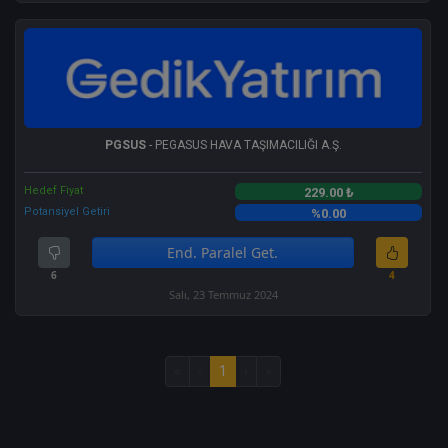
PGSUS
- PEGASUS HAVA TAŞIMACILIĞI A.Ş.
Hedef Fiyat
229.00 ₺
Potansiyel Getiri
%0.00
End. Paralel Get.
6
4
Salı, 23 Temmuz 2024
«
‹
1
›
»