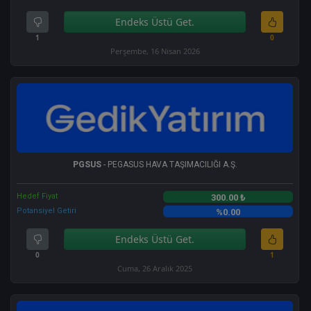
Endeks Üstü Get.
1
0
Perşembe, 16 Nisan 2026
PGSUS
- PEGASUS HAVA TAŞIMACILIĞI A.Ş.
Hedef Fiyat
300.00 ₺
Potansiyel Getiri
%0.00
Endeks Üstü Get.
0
1
Cuma, 26 Aralık 2025