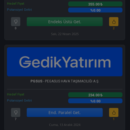
Hedef Fiyat
355.00 ₺
Potansiyel Getiri
%0.00
Endeks Üstü Get.
0
2
Salı, 22 Nisan 2025
PGSUS
- PEGASUS HAVA TAŞIMACILIĞI A.Ş.
Hedef Fiyat
234.00 ₺
Potansiyel Getiri
%0.00
End. Paralel Get.
7
1
Cuma, 13 Aralık 2024