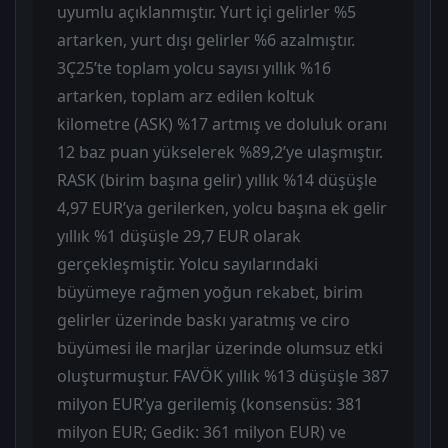
uyumlu açıklanmıştır. Yurt içi gelirler %5
artarken, yurt dışı gelirler %6 azalmıştır.
3Ç25’te toplam yolcu sayısı yıllık %16
artarken, toplam arz edilen koltuk
kilometre (ASK) %17 artmış ve doluluk oranı
12 baz puan yükselerek %89,2’ye ulaşmıştır.
RASK (birim başına gelir) yıllık %14 düşüşle
4,97 EUR’ya gerilerken, yolcu başına ek gelir
yıllık %1 düşüşle 29,7 EUR olarak
gerçekleşmiştir. Yolcu sayılarındaki
büyümeye rağmen yoğun rekabet, birim
gelirler üzerinde baskı yaratmış ve ciro
büyümesi ile marjlar üzerinde olumsuz etki
oluşturmuştur. FAVÖK yıllık %13 düşüşle 387
milyon EUR’ya gerilemiş (konsensüs: 381
milyon EUR; Gedik: 361 milyon EUR) ve