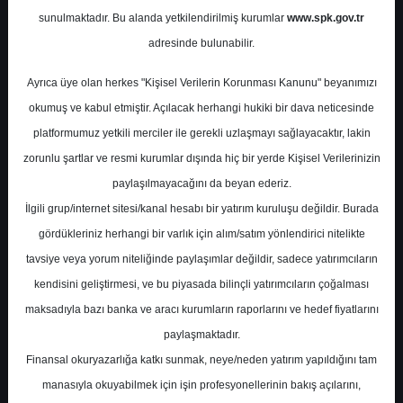
Potansiyel
%0.00
sunulmaktadır. Bu alanda yetkilendirilmiş kurumlar
www.spk.gov.tr
Getiri
adresinde bulunabilir.
Endeks Üstü
Get.
0
1
Ayrıca üye olan herkes "Kişisel Verilerin Korunması Kanunu" beyanımızı
Cuma, 26 Aralık 2025
okumuş ve kabul etmiştir. Açılacak herhangi hukiki bir dava neticesinde
platformumuz yetkili merciler ile gerekli uzlaşmayı sağlayacaktır, lakin
zorunlu şartlar ve resmi kurumlar dışında hiç bir yerde Kişisel Verilerinizin
paylaşılmayacağını da beyan ederiz.
İlgili grup/internet sitesi/kanal hesabı bir yatırım kuruluşu değildir. Burada
gördükleriniz herhangi bir varlık için alım/satım yönlendirici nitelikte
tavsiye veya yorum niteliğinde paylaşımlar değildir, sadece yatırımcıların
En Yüksek Tahmin
364,70 ₺
kendisini geliştirmesi, ve bu piyasada bilinçli yatırımcıların çoğalması
Ortalama Fiyat Tahmini
259,86 ₺
maksadıyla bazı banka ve aracı kurumların raporlarını ve hedef fiyatlarını
En Düşük Tahmin
187,00 ₺
paylaşmaktadır.
Ortalama Getiri Potansiyeli
%69.29
Finansal okuryazarlığa katkı sunmak, neye/neden yatırım yapıldığını tam
manasıyla okuyabilmek için işin profesyonellerinin bakış açılarını,