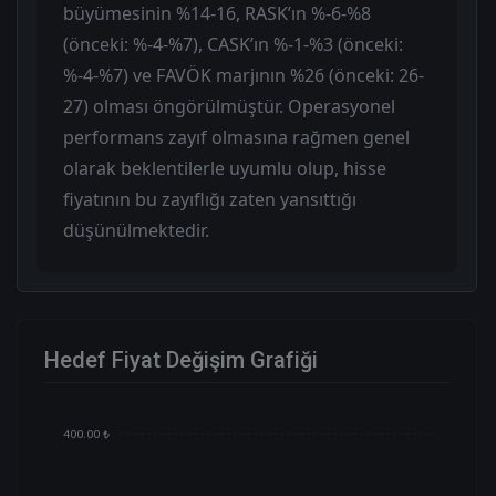
büyümesinin %14-16, RASK’ın %-6-%8
(önceki: %-4-%7), CASK’ın %-1-%3 (önceki:
%-4-%7) ve FAVÖK marjının %26 (önceki: 26-
27) olması öngörülmüştür. Operasyonel
performans zayıf olmasına rağmen genel
olarak beklentilerle uyumlu olup, hisse
fiyatının bu zayıflığı zaten yansıttığı
düşünülmektedir.
Hedef Fiyat Değişim Grafiği
400.00 ₺