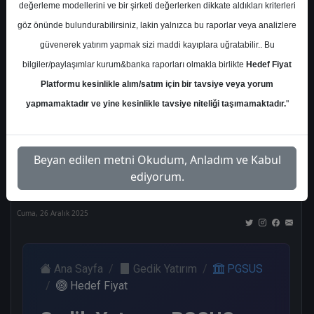
değerleme modellerini ve bir şirketi değerlerken dikkate aldıkları kriterleri
Kurum Sayısı
göz önünde bulundurabilirsiniz, lakin yalnızca bu raporlar veya analizlere
18
güvenerek yatırım yapmak sizi maddi kayıplara uğratabilir.. Bu
Al
Tut
End.
Endeks
Tavsiye
bilgiler/paylaşımlar kurum&banka raporları olmakla birlikte
Hedef Fiyat
Paralel
Üstü
Yok
Platformu kesinlikle alım/satım için bir tavsiye veya yorum
Get.
Get.
9
2
2
yapmamaktadır ve yine kesinlikle tavsiye niteliği taşımamaktadır.
"
2
2
Nötr
Beyan edilen metni Okudum, Anladım ve Kabul
1
ediyorum.
Cuma, 26 Aralık 2025
Ana Sayfa
Gedik Yatırım
PGSUS
Hedef Fiyat