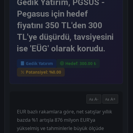
Gedik Yatırım, PGSUS -
Pegasus için hedef
fiyatını 350 TL'den 300
TL'ye düşürdü, tavsiyesini
ise 'EÜG' olarak korudu.
Gedik Yatırım
Hedef: 300.00 ₺
Potansiyel: %0.00
A-
A+
EUR bazlı rakamlara göre, net satışlar yıllık
bazda %1 artışla 876 milyon EUR’ya
yükselmiş ve tahminlerle büyük ölçüde