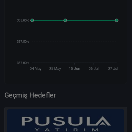
338.00 ₺
337.50 ₺
337.00 ₺
04 May
25 May
15 Jun
06 Jul
27 Jul
Geçmiş Hedefler