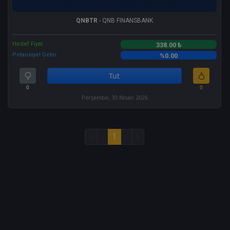
QNBTR
- QNB FINANSBANK
Hedef Fiyat
338.00 ₺
Potansiyel Getiri
%0.00
Tut
0
0
Perşembe, 30 Nisan 2026
«
‹
1
›
»