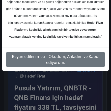
değerleme modellerini ve bir şirketi değerlerken dikkate aldıkları kriterleri
Kurum Sayısı
göz önünde bulundurabilirsiniz, lakin yalnızca bu raporlar veya analizlere
1
güvenerek yatırım yapmak sizi maddi kayıplara uğratabilir.. Bu
Tut
bilgiler/paylaşımlar kurum&banka raporları olmakla birlikte
Hedef Fiyat
Platformu kesinlikle alım/satım için bir tavsiye veya yorum
1
yapmamaktadır ve yine kesinlikle tavsiye niteliği taşımamaktadır.
"
Perşembe, 30 Nisan 2026
Beyan edilen metni Okudum, Anladım ve Kabul
ediyorum.
Ana Sayfa
Pusula Yatırım
QNBTR
Hedef Fiyat
Pusula Yatırım, QNBTR -
QNB Finans için hedef
fiyatını 338 TL, tavsiyesini