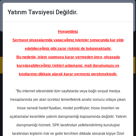
Yatırım Tavsiyesi Değildir.
Şimdi uygulamayı indirin!
Hoşgeldiniz
Sermaye piyasalarında yapacağınız işlemler sonucunda kar elde
edebileceğiniz gibi zarar riskiniz de bulunmaktadır.
Bu nedenle, işlem yapmaya karar vermeden önce, piyasada
karşılaşabileceğiniz riskleri anlamanız, mali durumunuzu ve
kısıtlarınızı dikkate alarak karar vermeniz gerekmektedir.
Geri Dön
"Bu internet sitesindeki tüm sayfalarda veya bağlı sosyal medya
hesaplarında yer alan ücretsiz temel/teknik analiz sonucu ortaya çıkan
hisse senedi hedef fiyatları, model portföyler, hisse önerileri ve
açıklamalar kesinlikle yatırım danışmanlığı kapsamında değildir. Yatırım
QNBTR
- QNB FINANSBANK
danışmanlığı hizmeti, SPK tarafından yetkilendirilmiş kuruluşlar
Hedef Fiyat
338.00 ₺
tarafından kişilerin risk ve getiri tercihleri dikkate alınarak kişiye Özel