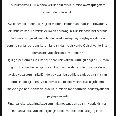
Potansiyel
%0.00
sunulmaktadır. Bu alanda yetkilendirilmiş kurumlar
www.spk.gov.tr
Getiri
adresinde bulunabilir.
Tut
0
0
Ayrıca üye olan herkes "Kişisel Verilerin Korunması Kanunu" beyanımızı
Perşembe, 30 Nisan 2026
okumuş ve kabul etmiştir. Açılacak herhangi hukiki bir dava neticesinde
platformumuz yetkili merciler ile gerekli uzlaşmayı sağlayacaktır, lakin
zorunlu şartlar ve resmi kurumlar dışında hiç bir yerde Kişisel Verilerinizin
paylaşılmayacağını da beyan ederiz.
İlgili grup/internet sitesi/kanal hesabı bir yatırım kuruluşu değildir. Burada
gördükleriniz herhangi bir varlık için alım/satım yönlendirici nitelikte
tavsiye veya yorum niteliğinde paylaşımlar değildir, sadece yatırımcıların
En Yüksek Tahmin
338,00 ₺
kendisini geliştirmesi, ve bu piyasada bilinçli yatırımcıların çoğalması
Ortalama Fiyat Tahmini
338,00 ₺
maksadıyla bazı banka ve aracı kurumların raporlarını ve hedef fiyatlarını
En Düşük Tahmin
338,00 ₺
paylaşmaktadır.
Ortalama Getiri Potansiyeli
%71.57
Finansal okuryazarlığa katkı sunmak, neye/neden yatırım yapıldığını tam
manasıyla okuyabilmek için işin profesyonellerinin bakış açılarını,