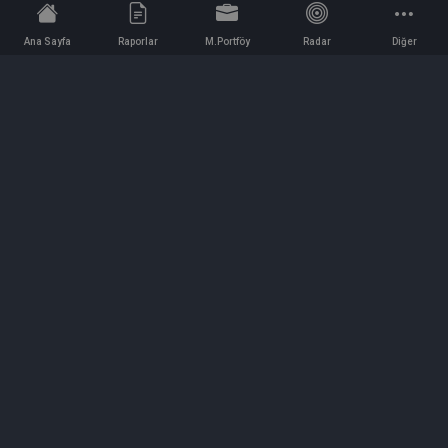
Ana Sayfa
Raporlar
M.Portföy
Radar
Diğer
İletişim
Bilgi ve Reklam için bizimle iletişime geçin!