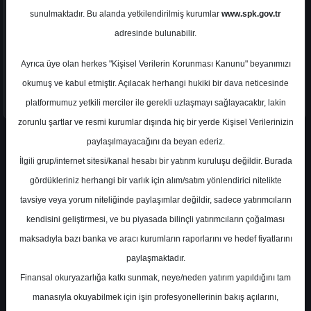
sunulmaktadır. Bu alanda yetkilendirilmiş kurumlar
www.spk.gov.tr
adresinde bulunabilir.
Ayrıca üye olan herkes "Kişisel Verilerin Korunması Kanunu" beyanımızı
okumuş ve kabul etmiştir. Açılacak herhangi hukiki bir dava neticesinde
platformumuz yetkili merciler ile gerekli uzlaşmayı sağlayacaktır, lakin
zorunlu şartlar ve resmi kurumlar dışında hiç bir yerde Kişisel Verilerinizin
paylaşılmayacağını da beyan ederiz.
En Yüksek Tahmin
338,00 ₺
(%71.57)
İlgili grup/internet sitesi/kanal hesabı bir yatırım kuruluşu değildir. Burada
En Düşük Tahmin
338,00 ₺
(%71.57)
gördükleriniz herhangi bir varlık için alım/satım yönlendirici nitelikte
Ortalama Fiyat Tahmini
338,00 ₺
tavsiye veya yorum niteliğinde paylaşımlar değildir, sadece yatırımcıların
Ortalama Getiri Potansiyeli
%71.57
kendisini geliştirmesi, ve bu piyasada bilinçli yatırımcıların çoğalması
maksadıyla bazı banka ve aracı kurumların raporlarını ve hedef fiyatlarını
paylaşmaktadır.
Kurum Sayısı
Finansal okuryazarlığa katkı sunmak, neye/neden yatırım yapıldığını tam
1
manasıyla okuyabilmek için işin profesyonellerinin bakış açılarını,
Tut