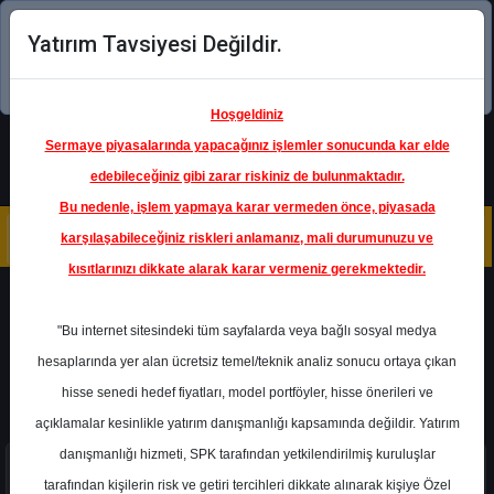
Yatırım Tavsiyesi Değildir.
Şimdi uygulamayı indirin!
Hoşgeldiniz
Sermaye piyasalarında yapacağınız işlemler sonucunda kar elde
edebileceğiniz gibi zarar riskiniz de bulunmaktadır.
Bu nedenle, işlem yapmaya karar vermeden önce, piyasada
karşılaşabileceğiniz riskleri anlamanız, mali durumunuzu ve
kısıtlarınızı dikkate alarak karar vermeniz gerekmektedir.
QNBTR - QNB FINANSBANK
Katılım Dışı
"Bu internet sitesindeki tüm sayfalarda veya bağlı sosyal medya
Bu hisse katılım endeksine uygun değildir.
hesaplarında yer alan ücretsiz temel/teknik analiz sonucu ortaya çıkan
hisse senedi hedef fiyatları, model portföyler, hisse önerileri ve
açıklamalar kesinlikle yatırım danışmanlığı kapsamında değildir. Yatırım
danışmanlığı hizmeti, SPK tarafından yetkilendirilmiş kuruluşlar
tarafından kişilerin risk ve getiri tercihleri dikkate alınarak kişiye Özel