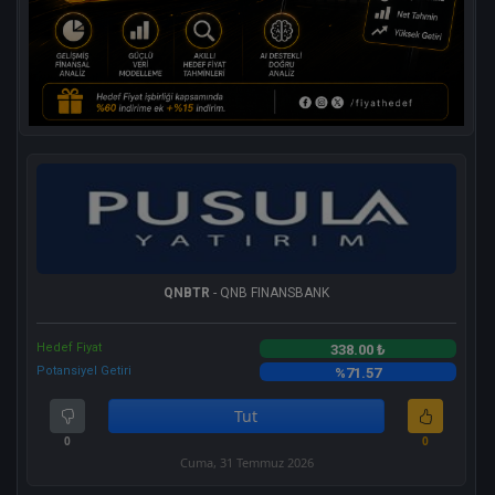
QNBTR
- QNB FINANSBANK
Hedef Fiyat
338.00 ₺
Potansiyel Getiri
%71.57
Tut
0
0
Cuma, 31 Temmuz 2026