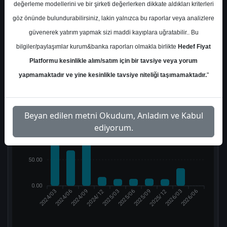
değerleme modellerini ve bir şirketi değerlerken dikkate aldıkları kriterleri
göz önünde bulundurabilirsiniz, lakin yalnızca bu raporlar veya analizlere
1
güvenerek yatırım yapmak sizi maddi kayıplara uğratabilir.. Bu
bilgiler/paylaşımlar kurum&banka raporları olmakla birlikte
Hedef Fiyat
Çarpanlar
Platformu kesinlikle alım/satım için bir tavsiye veya yorum
yapmamaktadır ve yine kesinlikle tavsiye niteliği taşımamaktadır.
"
F/K (Fiyat/Kazanç)
150.00
Beyan edilen metni Okudum, Anladım ve Kabul
ediyorum.
100.00
50.00
0.00
2024/12
2025/12
2024/03
2024/06
2024/09
2025/03
2025/06
2025/09
2026/03
2026/06