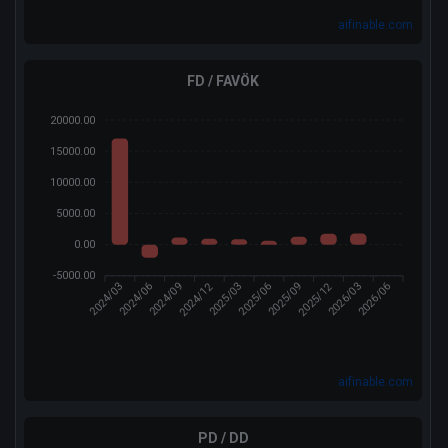
aifinable.com
FD / FAVÖK
20000.00
15000.00
10000.00
5000.00
0.00
-5000.00
2024/12
2025/12
2024/03
2024/06
2025/03
2025/06
2025/09
2026/03
2026/06
2024/09
aifinable.com
PD / DD