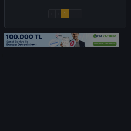
«
‹
1
›
»
1